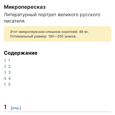
Микропересказ
Литературный портрет великого русского
писателя.
Этот микропересказ слишком короткий: 48 зн.
Оптимальный размер: 190—200 знаков.
Содержание
1
1
2
2
3
3
4
4
5
5
1
[
ред.
]