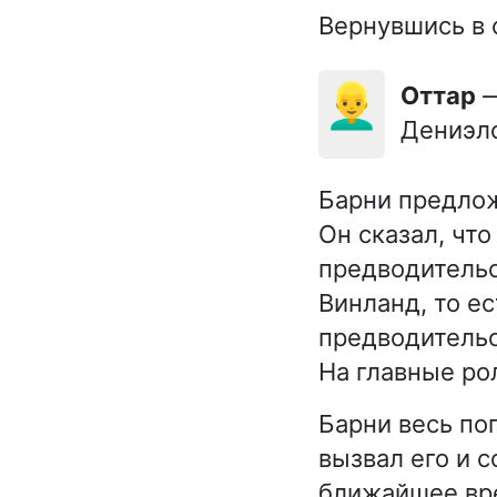
Вернувшись в с
👱‍♂️
Оттар
—
Дениэлс
Барни предлож
Он сказал, чт
предводитель
Винланд, то е
предводительс
На главные ро
Барни весь пог
вызвал его и с
ближайшее вре