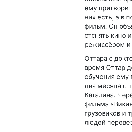
ему притворит
них есть, а в 
фильм. Он объ
отснять кино 
режиссёром и 
Оттара с докт
время Оттар д
обучения ему 
два месяца от
Каталина. Чер
фильма «Викин
грузовиков и 
людей перевез