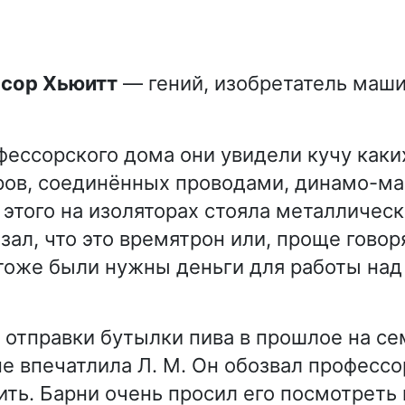
ссор Хьюитт
— гений, изобретатель маш
фессорского дома они увидели кучу каки
ров, соединённых проводами, динамо-м
 этого на изоляторах стояла металличес
зал, что это времятрон или, проще говор
тоже были нужны деньги для работы над
.
отправки бутылки пива в прошлое на се
е впечатлила Л. М. Он обозвал професс
ить. Барни очень просил его посмотреть 