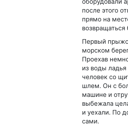
оборудовали а
после этого о
прямо на месте
возвращаться 
Первый прыжок
морском берег
Проехав немно
из воды ладья
человек со щи
шлем. Он с бо
машине и отру
выбежала цела
и уехали. По 
сами.