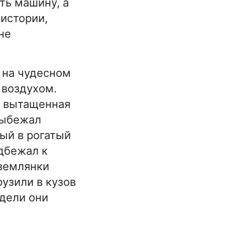
ть машину, а
 истории,
не
 на чудесном
 воздухом.
а вытащенная
 выбежал
тый в рогатый
дбежал к
 землянки
узили в кузов
идели они