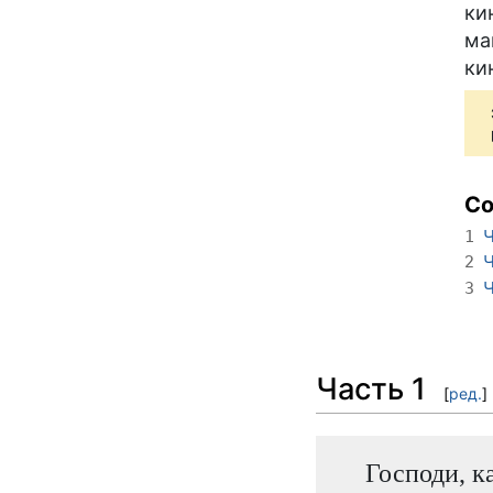
ки
ма
ки
С
Ч
1
Ч
2
Ч
3
Часть 1
[
ред.
]
Господи, к