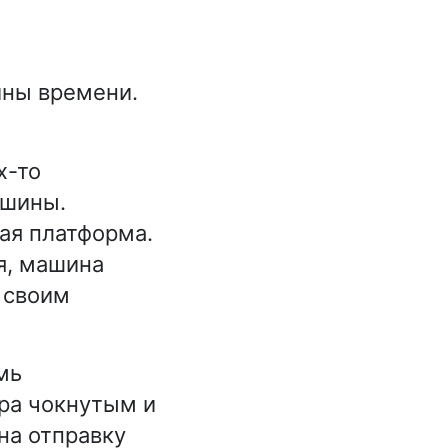
ины времени.
х-то
ашины.
кая платформа.
я, машина
 своим
мь
ора чокнутым и
на отправку