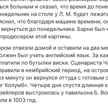
ься больным и сказал, что время до пон
понедельник на столе у Л. М. будет лежат
яснил, что благодаря машине времени, о
и вернуться до понедельника. Барни был 
продюсером этой картины.
ором отвезли домой и оставили на два ме
олжен был учить английский язык. За к
платили по бутылки виски. Сценариста Ч
правили в кембрийский период, на остро
ез минуту он вернулся оттуда с готовым
г Колумб». Четыре дня спустя длинная 
трейлеров выстроилась у павильона Б. Вс
ли в 1003 год.