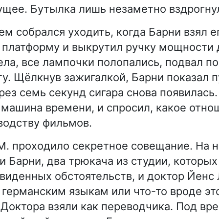
ущее. Бутылка лишь незаметно вздрогну
ем собрался уходить, когда Барни взял ег
 платформу и выкрутил ручку мощности д
ла, все лампочки полопались, подвал по
у. Щёлкнув зажигалкой, Барни показал 
ез семь секунд сигара снова появилась. 
 машина времени, и спросил, какое отно
водству фильмов.
 М. проходило секретное совещание. На 
и Барни, два трюкача из студии, которых
виденных обстоятельств, и доктор Йенс 
 германским языкам или что-то вроде эт
. Доктора взяли как переводчика. Под вр