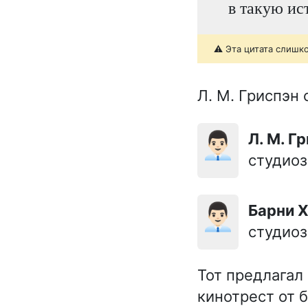
в такую и
⚠️ Эта цитата слишк
Л. М. Гриспэн 
👨🏻‍💼
Л. М. 
студиоз
👨🏻‍💼
Барни 
студиоз
Тот предлагал
кинотрест от 