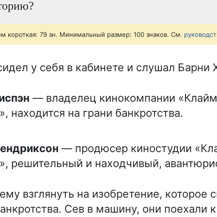
сторию?
ом короткая: 79 зн. Минимальный размер: 100 знаков. См.
руководст
сидел у себя в кабинете и слушал Барни
Гриспэн
— владелец кинокомпании «Клайм
», находится на грани банкротства.
Хендриксон
— продюсер киностудии «Кл
», решительный и находчивый, авантюрис
 ему взглянуть на изобретение, которое 
банкротства. Сев в машину, они поехали 