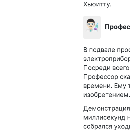
Хьюитту.
👨🏻‍🔬
Профе
В подвале про
электроприбо
Посреди всего
Профессор ска
времени. Ему 
изобретением
Демонстрация 
миллисекунд н
собрался уход