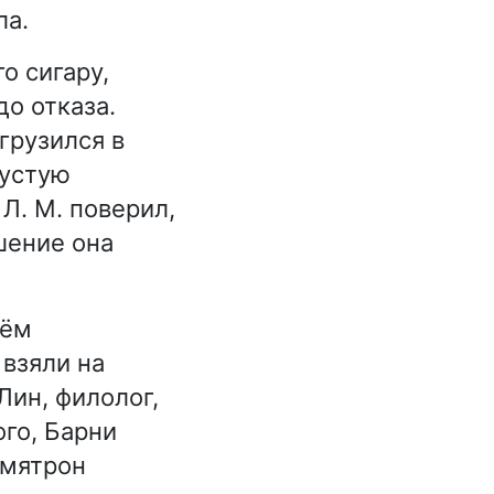
ла.
о сигару,
о отказа.
грузился в
пустую
Л. М. поверил,
шение она
нём
 взяли на
Лин, филолог,
ого, Барни
емятрон