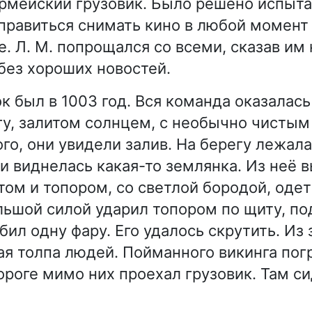
рмейский грузовик. Было решено испыта
тправиться снимать кино в любой момент
. Л. М. попрощался со всеми, сказав им 
без хороших новостей.
 был в 1003 год. Вся команда оказалась
у, залитом солнцем, с необычно чистым
го, они увидели залив. На берегу лежал
 и виднелась какая-то землянка. Из неё
том и топором, со светлой бородой, оде
льшой силой ударил топором по щиту, по
бил одну фару. Его удалось скрутить. Из
я толпа людей. Пойманного викинга погр
дороге мимо них проехал грузовик. Там с