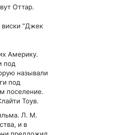
вут Оттар.
 виски "Джек
их Америку.
и под
орую называли
ги под
м поселение.
лайти Тоув.
льма. Л. М.
тва, и в
рни предложил