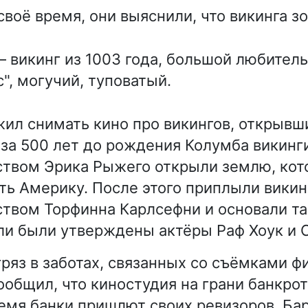
воё время, они выяснили, что викинга зо
 викинг из 1003 года, большой любитель
", могучий, туповатый.
ил снимать кино про викингов, открывш
о за 500 лет до рождения Колумба викинг
ством Эрика Рыжего открыли землю, кот
сть Америку. После этого приплыли викин
твом Торфинна Карлсефни и основали та
ли были утверждены актёры Раф Хоук и С
ряз в заботах, связанных со съёмками фи
ообщил, что киностудия на грани банкротс
мя банки пришлют своих ревизоров. Ба