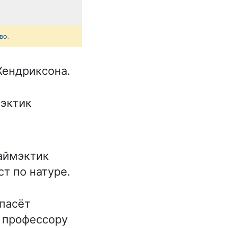
во
.
 Хендриксона.
эктик
аймэктик
т по натуре.
спасёт
к профессору