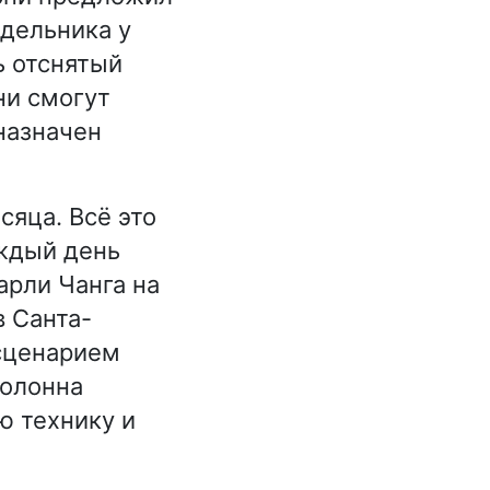
едельника у
ь отснятый
ни смогут
назначен
сяца. Всё это
аждый день
арли Чанга на
в Санта-
 сценарием
колонна
ю технику и