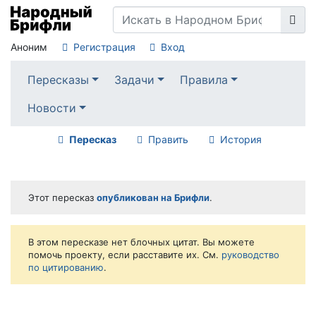
Аноним
Регистрация
Вход
Пересказы
Задачи
Правила
Новости
Пересказ
Править
История
Этот пересказ
опубликован на Брифли
.
В этом пересказе нет блочных цитат. Вы можете
помочь проекту, если расставите их. См.
руководство
по цитированию
.