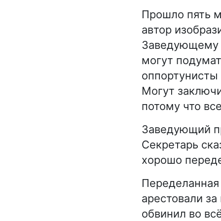
Прошло пять м
автор изобраз
Заведующему р
могут подумат
оппортунисты 
Могут заключи
потому что вс
Заведующий п
Секретарь ска
хорошо переде
Переделанная 
арестовали за
обвинил во вс