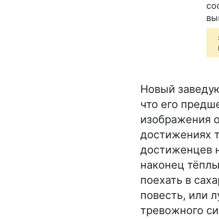
со
вы
Новый заведую
что его предш
изображения о
достижениях т
достиженцев 
наконец тёпл
поехать в сах
повесть, или 
тревожного си