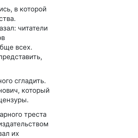
сь, в которой
ства.
зал: читатели
ов
обще всех.
представить,
го сгладить.
нович, который
цензуры.
арного треста
издательством
вал их