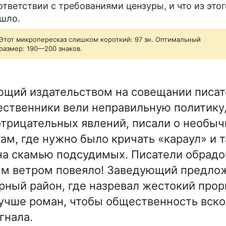
ответствии с требованиями цензуры, и что из этог
шло.
Этот микропересказ слишком короткий: 97 зн. Оптимальный
размер: 190—200 знаков.
щий издательством на совещании писат
ественники вели неправильную политику,
трицательных явлений, писали о необы
ам, где нужно было кричать «караул» и 
на скамью подсудимых. Писатели обрад
ым ветром повеяло! Заведующий предло
арный район, где назревал жестокий прор
лучше роман, чтобы общественность вск
гнала.