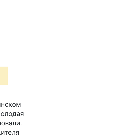
инском
молодая
ловали.
дителя