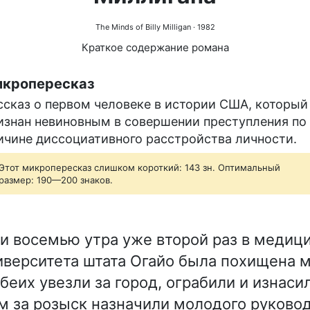
The Minds of Billy Milligan
· 1982
Краткое содержание романа
кропересказ
ссказ о первом человеке в истории США, который
изнан невиновным в совершении преступления по
ичине диссоциативного расстройства личности.
Этот микропересказ слишком короткий: 143 зн. Оптимальный
размер: 190—200 знаков.
 восемью утра уже второй раз в медиц
иверситета штата Огайо была похищена 
беих увезли за город, ограбили и изнаси
 за розыск назначили молодого руково