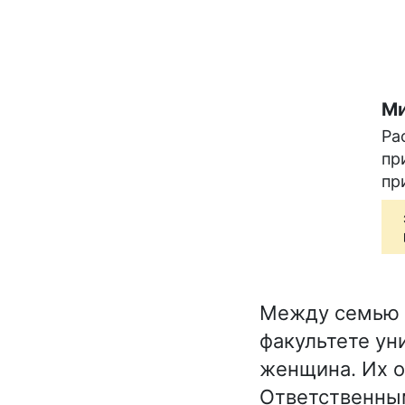
Ми
Ра
пр
пр
Между семью и
факультете ун
женщина. Их о
Ответственным