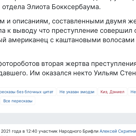
 отдела Элиота Бокксербаума.
м и описаниям, составленными двумя ж
а к выводу что преступление совершил 
ый американец с каштановыми волосами 
фотороботов вторая жертва преступлени
давшего. Им оказался некто Уильям Сте
ресказы без блочных цитат
Не указан эмодзи
Киз, Дэниел
Не
Все пересказы
 2021 года в 12:40 участник Народного Брифли
Алексей Скрипни