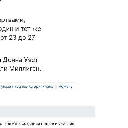
ертвами,
один и тот же
от 23 до 27
я Донна Уэст
нли Миллиган.
 указан код языка оригинала
Романы
к
. Также в создании приняли участие: