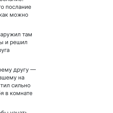
то послание
 как можно
наружил там
ры и решил
руга
оему другу —
вшему на
етил сильно
бя в комнате
бы узнать,