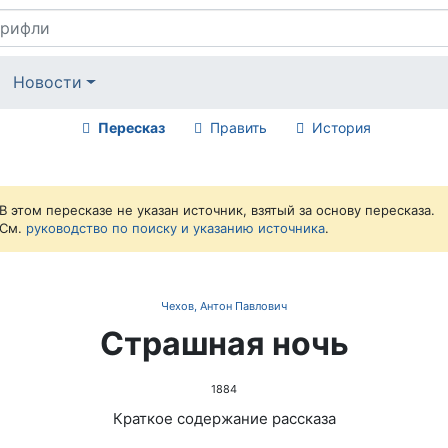
Новости
Пересказ
Править
История
В этом пересказе не указан источник, взятый за основу пересказа.
См.
руководство по поиску и указанию источника
.
Чехов, Антон Павлович
Страшная ночь
1884
Краткое содержание рассказа