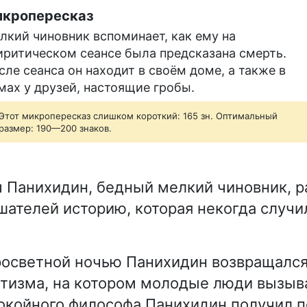
кропересказ
лкий чиновник вспоминает, как ему на
иритическом сеансе была предсказана смерть.
сле сеанса он находит в своём доме, а также в
мах у друзей, настоящие гробы.
Этот микропересказ слишком короткий: 165 зн. Оптимальный
размер: 190—200 знаков.
 Панихидин, бедный мелкий чиновник, р
шателей историю, которая некогда случил
осветной ночью Панихидин возвращался
итизма, на котором молодые люди вызыв
окойного философа Панихидин получил п