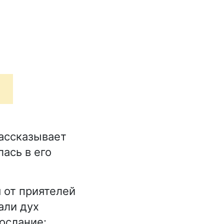
ассказывает
ась в его
 от приятелей
али дух
ослание: