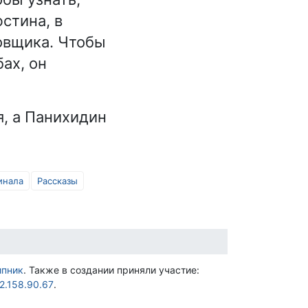
стина, в
овщика. Чтобы
ах, он
, а Панихидин
инала
Рассказы
ипник
. Также в создании приняли участие:
2.158.90.67
.