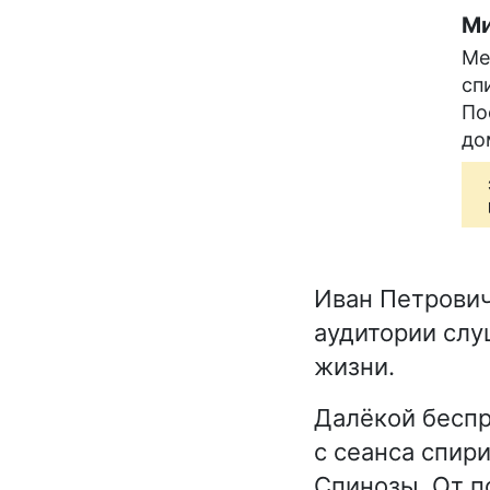
Ми
Ме
сп
По
до
Иван Петрович
аудитории слу
жизни.
Далёкой беспр
с сеанса спир
Спинозы. От п