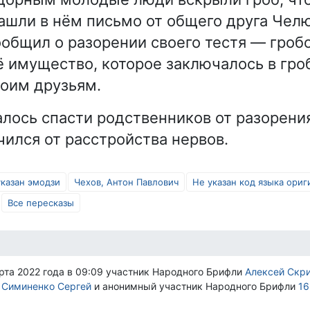
нашли в нём письмо от общего друга Челю
ообщил о разорении своего тестя — гроб
ё имущество, которое заключалось в гроб
воим друзьям.
лось спасти родственников от разорения
чился от расстройства нервов.
указан эмодзи
Чехов, Антон Павлович
Не указан код языка ориг
Все пересказы
рта 2022 года в 09:09 участник Народного Брифли
Алексей Скр
и
Симиненко Сергей
и анонимный участник Народного Брифли
16