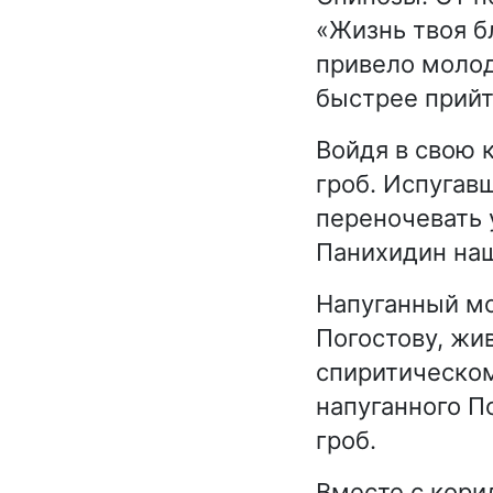
«Жизнь твоя бл
привело молод
быстрее прийт
Войдя в свою 
гроб. Испугав
переночевать 
Панихидин наш
Напуганный мо
Погостову, жи
спиритическом
напуганного П
гроб.
Вместе с кори