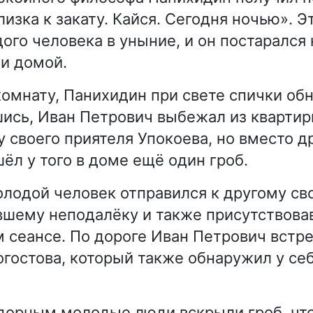
изка к закату. Кайся. Сегодня ночью». Э
ого человека в уныние, и он постарался
и домой.
комнату, Панихидин при свете спички об
шись, Иван Петрович выбежал из кварти
у своего приятеля Упокоева, но вместо д
ёл у того в доме ещё один гроб.
лодой человек отправился к другому св
вшему неподалёку и также присутствова
 сеансе. По дороге Иван Петрович встр
огостова, который также обнаружил у се
дорным молодые люди вскрыли гроб, что