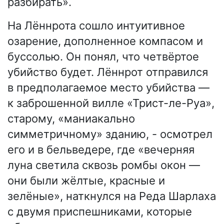
разбирать».
На Лённрота сошло интуитивное
озарение, дополненное компасом и
буссолью. Он понял, что четвёртое
убийство будет. Лённрот отправился
в предполагаемое место убийства —
к заброшенной вилле «Трист-ле-Руа»,
старому, «маниакально
симметричному» зданию, - осмотрел
его и в бельведере, где «вечерняя
луна светила сквозь ромбы окон —
они были жёлтые, красные и
зелёные», наткнулся на Реда Шарлаха
с двумя приспешниками, которые