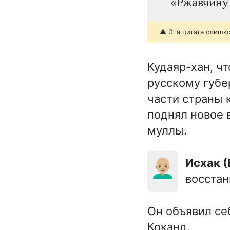
«Ржавчину 
⚠️ Эта цитата слишк
Кудаяр-хан, ч
русскому губе
части страны 
поднял новое в
муллы.
👨🏼‍🦲
Исхак 
восстан
Он объявил се
Коканд.