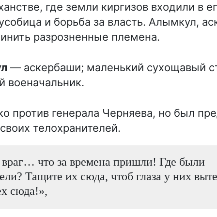
анстве, где земли киргизов входили в ег
собица и борьба за власть. Алымкул, ас
инить разрозненные племена.
ул
— аскербаши; маленький сухощавый с
й военачальник.
ко против генерала Черняева, но был пр
 своих телохранителей.
у враг… что за времена пришли! Где были
ели? Тащите их сюда, чтоб глаза у них выте
ех сюда!»,