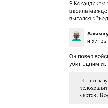
В Кокандском х
царила междоу
пытался объед
👨🏿‍🦳
Алымк
и хитры
Он повел войс
убит одним из
«Глаз глаз
телохранит
скотов! Вс