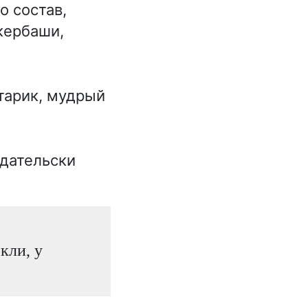
о состав,
кербаши,
тарик, мудрый
едательски
кли, у