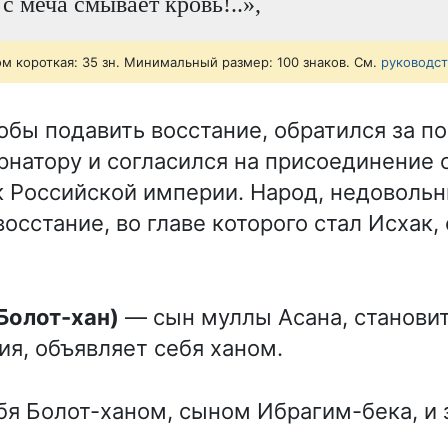
с меча смывает кровь!..»,
ом короткая: 35 зн. Минимальный размер: 100 знаков. См.
руководс
тобы подавить восстание, обратился за 
рнатору и согласился на присоединение 
к Российской империи. Народ, недоволь
осстание, во главе которого стал Исхак,
(Болот-хан)
— сын муллы Асана, станови
ия, объявляет себя ханом.
бя Болот-ханом, сыном Ибрагим-бека, и 