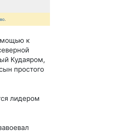
тво
.
помощью к
северной
ный Кудаяром,
 сын простого
тся лидером
завоевал