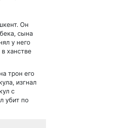
шкент. Он
бека, сына
ял у него
 в ханстве
на трон его
ула, изгнал
кул с
л убит по