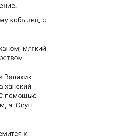
ение.
му кобылиц, о
 ханом, мягкий
рством.
и Великих
а ханский
 С помощью
м, а Юсуп
емится к