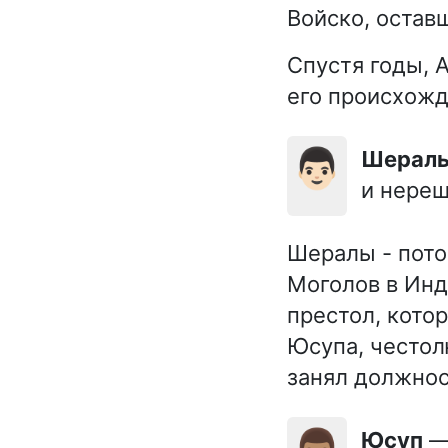
Войско, остав
Спустя годы, 
его происхожд
👨🏻
Шерал
и нереш
Шералы - пото
Моголов в Инд
престол, кото
Юсупа, честол
занял должнос
Юсуп
— 