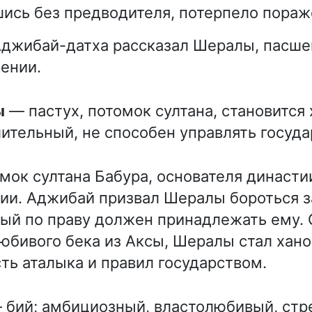
шись без предводителя, потерпело пораж
Аджибай-датха рассказал Шералы, пасше
ении.
ы
— пастух, потомок султана, становится
ительный, не способен управлять госуда
мок султана Бабура, основателя династи
ии. Аджибай призвал Шералы бороться з
рый по праву должен принадлежать ему.
юбивого бека из Аксы, Шералы стал хано
ть аталыка и правил государством.
бий; амбициозный, властолюбивый, стр