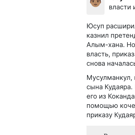
👨🏽
власти 
Юсуп расширил
казнил претен
Алым-хана. Но
власть, прика
снова началас
Мусулманкул, 
сына Кудаяра.
его из Коканд
помощью кочев
приказу Кудаяр