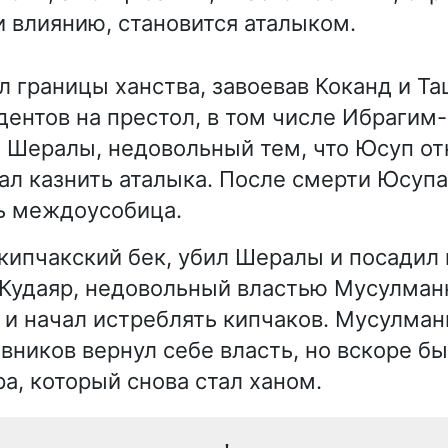
и влиянию, становится аталыком.
 границы ханства, завоевав Коканд и Та
дентов на престол, в том числе Ибрагим-
 Шералы, недовольный тем, что Юсуп отн
зал казнить аталыка. После смерти Юсупа
ь междоусобица.
кипчакский бек, убил Шералы и посадил 
 Кудаяр, недовольный властью Мусулманк
а и начал истреблять кипчаков. Мусулман
ников вернул себе власть, но вскоре бы
а, который снова стал ханом.