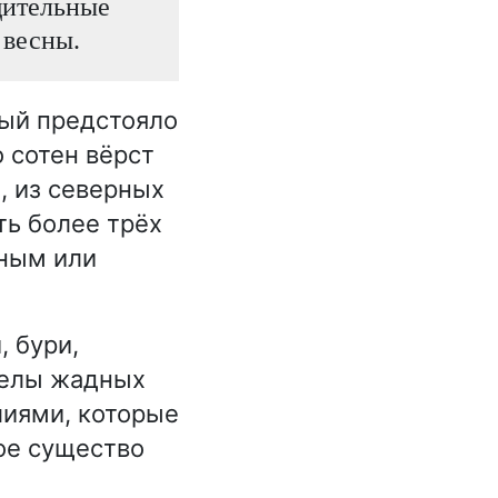
щительные
 весны.
рый предстояло
 сотен вёрст
, из северных
ь более трёх
мным или
 бури,
релы жадных
лиями, которые
ое существо