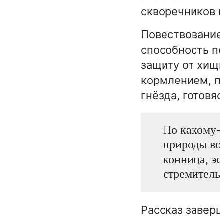
скворечников 
Повествование
способность п
защиту от хищ
кормлением, п
гнёзда, готовя
По какому-
природы во
конница, э
стремитель
Рассказ завер