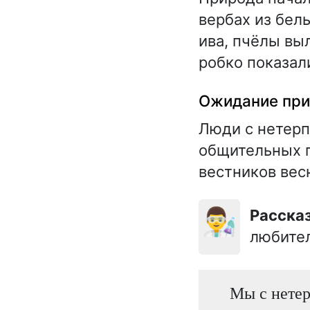
вербах из бел
ива, пчёлы вы
робко показал
Ожидание при
Люди с нетерп
общительных п
вестников вес
👨‍🔬
Расска
любител
Мы с нетер