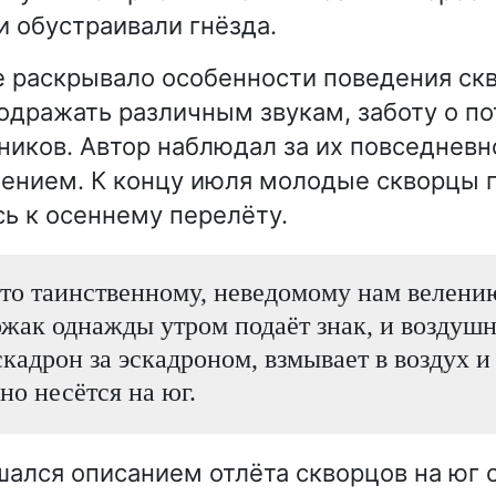
и обустраивали гнёзда.
 раскрывало особенности поведения скв
одражать различным звукам, заботу о по
ников. Автор наблюдал за их повседневн
ением. К концу июля молодые скворцы 
сь к осеннему перелёту.
то таинственному, неведомому нам велени
жак однажды утром подаёт знак, и воздуш
скадрон за эскадроном, взмывает в воздух и
но несётся на юг.
шался описанием отлёта скворцов на юг 