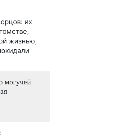
орцов: их
томстве,
ой жизнью,
покидали
ю могучей
ная
с