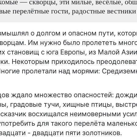
комые — скворцы, эти милые, весёлые, об
вые перелётные гости, радостные вестники
змышлял о долгом и опасном пути, кото
ворцам. Им нужно было пролететь много
их становищ с юга Европы, из Малой Азии
ки. Некоторым приходилось преодолеват
Многие пролетали над морями: Средизе
цов ждало множество опасностей: дожди,
ы, градовые тучи, хищные птицы, выст
ссказчик восхищался неимоверными уси
потребить для такого перелёта маленьк
вадцати - двадцати пяти золотников.