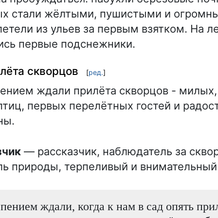
ых стали жёлтыми, пушистыми и огромн
летели из ульев за первым взятком. На л
ись первые подснежники.
лёта скворцов
[
ред.
]
ением ждали прилёта скворцов - милых,
тиц, первых перелётных гостей и радос
ны.
зчик
— рассказчик, наблюдатель за скво
ь природы, терпеливый и внимательный
пением ждали, когда к нам в сад опять при