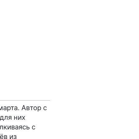
арта. Автор с
для них
лкиваясь с
ёв из