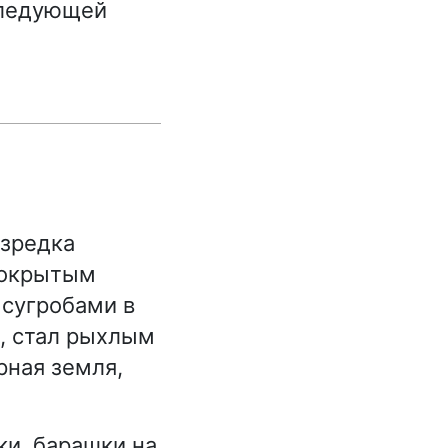
следующей
Изредка
покрытым
 сугробами в
л, стал рыхлым
рная земля,
ки, барашки на