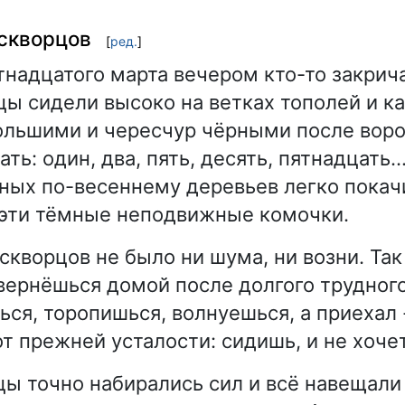
скворцов
[
ред.
]
тнадцатого марта вечером кто-то закрича
цы сидели высоко на ветках тополей и к
ольшими и чересчур чёрными после воро
ать: один, два, пять, десять, пятнадцать..
ных по-весеннему деревьев легко покач
 эти тёмные неподвижные комочки.
 скворцов не было ни шума, ни возни. Так
 вернёшься домой после долгого трудного
ся, торопишься, волнуешься, а приехал -
т прежней усталости: сидишь, и не хочет
цы точно набирались сил и всё навещали