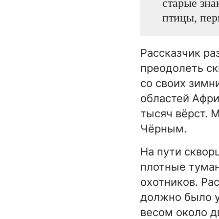
старые зна
птицы, пер
Рассказчик ра
преодолеть ск
со своих зимн
областей Афри
тысяч вёрст. 
Чёрным.
На пути сквор
плотные туман
охотников. Ра
должно было у
весом около д