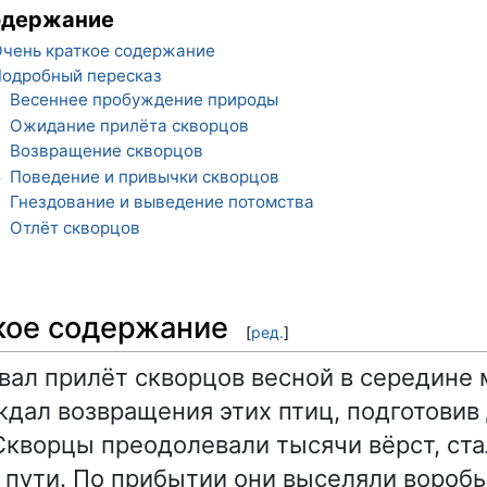
одержание
чень краткое содержание
одробный пересказ
Весеннее пробуждение природы
1
Ожидание прилёта скворцов
2
Возвращение скворцов
3
Поведение и привычки скворцов
4
Гнездование и выведение потомства
5
Отлёт скворцов
6
кое содержание
[
ред.
]
вал прилёт скворцов весной в середине м
дал возвращения этих птиц, подготовив 
Скворцы преодолевали тысячи вёрст, ста
 пути. По прибытии они выселяли воробь