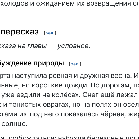
 холодов и ожиданием их возвращения 
пересказ
[
ред.
]
каза на главы — условное.
буждение природы
[
ред.
]
рта наступила ровная и дружная весна. 
ьные, но короткие дожди. По дорогам, 
, уже ездили на колёсах. Снег ещё лежал
 и тенистых оврагах, но на полях он осе
тами из-под него показалась чёрная, жи
 солнце.
а пробуждаться: набухли березовые поч