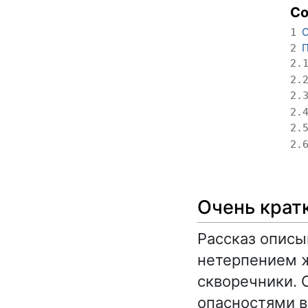
С
О
1
П
2
2.
2.
2.
2.
2.
2.
Очень крат
Рассказ описы
нетерпением ж
скворечники. 
опасностями в