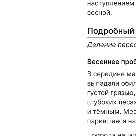
наступлением
весной.
Подробный 
Деление перес
Весеннее про
В середине ма
выпадали обил
густой грязью
глубоких лесах
и тёмным. Мес
парившаяся на
Природа начал