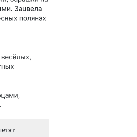
ыми. Зацвела
есных полянах
 весёлых,
тных
рцами,
.
летят