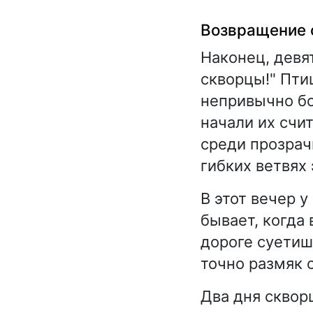
Возвращение 
Наконец, девя
скворцы!" Пти
непривычно б
начали их счит
среди прозрач
гибких ветвях
В этот вечер у
бывает, когда
дороге суетишь
точно размяк о
Два дня сквор