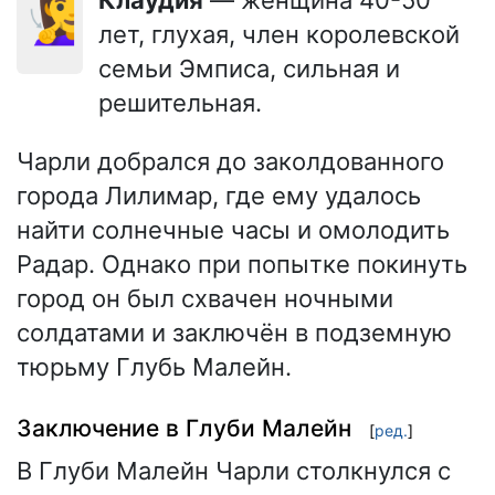
Клаудия
— женщина 40-50
🧏‍♀️
лет, глухая, член королевской
семьи Эмписа, сильная и
решительная.
Чарли добрался до заколдованного
города Лилимар, где ему удалось
найти солнечные часы и омолодить
Радар. Однако при попытке покинуть
город он был схвачен ночными
солдатами и заключён в подземную
тюрьму Глубь Малейн.
Заключение в Глуби Малейн
[
ред.
]
В Глуби Малейн Чарли столкнулся с