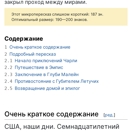
закрыл проход между мирами.
Этот микропересказ слишком короткий: 187 зн.
Оптимальный размер: 190—200 знаков.
Содержание
Очень краткое содержание
1
Подробный пересказ
2
Начало приключений Чарли
2.1
Путешествие в Эмпис
2.2
Заключение в Глуби Малейн
2.3
Противостояние с Губителем Летучих
2.4
Возвращение домой и эпилог
2.5
Очень краткое содержание
[
ред.
]
США, наши дни. Семнадцатилетний