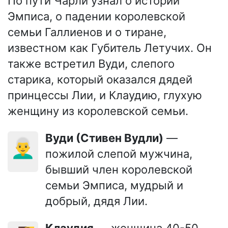
По пути Чарли узнал о истории
Эмписа, о падении королевской
семьи Галлиенов и о тиране,
известном как Губитель Летучих. Он
также встретил Вуди, слепого
старика, который оказался дядей
принцессы Лии, и Клаудию, глухую
женщину из королевской семьи.
Вуди (Стивен Вудли)
—
👨‍🦳
пожилой слепой мужчина,
бывший член королевской
семьи Эмписа, мудрый и
добрый, дядя Лии.