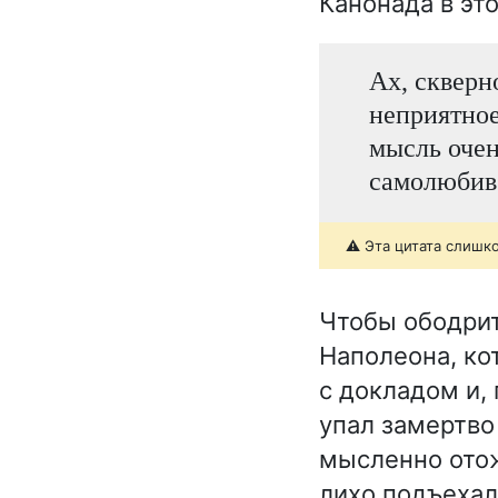
Канонада в это
Ах, скверн
неприятное
мысль очен
самолюбив
⚠️ Эта цитата слишк
Чтобы ободрит
Наполеона, ко
с докладом и, 
упал замертво
мысленно отож
лихо подъехал