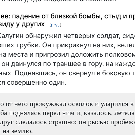
ее: падение от близкой бомбы, стыд и 
виду у других
[
ред.
]
алугин обнаружил четверых солдат, сид
вших трубки. Он прикрикнул на них, веле
на места и пригрозил доложить полково
 он двинулся по траншее в гору, на кажд
ных. Поднявшись, он свернул в боковую
ся совершенно один.
о от него прожужжал осколок и ударился в
ба поднялась перед ним и, казалось, летел
вдруг сделалось страшно: он рысью пробеж
л на землю.