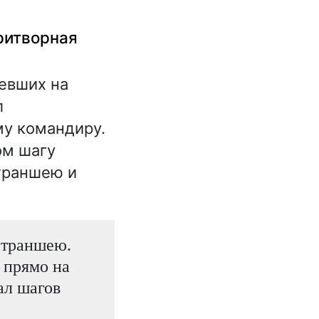
притворная
евших на
л
му командиру.
ом шагу
 траншею и
 траншею.
а прямо на
ал шагов