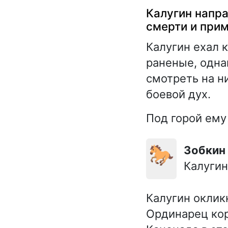
Калугин напра
смерти и при
Калугин ехал к
раненые, одна
смотреть на н
боевой дух.
Под горой ему
🐎
Зобкин
Калугин
Калугин окликн
Ординарец кор