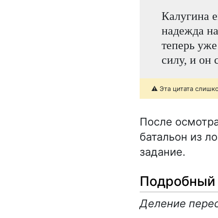
Калугина е
надежда на
теперь уже
силу, и он 
⚠️ Эта цитата слишк
После осмотра
батальон из л
задание.
Подробный 
Деление перес