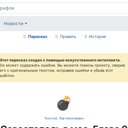
Новости
Пересказ
Править
История
Этот пересказ создан с помощью искусственного интеллекта.
Он может содержать ошибки. Вы можете помочь проекту, сверив
его с оригинальным текстом, исправив ошибки и убрав этот
шаблон.
💣
Толстой, Лев Николаевич