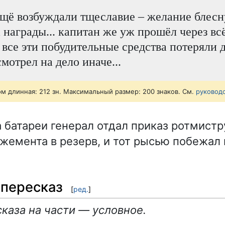
щё возбуждали тщеславие – желание блесн
 награды... капитан же уж прошёл через всё 
 все эти побудительные средства потеряли д
смотрел на дело иначе...
ом длинная: 212 зн. Максимальный размер: 200 знаков. См.
руковод
 батареи генерал отдал приказ ротмистр
ожемента в резерв, и тот рысью побежал
пересказ
[
ред.
]
каза на части — условное.