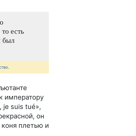
о
 то есть
н был
ство
.
дъютанте
 к императору
je suis tué»,
рекрасной, он
 коня плетью и