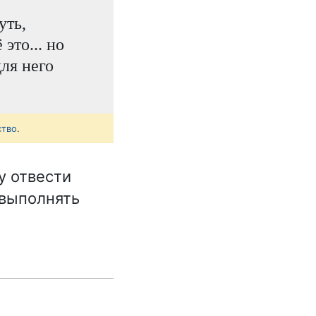
уть,
это... но
ля него
ство
.
у отвести
 выполнять