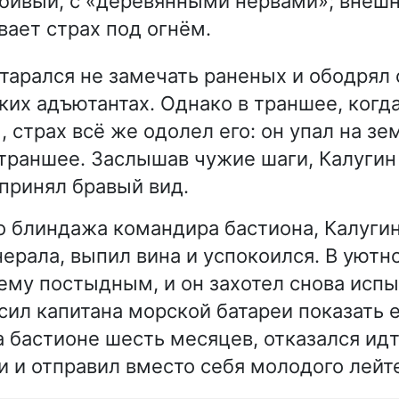
ивый, с «деревянными нервами»; внешн
ает страх под огнём.
старался не замечать раненых и ободрял
ких адъютантах. Однако в траншее, когд
 страх всё же одолел его: он упал на зе
 траншее. Заслышав чужие шаги, Калугин
принял бравый вид.
 блиндажа командира бастиона, Калуги
нерала, выпил вина и успокоился. В уют
 ему постыдным, и он захотел снова испы
сил капитана морской батареи показать е
на бастионе шесть месяцев, отказался ид
 и отправил вместо себя молодого лейт