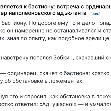
вляется к бастиону: встреча с ординар
мер наполеоновского адъютанта
[
ред.
]
 бастиону. По дороге ему то и дело попа
ко он намеренно не останавливался и ст
их, зная по опыту, как подобное зрелище
 навстречу попался Зобкин, скакавший с 
— ординарец, скачет с бастиона; кратко
у об обстановке в ложементах.
ул его и спросил, как обстановка в ложе
отко ответил: «Ад, ужасно!» — и умчалс