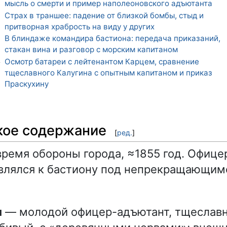
мысль о смерти и пример наполеоновского адъютанта
Страх в траншее: падение от близкой бомбы, стыд и
2
притворная храбрость на виду у других
В блиндаже командира бастиона: передача приказаний,
3
стакан вина и разговор с морским капитаном
Осмотр батареи с лейтенантом Карцем, сравнение
4
тщеславного Калугина с опытным капитаном и приказ
Праскухину
кое содержание
[
ред.
]
время обороны города, ≈1855 год. Офиц
влялся к бастиону под непрекращающим
н
— молодой офицер-адъютант, тщеслав