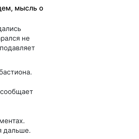
цем, мысль о
дались
арался не
 подавляет
бастиона.
 сообщает
ментах.
я дальше.