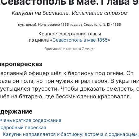
Севастополь в мае. Глава 9
Калугин на бастионе. Испытание страхом
рус. дореф.
Ночь весною 1855 года въ Севастополѣ. IX
· 1855
Краткое содержание главы
из цикла «
Севастополь в мае 1855
»
Оригинал читается за 7 минут
кропересказ
еславный офицер шёл к бастиону под огнём. От
раха он полз, но при чужих играл героя. В укрыти
 устыдился трусости. Чтобы доказать смелость, 
шёл на батарею, где бессмысленно красовался.
одержание
чень краткое содержание
одробный пересказ
Калугин направляется к бастиону: встреча с ординарцем,
1