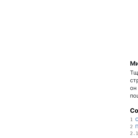
Ми
Тщ
ст
он
по
С
О
1
П
2
2.