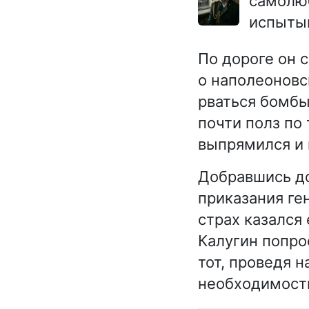
самолюб
испытыв
По дороге он 
о наполеоновс
рваться бомбы,
почти полз по
выпрямился и 
Добравшись до
приказания ге
страх казался
Калугин попро
тот, проведя 
необходимости