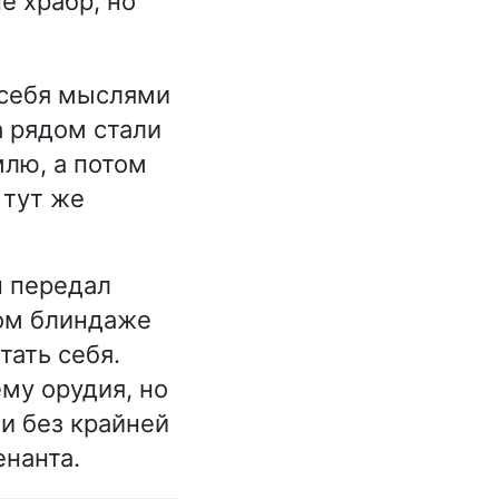
е храбр, но
 себя мыслями
а рядом стали
млю, а потом
 тут же
н передал
ном блиндаже
тать себя.
му орудия, но
ти без крайней
енанта.