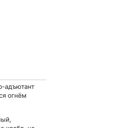
ер-адъютант
ся огнём
ный,