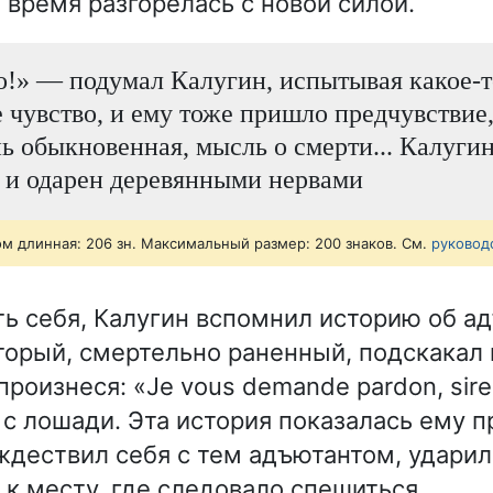
 время разгорелась с новой силой.
о!» — подумал Калугин, испытывая какое-т
 чувство, и ему тоже пришло предчувствие,
ь обыкновенная, мысль о смерти... Калуги
 и одарен деревянными нервами
ом длинная: 206 зн. Максимальный размер: 200 знаков. См.
руковод
ь себя, Калугин вспомнил историю об а
торый, смертельно раненный, подскакал
произнеся: «Je vous demande pardon, sire, 
 с лошади. Эта история показалась ему п
дествил себя с тем адъютантом, ударил
 к месту, где следовало спешиться.