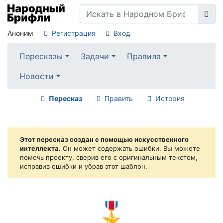
Аноним
Регистрация
Вход
Пересказы
Задачи
Правила
Новости
Пересказ
Править
История
Этот пересказ создан с помощью искусственного
интеллекта.
Он может содержать ошибки. Вы можете
помочь проекту, сверив его с оригинальным текстом,
исправив ошибки и убрав этот шаблон.
🎖️