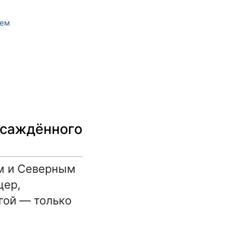
щем
осаждённого
м и Северным
цер,
гой — только