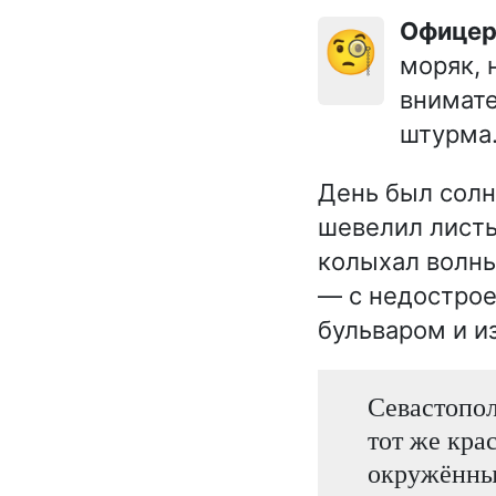
Офице
🧐
моряк, 
внимате
штурма
День был солн
шевелил листь
колыхал волны
— с недостро
бульваром и и
Севастопол
тот же кра
окружённы