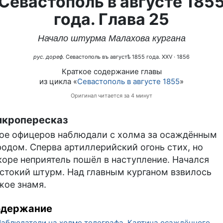
Севастополь в августе 185
года. Глава 25
Начало штурма Малахова кургана
рус. дореф.
Севастополь въ августѣ 1855 года. XXV
· 1856
Краткое содержание главы
из цикла «
Севастополь в августе 1855
»
Оригинал читается за 4 минут
кропересказ
ое офицеров наблюдали с холма за осаждённым
родом. Сперва артиллерийский огонь стих, но
коре неприятель пошёл в наступление. Начался
стокий штурм. Над главным курганом взвилось
жое знамя.
одержание
аблюдатели на холме телеграфа. Картина осаждённого