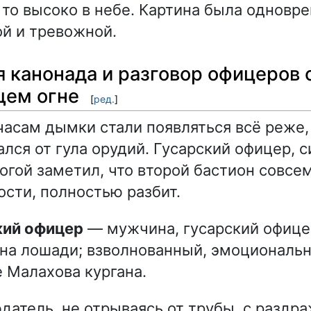
 то высоко в небе. Картина была одновр
й и тревожной.
 канонада и разговор офицеров 
щем огне
[
ред.
]
часам дымки стали появляться всё реже,
лся от гула орудий. Гусарский офицер, 
вогой заметил, что второй бастион совсе
ости, полностью разбит.
кий офицер
— мужчина, гусарский офице
на лошади; взволнованный, эмоциональн
 Малахова кургана.
атель, не отрываясь от трубы, с раздр