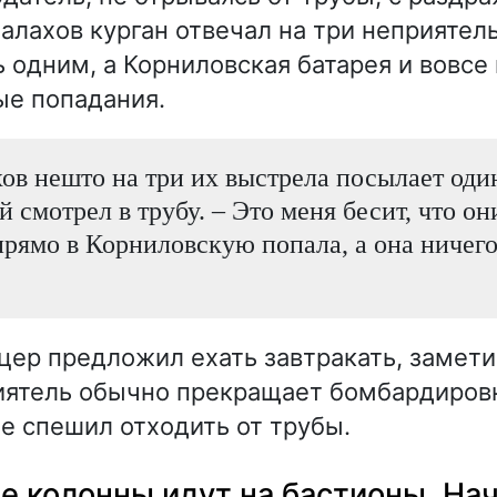
алахов курган отвечал на три неприятел
 одним, а Корниловская батарея и вовсе
ые попадания.
ов нешто на три их выстрела посылает один
й смотрел в трубу. – Это меня бесит, что он
прямо в Корниловскую попала, а она ничего
цер предложил ехать завтракать, заметив
иятель обычно прекращает бомбардировк
е спешил отходить от трубы.
е колонны идут на бастионы. На