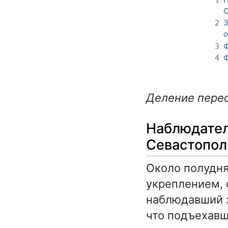
С
З
2
о
Ф
3
Ф
4
Деление перес
Наблюдател
Севастопол
Около полудн
укреплением, 
наблюдавший з
что подъехавш