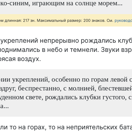
рко-синим, играющим на солнце морем...
ом длинная: 217 зн. Максимальный размер: 200 знаков. См.
руковод
 укреплений непрерывно рождались клуб
поднимались в небо и темнели. Звуки вз
рясая воздух.
нии укреплений, особенно по горам левой 
вдруг, беспрестанно, с молнией, блестевше
уденном свете, рождались клубки густого, 
...
 то на горах, то на неприятельских бата