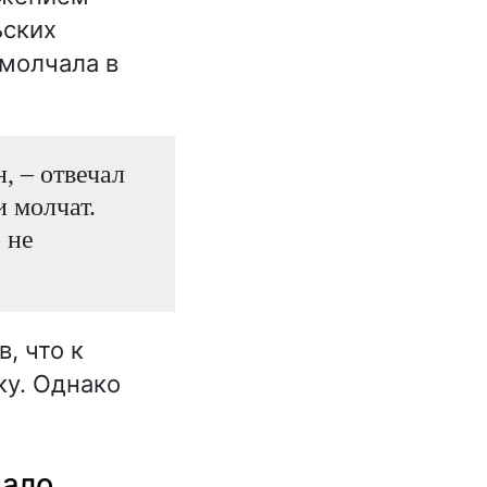
ьских
 молчала в
, – отвечал
и молчат.
 не
, что к
у. Однако
чало