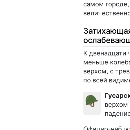
самом городе,
величественно
Затихающая
ослабеваю
К двенадцати 
меньше колеба
верхом, с тре
по всей видим
Гусарс
🪖
верхом 
падение
Офицер-наблюд