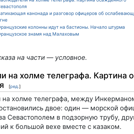
евастополя
атихающая канонада и разговор офицеров об ослабеваю
гне
ранцузские колонны идут на бастионы. Начало штурма
ранцузское знамя над Малаховым
каза на части — условное.
и на холме телеграфа. Картина 
я
[
ред.
]
я на холме телеграфа, между Инкермано
остановились двое: один — морской офи
а Севастополем в подзорную трубу, дру
ий к большой вехе вместе с казаком.