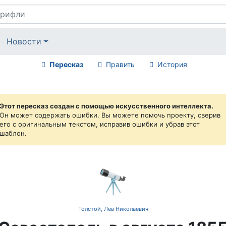
Новости
Пересказ
Править
История
Этот пересказ создан с помощью искусственного интеллекта.
Он может содержать ошибки. Вы можете помочь проекту, сверив
его с оригинальным текстом, исправив ошибки и убрав этот
шаблон.
🔭
Толстой, Лев Николаевич