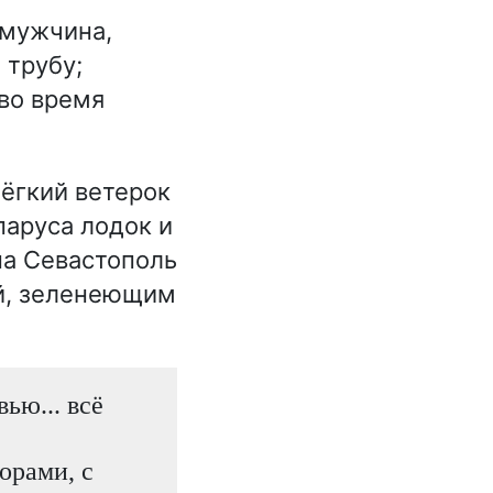
мужчина,
 трубу;
во время
ёгкий ветерок
паруса лодок и
на Севастополь
й, зеленеющим
ью... всё
орами, с