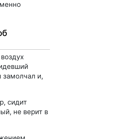
еменно
об
 воздух
сидевший
м замолчал и,
р, сидит
ый, не верит в
ажением