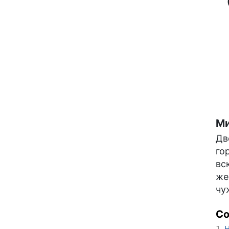
Ми
Дв
го
вс
же
чу
С
Н
1