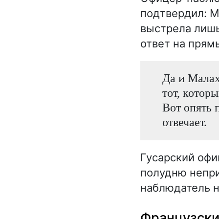
подтвердил: М
выстрела лишь
ответ на прям
Да и Малах
тот, которы
Вот опять 
отвечает.
Гусарский офи
полудню непр
наблюдатель н
Французски