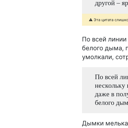
другой – я
⚠️ Эта цитата слишк
По всей линии
белого дыма, 
умолкали, сот
По всей ли
нескольку 
даже в пол
белого дыма
Дымки мелькали