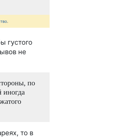
ство
.
ы густого
рывов не
стороны, по
й иногда
сжатого
реях, то в