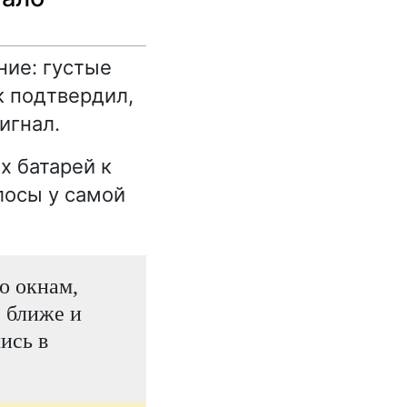
ние: густые
к подтвердил,
игнал.
х батарей к
лосы у самой
о окнам,
 ближе и
ись в