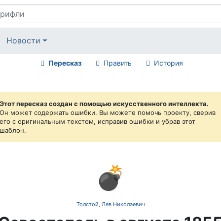
Новости
Пересказ
Править
История
Этот пересказ создан с помощью искусственного интеллекта.
Он может содержать ошибки. Вы можете помочь проекту, сверив
его с оригинальным текстом, исправив ошибки и убрав этот
шаблон.
💣
Толстой, Лев Николаевич