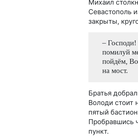
Михаил столкн
Севастополь и
закрыты, круг
– Господи!
помилуй ме
пойдём, Во
на мост.
Братья добрал
Володи стоит 
пятый бастион 
Пробравшись ч
пункт.