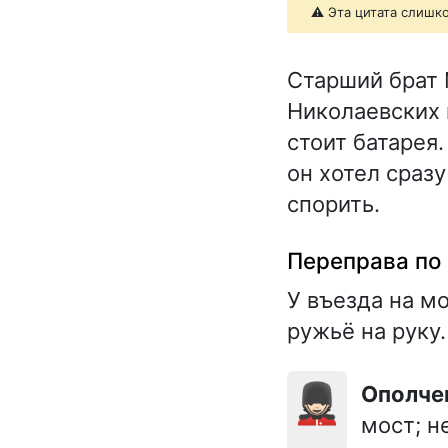
⚠️ Эта цитата слишк
Старший брат 
Николаевских к
стоит батарея
он хотел сраз
спорить.
Переправа по 
У въезда на м
ружьё на руку.
💂🏻
Ополч
мост; н