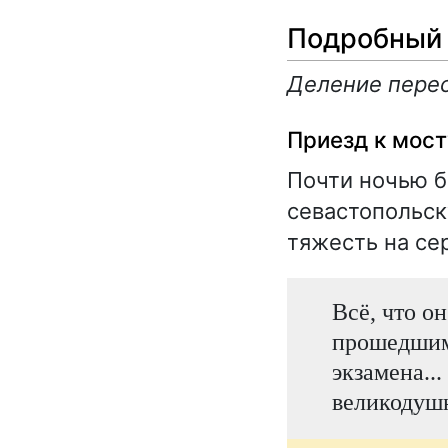
Подробный 
Деление перес
Приезд к мост
Почти ночью б
севастопольск
тяжесть на се
Всё, что о
прошедшими
экзамена...
великодуш