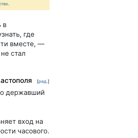
ство
.
 в
знать, где
дти вместе, —
 не стал
вастополя
[
ред.
]
вко державший
няет вход на
ости часового.