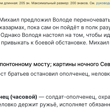
ом длинная: 205 зн. Максимальный размер: 200 знаков. См.
руковод
Михаил предложил Володе переночевать
азармах, пока сам он пойдёт в полк разу
. Однако Володя настоял на том, чтобы и
у привыкать к боевой обстановке. Михаил
понтонному мосту; картины ночного Се
ост братьев остановил ополченец, нело
енец (часовой)
— солдат-ополченец, охра
еловко держит ружьё, исполняет обязанн