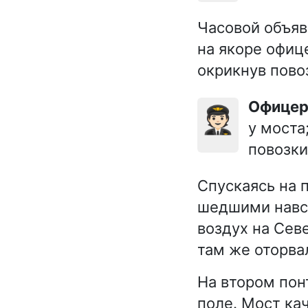
Часовой объяв
на якоре офиц
окрикнув пово
Офице
🧑🏻‍✈️
у моста
повозки
Спускаясь на 
шедшими навст
воздух на Сев
там же оторва
На втором пон
поле. Мост ка