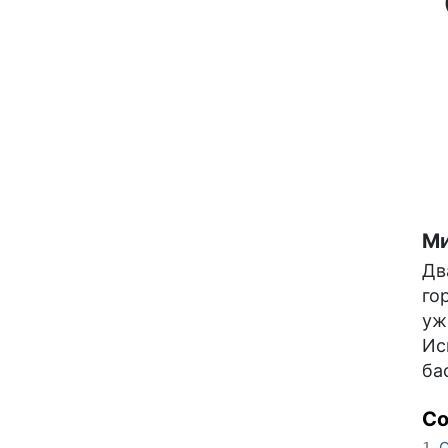
Ми
Дв
го
уж
Ис
ба
С
О
1