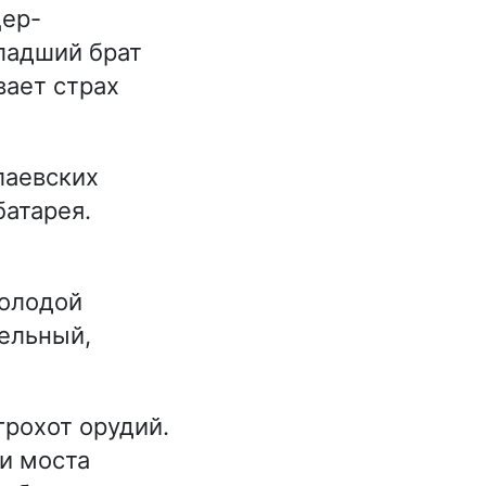
ер-
младший брат
вает страх
лаевских
батарея.
олодой
ельный,
грохот орудий.
и моста