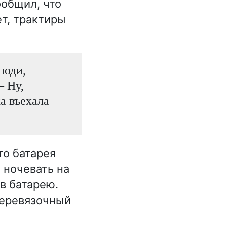
общил, что
т, трактиры
поди,
– Ну,
ка въехала
то батарея
 ночевать на
 в батарею.
перевязочный