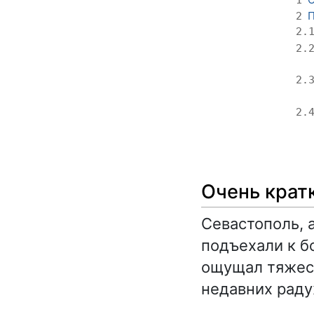
П
2
2.
2.
2.
2.
Очень крат
Севастополь, 
подъехали к б
ощущал тяжест
недавних раду