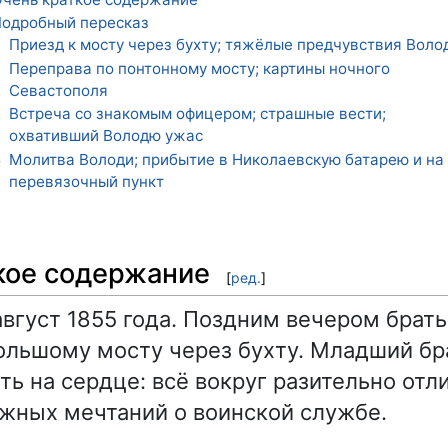
одробный пересказ
Приезд к мосту через бухту; тяжёлые предчувствия Воло
1
Переправа по понтонному мосту; картины ночного
2
Севастополя
Встреча со знакомым офицером; страшные вести;
3
охвативший Володю ужас
Молитва Володи; прибытие в Николаевскую батарею и на
4
перевязочный пункт
кое содержание
[
ред.
]
август 1855 года. Поздним вечером брат
ольшому мосту через бухту. Младший бра
ь на сердце: всё вокруг разительно отли
жных мечтаний о воинской службе.