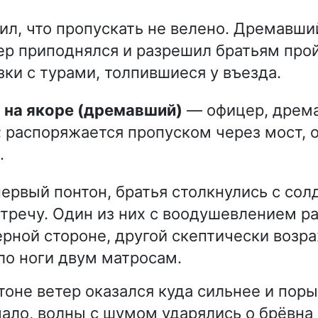
ил, что пропускать не велено. Дремавши
ер приподнялся и разрешил братьям прой
зки с турами, толпившиеся у въезда.
р на якоре (дремавший)
— офицер, дрема
; распоряжается пропуском через мост, 
.
первый понтон, братья столкнулись с сол
речу. Один из них с воодушевлением р
ерной стороне, другой скептически возр
ло ноги двум матросам.
тоне ветер оказался куда сильнее и поры
чало, волны с шумом ударялись о брёвна 