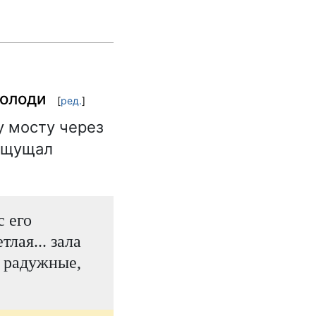
Володи
[
ред.
]
у мосту через
 ощущал
с его
лая... зала
, радужные,