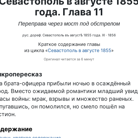
Севастополь в августе 185
года. Глава 11
Переправа через мост под обстрелом
рус. дореф.
Севастополь въ августѣ 1855 года. XI
· 1856
Краткое содержание главы
из цикла «
Севастополь в августе 1855
»
Оригинал читается за 6 минут
кропересказ
а брата-офицера прибыли ночью в осаждённый
род. Вместо ожидаемой романтики младший увид
асы войны: мрак, взрывы и множество раненых.
пугавшись, он помолился, но смело пошёл на
стион.
одержание
чень краткое содержание