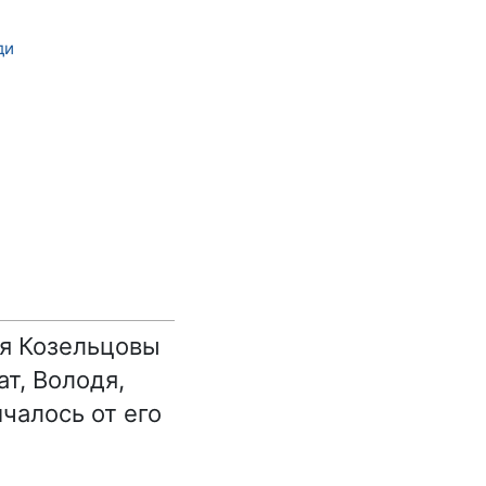
ди
ья Козельцовы
т, Володя,
чалось от его