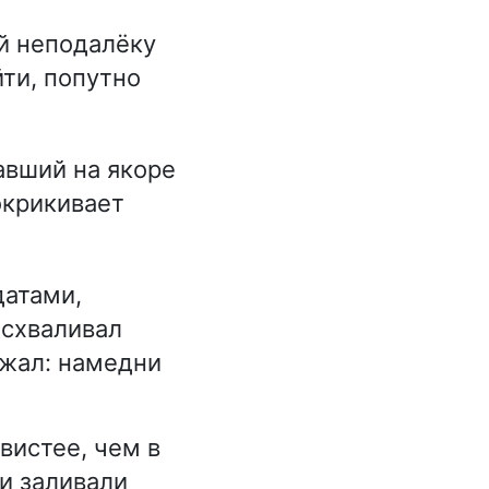
й неподалёку
ти, попутно
вший на якоре
окрикивает
датами,
асхваливал
ажал: намедни
вистее, чем в
и заливали