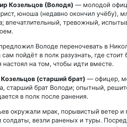
мир Козельцов (Володя)
— молодой офиц
рист, юноша (недавно окончил учёбу), 
; впечатлительный, тревожный, испыты
оем.
предложил Володе переночевать в Нико
 сам пойдёт в полк разузнать, где стоит 
 настоял на том, чтобы идти вместе.
л Козельцов (старший брат)
— офицер, м
, старший брат Володи; опытный, решит
ается в полк после ранения.
ьев окружали мрак, порывистый ветер и 
 солдаты, везли раненых и туры. Посред