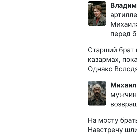
Влади
артилле
Михаила
перед б
Старший брат 
казармах, пока
Однако Володя
Михаи
мужчина
возвращ
На мосту брат
Навстречу шли