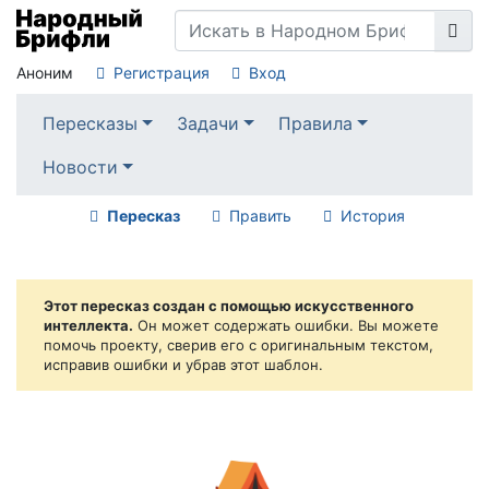
Аноним
Регистрация
Вход
Пересказы
Задачи
Правила
Новости
Пересказ
Править
История
Этот пересказ создан с помощью искусственного
интеллекта.
Он может содержать ошибки. Вы можете
помочь проекту, сверив его с оригинальным текстом,
исправив ошибки и убрав этот шаблон.
⛺