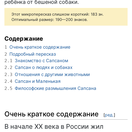
ребёнка от бешеной собаки.
Этот микропересказ слишком короткий: 183 зн.
Оптимальный размер: 190—200 знаков.
Содержание
Очень краткое содержание
1
Подробный пересказ
2
Знакомство с Сапсаном
2.1
Сапсан о людях и собаках
2.2
Отношения с другими животными
2.3
Сапсан и Маленькая
2.4
Философские размышления Сапсана
2.5
Очень краткое содержание
[
ред.
]
В начале XX века в России жил