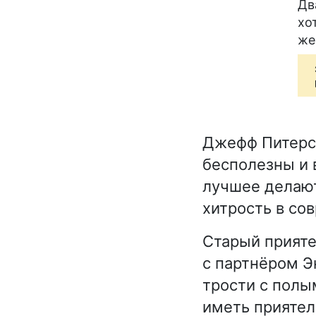
Дв
хо
же
Джефф Питерс 
бесполезны и 
лучшее делаю
хитрость в со
Старый прияте
с партнёром Э
трости с полы
иметь приятел