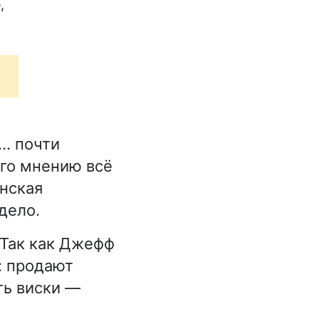
,
… почти
его мнению всё
нская
дело.
 Так как Джефф
: продают
ть виски —