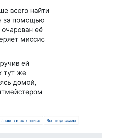
ше всего найти
я за помощью
и очарован её
веряет миссис
Вручив ей
х тут же
ясь домой,
очтмейстером
 знаков в источнике
Все пересказы