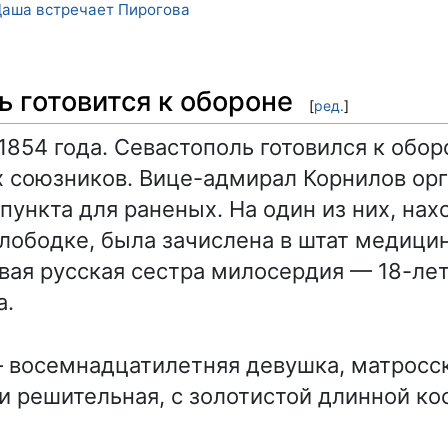
аша встречает Пирогова
ь готовится к обороне
[
ред.
]
1854 года. Севастополь готовился к обор
х союзников. Вице-адмирал Корнилов орг
пункта для раненых. На один из них, на
лободке, была зачислена в штат медици
вая русская сестра милосердия — 18-ле
а.
восемнадцатилетняя девушка, матросск
и решительная, с золотистой длинной ко