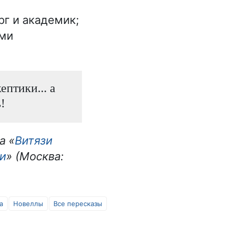
г и академик;
ыми
ептики... а
!
а «
Витязи
ьи
» (Москва:
а
Новеллы
Все пересказы