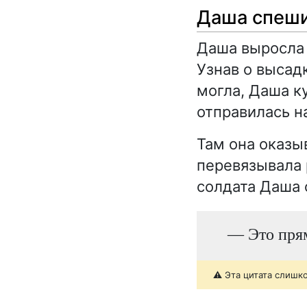
Даша спеши
Даша выросла 
Узнав о высад
могла, Даша к
отправилась н
Там она оказы
перевязывала 
солдата Даша 
— Это прям
⚠️ Эта цитата слишк