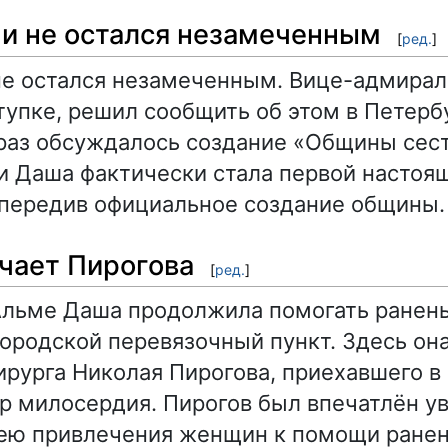
и не остался незамеченным
[
ред.
]
е остался незамеченным. Вице-адмирал
тупке, решил сообщить об этом в Петербу
 раз обсуждалось создание «Общины сес
и Даша фактически стала первой настоя
передив официальное создание общины.
чает Пирогова
[
ред.
]
Альме Даша продолжила помогать ранен
городской перевязочный пункт. Здесь он
ирурга Николая Пирогова, приехавшего в
р милосердия. Пирогов был впечатлён у
ею привлечения женщин к помощи ране