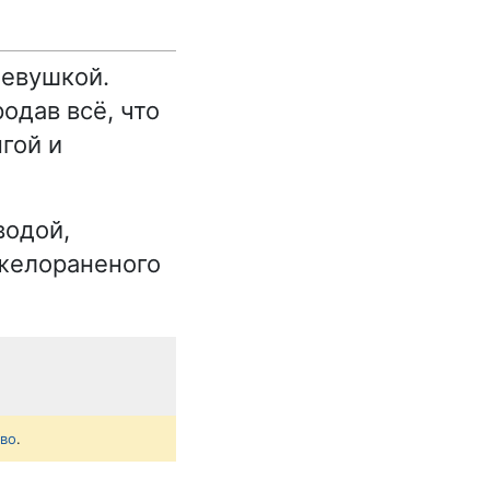
девушкой.
одав всё, что
гой и
водой,
яжелораненого
тво
.