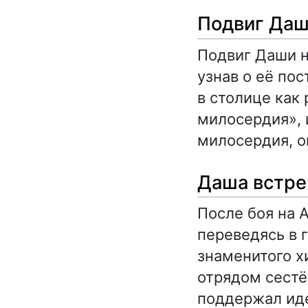
Подвиг Даш
Подвиг Даши н
узнав о её пос
в столице как
милосердия», 
милосердия, о
Даша встре
После боя на 
переведясь в 
знаменитого х
отрядом сестё
поддержал ид