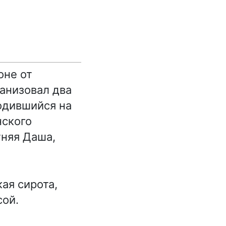
оне от
анизовал два
ходившийся на
нского
тняя Даша,
ая сирота,
сой.