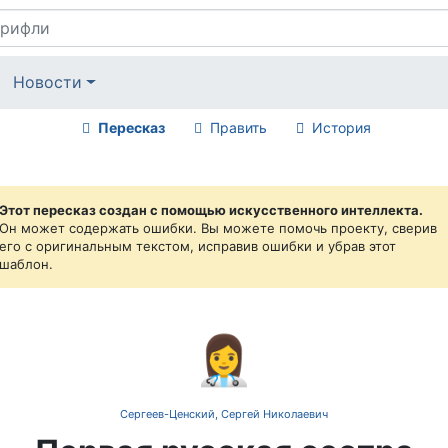
Новости
Пересказ
Править
История
Этот пересказ создан с помощью искусственного интеллекта.
Он может содержать ошибки. Вы можете помочь проекту, сверив
его с оригинальным текстом, исправив ошибки и убрав этот
шаблон.
👩‍⚕️
Сергеев-Ценский, Сергей Николаевич