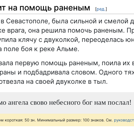
т на помощь раненым
[
ред.
]
в Севастополе, была сильной и смелой 
ке врага, она решила помочь раненым. Пр
упила клячу с двуколкой, переоделась юн
а поле боя к реке Альме.
вала первую помощь раненым, поила их 
раны и подбадривала словом. Одного т
отвезла на своей двуколке в тыл.
о ангела свово небесного бог нам послал!
ом короткая: 50 зн. Минимальный размер: 100 знаков. См.
руководс