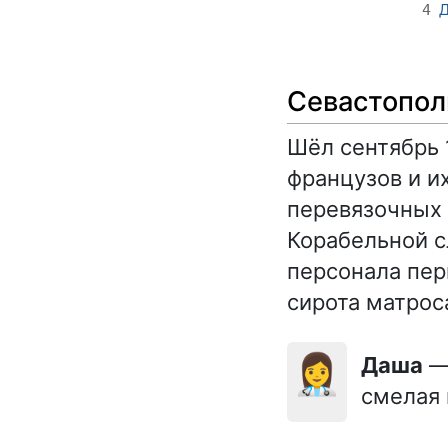
Д
4
Севастопол
Шёл сентябрь 
французов и и
перевязочных 
Корабельной с
персонала пер
сирота матрос
👩‍⚕️
Даша
— 
смелая 