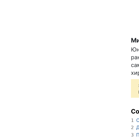
Ми
Юн
ра
са
хи
С
С
1
Д
2
П
3