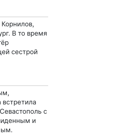
 Корнилов,
рг. В то время
тёр
щей сестрой
ым,
а встретила
 Севастополь с
виденным и
ным.