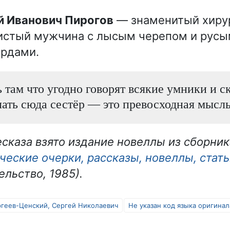
ай Иванович Пирогов
— знаменитый хирур
истый мужчина с лысым черепом и рус
ардами.
 там что угодно говорят всякие умники и ск
ать сюда сестёр — это превосходная мысль
есказа взято издание новеллы из сборник
ческие очерки, рассказы, новеллы, стат
льство, 1985).
геев-Ценский, Сергей Николаевич
Не указан код языка оригинал