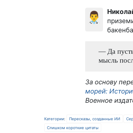
Никол
👨‍⚕️
призем
бакенб
— Да пусть
мысль посл
За основу пер
морей: Истори
Военное издате
Категории
:
Пересказы, созданные ИИ
Сер
Слишком короткие цитаты