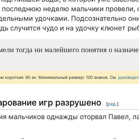
 последнюю неделю мальчики провели, с
дельными удочками. Подсознательно они
удь случится чудо и на удочку клюнет ры
ели тогда ни малейшего понятия о назнач
ом короткая: 60 зн. Минимальный размер: 100 знаков. См.
руководс
чарование игр разрушено
[
ред.
]
тия мальчиков однажды оторвал Павел, ла