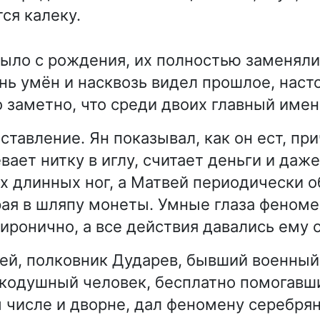
ся калеку.
было с рождения, их полностью заменяли
нь умён и насквозь видел прошлое, наст
 заметно, что среди двоих главный имен
ставление. Ян показывал, как он ест, пр
вает нитку в иглу, считает деньги и даже
 длинных ног, а Матвей периодически 
рая в шляпу монеты. Умные глаза феном
иронично, а все действия давались ему 
ей, полковник Дударев, бывший военный
кодушный человек, бесплатно помогавш
м числе и дворне, дал феномену серебря