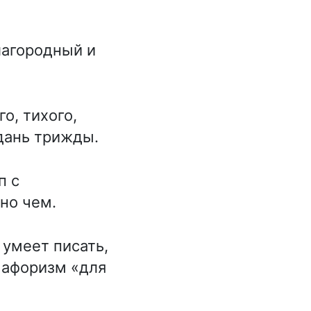
лагородный и
о, тихого,
дань трижды.
п с
но чем.
 умеет писать,
 афоризм «для