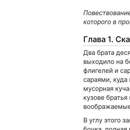
Повествование
которого в пр
Глава 1. Ск
Два брата дес
выходило на б
флигелей и са
сараями, куда
мусорная куча
кузове братья
воображаемые
В углу этого 
бочка, полная