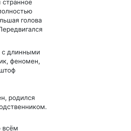
ы странное
 полностью
льшая голова
 Передвигался
 с длинными
ик, феномен,
иштоф
н, родился
родственником.
о всём