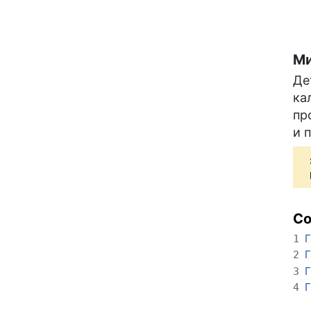
Ми
Де
ка
пр
и 
С
Г
1
Г
2
Г
3
Г
4