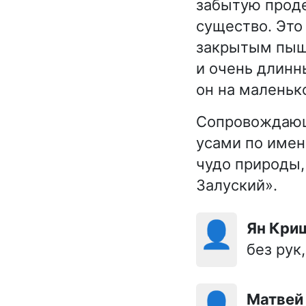
забытую проде
существо. Это
закрытым пышн
и очень длинн
он на маленьк
Сопровождающ
усами по имен
чудо природы,
Залуский».
👤
Ян Кр
без рук
👤
Матвей