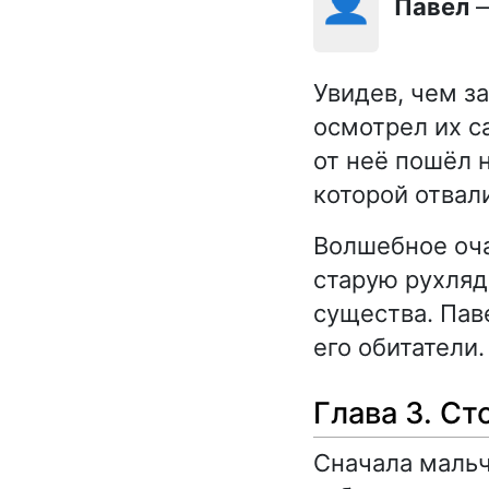
Павел
—
Увидев, чем з
осмотрел их с
от неё пошёл н
которой отвал
Волшебное оча
старую рухляд
существа. Пав
его обитатели.
Глава 3. С
Сначала мальч