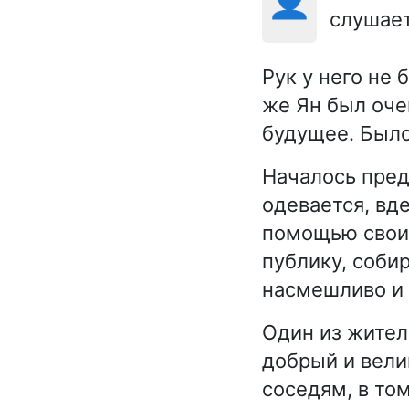
слушает
Рук у него не 
же Ян был оче
будущее. Было
Началось пред
одевается, вде
помощью своих
публику, соби
насмешливо и 
Один из жител
добрый и вели
соседям, в то