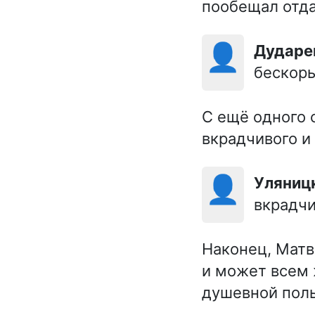
пообещал отда
👤
Дударе
бескоры
С ещё одного с
вкрадчивого и
👤
Уляниц
вкрадч
Наконец, Матве
и может всем 
душевной поль