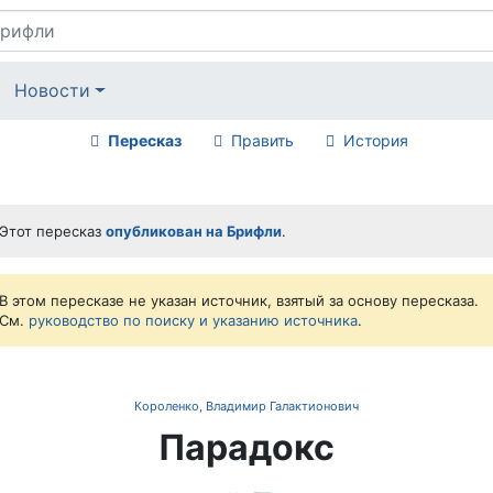
Новости
Пересказ
Править
История
Этот пересказ
опубликован на Брифли
.
В этом пересказе не указан источник, взятый за основу пересказа.
См.
руководство по поиску и указанию источника
.
Короленко, Владимир Галактионович
Парадокс