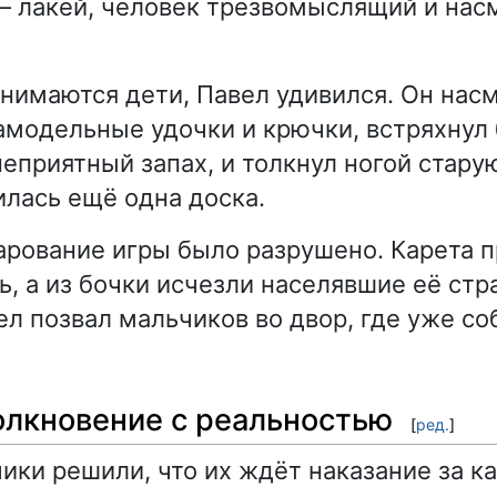
 лакей, человек трезвомыслящий и нас
анимаются дети, Павел удивился. Он на
амодельные удочки и крючки, встряхнул б
еприятный запах, и толкнул ногой старую
илась ещё одна доска.
рование игры было разрушено. Карета п
ь, а из бочки исчезли населявшие её ст
ел позвал мальчиков во двор, где уже со
толкновение с реальностью
[
ред.
]
ики решили, что их ждёт наказание за к