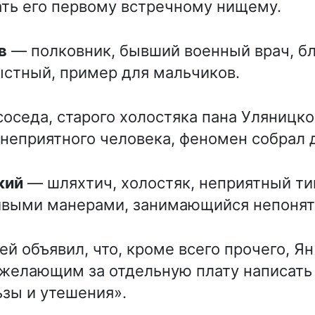
ть его первому встречному нищему.
в
— полковник, бывший военный врач, б
стный, пример для мальчиков.
оседа, старого холостяка пана Уляницког
 неприятного человека, феномен собрал 
кий
— шляхтич, холостяк, неприятный ти
ивыми манерами, занимающийся непонят
й объявил, что, кроме всего прочего, Ян
желающим за отдельную плату написать
зы и утешения».