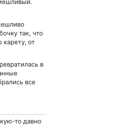
мешливый.
смешливо
очку так, что
 карету, от
ревратилась в
ранные
брались все
акую-то давно