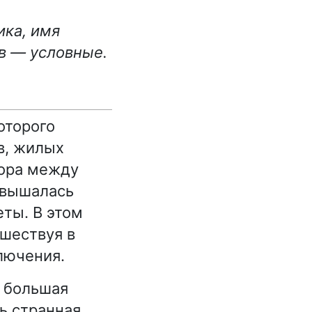
ика, имя
ав — условные.
оторого
в, жилых
вора между
озвышалась
еты. В этом
ешествуя в
лючения.
а большая
ь странная