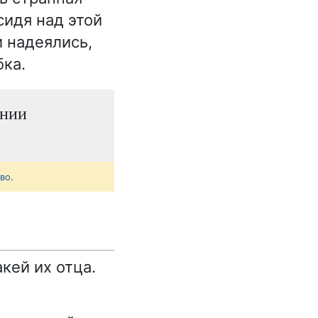
идя над этой
 надеялись,
бка.
ении
тво
.
кей их отца.