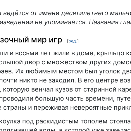
 ведётся от имени десятилетнего мальч
оизведении не упоминается. Названия гл
азочный мир игр
[
ред.
]
яти и восьми лет жили в доме, крыльцо к
ольшой двор с множеством других домо
раев. Их любимым местом был уголок д
 почти никто не заходил. В его центре в
, которую венчал кузов от старинной кар
 проводили большую часть времени, пут
 страны и переживая невероятные прик
закоулка под раскидистым тополем стоял
 подгнившей воды, в которой уже завелас