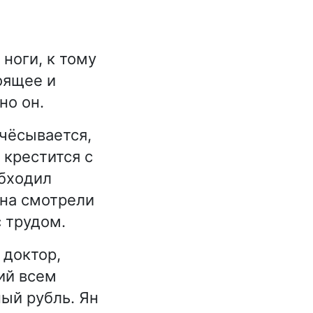
 ноги, к тому
оящее и
но он.
ичёсывается,
 крестится с
обходил
ена смотрели
с трудом.
 доктор,
ий всем
ный рубль. Ян