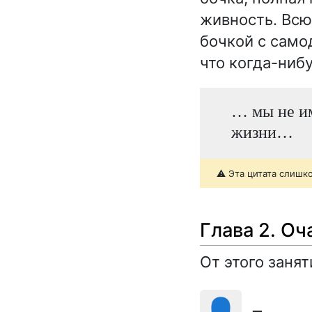
живность. Всю
бочкой с само
что когда-ниб
… мы не им
жизни…
⚠️ Эта цитата слишк
Глава 2. О
От этого заня
👤