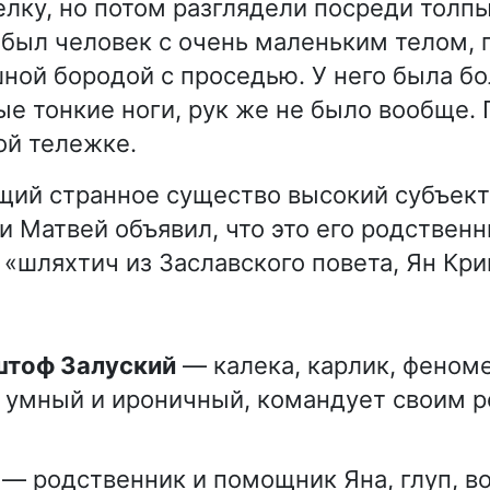
лку, но потом разглядели посреди толп
 был человек с очень маленьким телом,
ой бородой с проседью. У него была бо
ые тонкие ноги, рук же не было вообще.
ой тележке.
ий странное существо высокий субъект
и Матвей объявил, что это его родственн
 «шляхтич из Заславского повета, Ян Кр
иштоф Залуский
— калека, карлик, феноме
, умный и ироничный, командует своим 
— родственник и помощник Яна, глуп, в