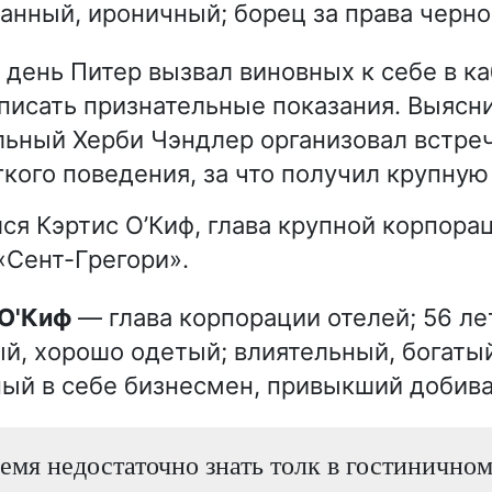
анный, ироничный; борец за права черн
день Питер вызвал виновных к себе в ка
аписать признательные показания. Выясни
ьный Херби Чэндлер организовал встре
кого поведения, за что получил крупную
ся Кэртис О’Киф, глава крупной корпорац
«Сент-Грегори».
 О'Киф
— глава корпорации отелей; 56 ле
й, хорошо одетый; влиятельный, богаты
ый в себе бизнесмен, привыкший добива
емя недостаточно знать толк в гостиничном