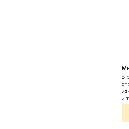
Ми
В 
ст
из
и 