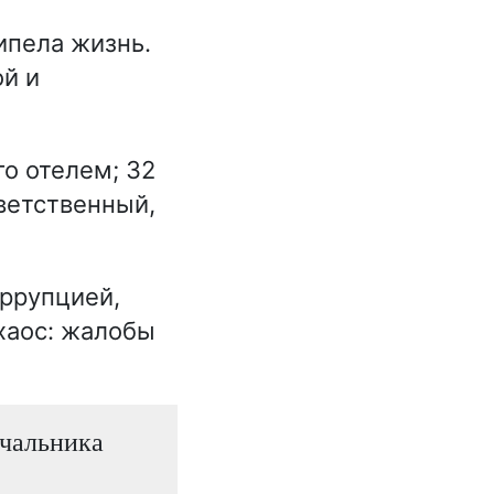
ипела жизнь.
й и
о отелем; 32
тветственный,
оррупцией,
 хаос: жалобы
ачальника