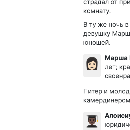
страдал от пр
комнату.
В ту же ночь 
девушку Маршу
юношей.
Марша
👩🏻
лет; кр
своенра
Питер и молод
камердинером,
Алоиси
👨🏿‍🎓
юридиче