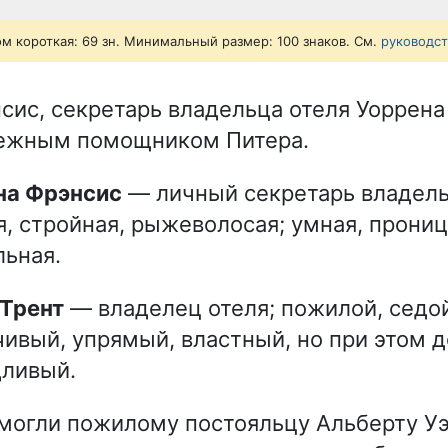
ом короткая: 69 зн. Минимальный размер: 100 знаков. См.
руководс
сис, секретарь владельца отеля Уоррена
дежным помощником Питера.
ина Фрэнсис
— личный секретарь владель
, стройная, рыжеволосая; умная, прониц
ьная.
 Трент
— владелец отеля; пожилой, седой
ивый, упрямый, властный, но при этом 
дливый.
могли пожилому постояльцу Альберту Уэ