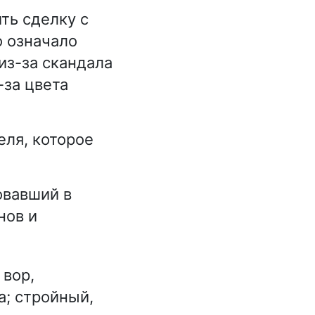
ть сделку с
о означало
из-за скандала
-за цвета
еля, которое
овавший в
нов и
вор,
а; стройный,