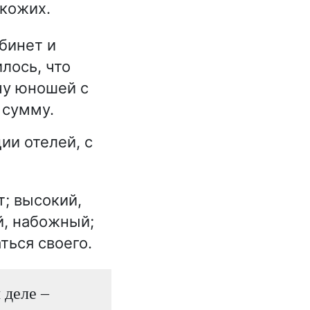
окожих.
бинет и
лось, что
чу юношей с
 сумму.
ии отелей, с
т; высокий,
й, набожный;
ться своего.
 деле –