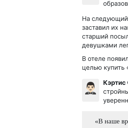
образов
На следующий 
заставил их н
старший посыл
девушками лег
В отеле появил
целью купить 
Кэртис
🤵🏻‍♂️
стройны
уверенн
«В наше вр