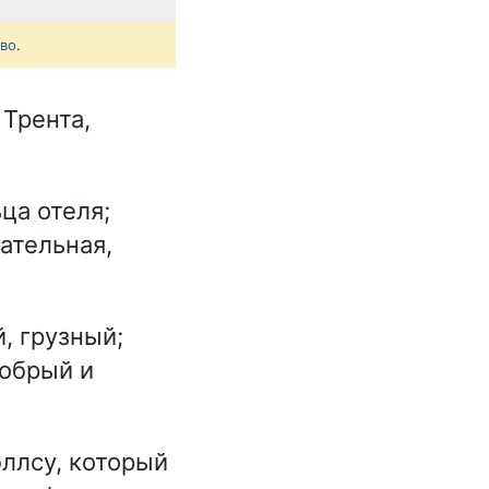
тво
.
 Трента,
ца отеля;
ательная,
, грузный;
добрый и
ллсу, который