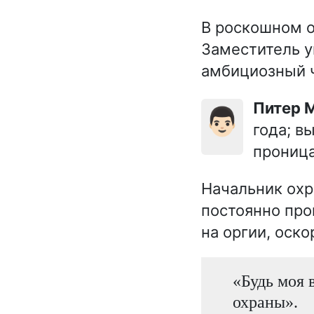
В роскошном о
Заместитель 
амбициозный ч
Питер
👨🏻
года; в
прониц
Начальник охр
постоянно про
на оргии, оск
«Будь моя 
охраны».