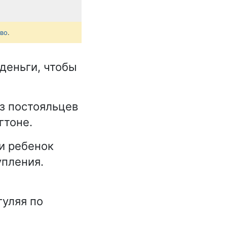
тво
.
 деньги, чтобы
из постояльцев
гтоне.
и ребенок
упления.
гуляя по