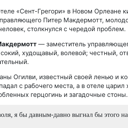
теле «Сент-Грегори» в Новом Орлеане к
управляющего Питер Макдермотт, молодо
еловек, столкнулся с чередой проблем.
 Макдермотт
— заместитель управляющег
ысокий, худощавый, волевой; честный, о
ательный.
аны Огилви, известный своей ленью и к
падал с рабочего места, а в отеле царил
орбленных герцогинь и загадочные стоны.
воля, я бы давным-давно выгнал бы этого н