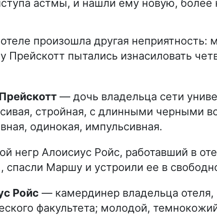
иступа астмы, и нашли ему новую, боле
в отеле произошла другая неприятность:
 Прейскотт пытались изнасиловать чет
 Прейскотт
— дочь владельца сети униве
асивая, стройная, с длинными черными в
вная, одинокая, импульсивная.
ой негр Алоисиус Ройс, работавший в от
 спасли Маршу и устроили ее в свободн
ус Ройс
— камердинер владельца отеля, 
ского факультета; молодой, темнокожий