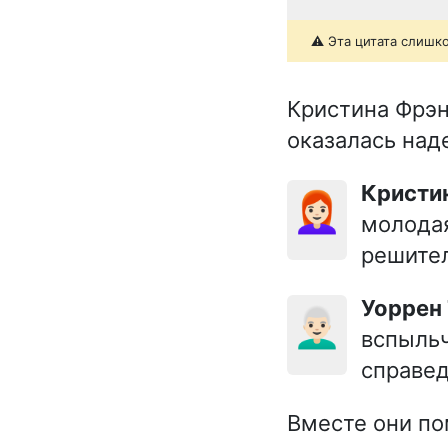
⚠️ Эта цитата слишк
Кристина Фрэн
оказалась на
Крист
👩🏻‍🦰
молодая
решител
Уоррен
👨🏻‍🦳
вспыльч
справе
Вместе они по