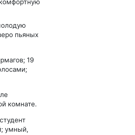
е комфортную
 молодую
веро пьяных
рмагов; 19
олосами;
еле
ой комнате.
студент
; умный,