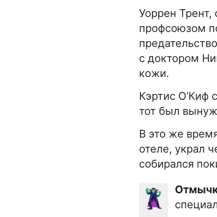
Уоррен Трент,
профсоюзом по
предательство
с доктором Ни
кожи.
Кэртис О’Киф 
тот был вынуж
В это же врем
отеле, украл 
собирался пок
Отмыч
🦹🏻‍♂️
специал