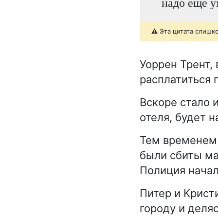
надо еще у
⚠️ Эта цитата слишк
Уоррен Трент,
расплатиться 
Вскоре стало 
отеля, будет 
Тем временем 
были сбиты ма
Полиция начал
Питер и Крист
городу и деля