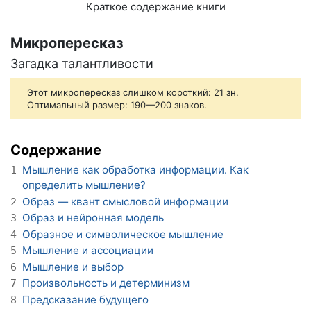
Краткое содержание книги
Микропересказ
Загадка талантливости
Этот микропересказ слишком короткий: 21 зн.
Оптимальный размер: 190—200 знаков.
Содержание
Мышление как обработка информации. Как
1
определить мышление?
Образ — квант смысловой информации
2
Образ и нейронная модель
3
Образное и символическое мышление
4
Мышление и ассоциации
5
Мышление и выбор
6
Произвольность и детерминизм
7
Предсказание будущего
8