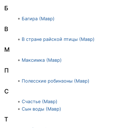
Б
Багира (Мавр)
В
В стране райской птицы (Мавр)
М
Максимка (Мавр)
П
Полесские робинзоны (Мавр)
С
Счастье (Мавр)
Сын воды (Мавр)
Т