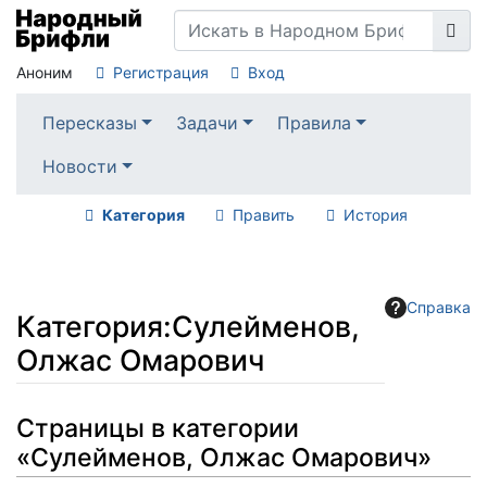
Аноним
Регистрация
Вход
Пересказы
Задачи
Правила
Новости
Категория
Править
История
Справка
Категория
:
Сулейменов,
Олжас Омарович
Перейти к:
навигация
,
поиск
Страницы в категории
«Сулейменов, Олжас Омарович»