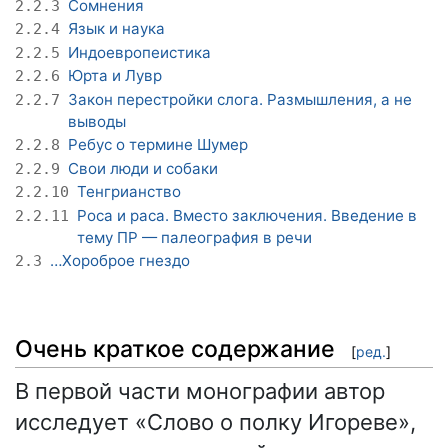
Сомнения
2.2.3
Язык и наука
2.2.4
Индоевропеистика
2.2.5
Юрта и Лувр
2.2.6
Закон перестройки слога. Размышления, а не
2.2.7
выводы
Ребус о термине Шумер
2.2.8
Свои люди и собаки
2.2.9
Тенгрианство
2.2.10
Роса и раса. Вместо заключения. Введение в
2.2.11
тему ПР — палеография в речи
…Хороброе гнездо
2.3
Очень краткое содержание
[
ред.
]
В первой части монографии автор
исследует «Слово о полку Игореве»,