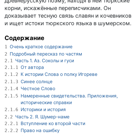
древнерусскую поэму, находя в ней тюркские
корни, искажённые переписчиками. Он
доказывает тесную связь славян и кочевников
и ищет истоки тюркского языка в шумерском.
Содержание
Очень краткое содержание
1
Подробный пересказ по частям
2
Часть 1. Аз. Соколы и гуси
2.1
От автора
2.1.1
К истории Слова о полку Игореве
2.1.2
Синее солнце
2.1.3
Честное Слово
2.1.4
Намеренные свидетельства. Приложения,
2.1.5
исторические справки
Историки и история
2.1.6
Часть 2. Я. Шумер-наме
2.2
Вступление ко второй части
2.2.1
Право на ошибку
2.2.2