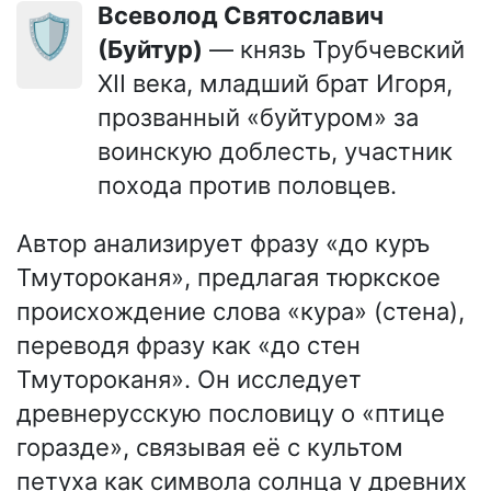
Всеволод Святославич
🛡️
(Буйтур)
— князь Трубчевский
XII века, младший брат Игоря,
прозванный «буйтуром» за
воинскую доблесть, участник
похода против половцев.
Автор анализирует фразу «до куръ
Тмутороканя», предлагая тюркское
происхождение слова «кура» (стена),
переводя фразу как «до стен
Тмутороканя». Он исследует
древнерусскую пословицу о «птице
горазде», связывая её с культом
петуха как символа солнца у древних