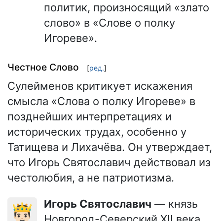
политик, произносящий «злато
слово» в «Слове о полку
Игореве».
Честное Слово
[
ред.
]
Сулейменов критикует искажения
смысла «Слова о полку Игореве» в
позднейших интерпретациях и
исторических трудах, особенно у
Татищева и Лихачёва. Он утверждает,
что Игорь Святославич действовал из
честолюбия, а не патриотизма.
Игорь Святославич
— князь
🤴🏻
Новгород-Северский XII века,