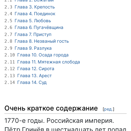
2.2
Глава 3. Крепость
2.3
Глава 4. Поединок
2.4
Глава 5. Любовь
2.5
Глава 6. Пугачёвщина
2.6
Глава 7. Приступ
2.7
Глава 8. Незваный гость
2.8
Глава 9. Разлука
2.9
Глава 10. Осада города
2.10
Глава 11. Мятежная слобода
2.11
Глава 12. Сирота
2.12
Глава 13. Арест
2.13
Глава 14. Суд
2.14
Очень краткое содержание
[
ред.
]
1770-е годы. Российская империя.
Пётр Гринёв в шестнадцать лет попал