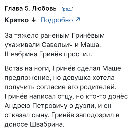
Глава 5. Любовь
[
ред.
]
Кратко ↓
Подробно ↗
За тяжело раненым Гринёвым
ухаживали Савельич и Маша.
Швабрина Гринёв простил.
Встав на ноги, Гринёв сделал Маше
предложение, но девушка хотела
получить согласие его родителей.
Гринёв написал отцу, но кто-то донёс
Андрею Петровичу о дуэли, и он
отказал сыну. Гринёв заподозрил в
доносе Швабрина.