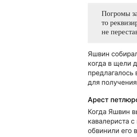
Погромы за
то реквизи
не переста
Яшвин собирал
когда в щели 
предлагалось 
для получения
Арест петлюро
Когда Яшвин в
кавалериста с
обвинили его 