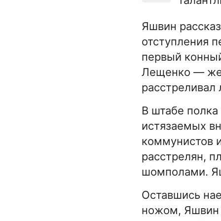
Яшвин рассказ
отступления п
первый конный
Лещенко — жес
расстреливал 
В штабе полка
истязаемых вн
коммунистов и
расстрелян, п
шомполами. Яш
Оставшись нае
ножом, Яшвин 