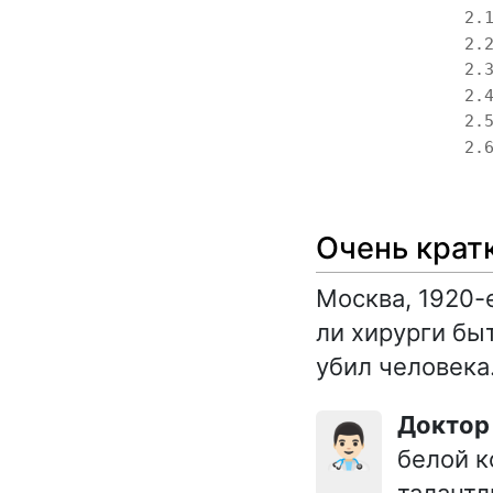
2.
2.
2.
2.
2.
2.
Очень крат
Москва, 1920-
ли хирурги бы
убил человека
Докто
👨🏻‍⚕️
белой к
талантл