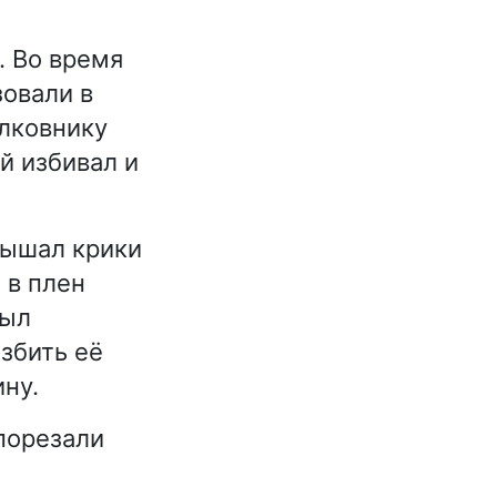
. Во время
зовали в
олковнику
й избивал и
лышал крики
 в плен
был
избить её
ну.
порезали