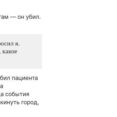
гам — он убил.
осил я.
 какое
 убил пациента
на
да события
кинуть город,