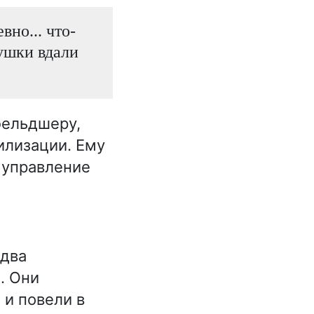
но... что-
пушки вдали
фельдшеру,
илизации. Ему
е управление
 два
. Они
 и повели в