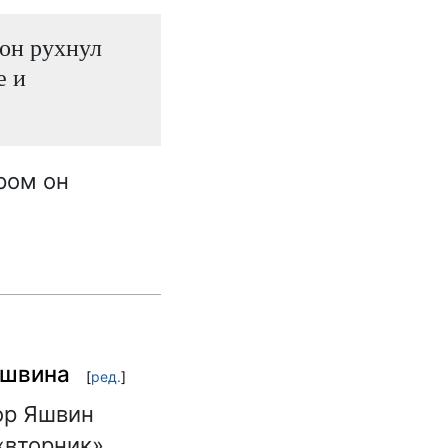
 он рухнул
е и
ром он
Яшвина
[
ред.
]
ор Яшвин
«вторник».