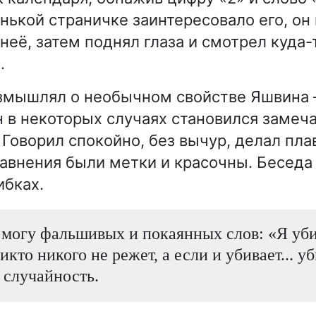
енькой страничке заинтересовало его, он
неё, затем поднял глаза и смотрел куда-
.
азмышлял о необычном свойстве Яшвина
н в некоторых случаях становился заме
 Говорил спокойно, без вычур, делал пл
сравнения были метки и красочны. Беседа
ибках.
 могу фальшивых и покаянных слов: «Я убил
икто никого не режет, а если и убивает... у
 случайность.