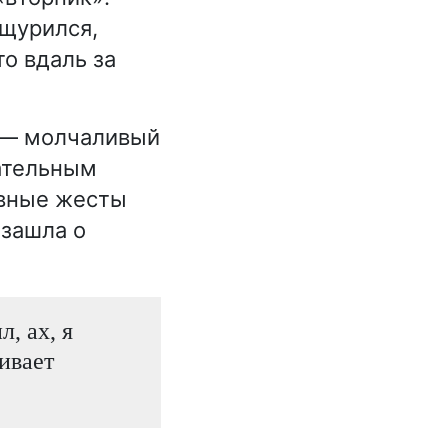
 щурился,
то вдаль за
 — молчаливый
чательным
авные жесты
 зашла о
, ах, я
бивает