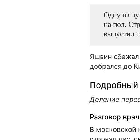
Одну из пул
на пол. Стр
выпустил 
Яшвин сбежал 
добрался до К
Подробный 
Деление перес
Разговор врач
В московской 
оторвал листо