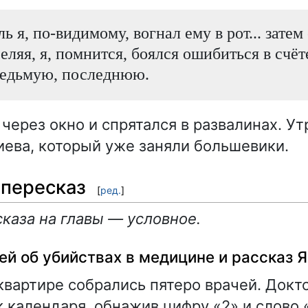
ь я, по-видимому, вогнал ему в рот... затем
еляя, я, помнится, боялся ошибиться в счёт
седьмую, последнюю.
через окно и спрятался в развалинах. Ут
иева, который уже заняли большевики.
пересказ
[
ред.
]
каза на главы — условное.
ей об убийствах в медицине и рассказ 
квартире собрались пятеро врачей. Докт
к календаря, обнажив цифру «2» и слово 