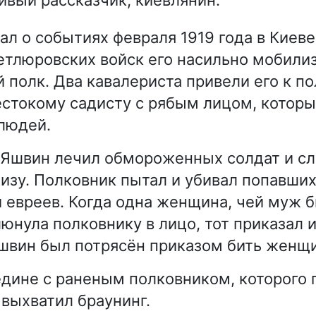
ал о событиях февраля 1919 года в Киеве
етлюровских войск его насильно мобили
 полк. Два кавалериста привели его к п
токому садисту с рябым лицом, которы
людей.
 Яшвин лечил обмороженных солдат и с
изу. Полковник пытал и убивал попавших
 евреев. Когда одна женщина, чей муж 
люнула полковнику в лицо, тот приказал 
вин был потрясён приказом бить женщи
дине с раненым полковником, которого 
выхватил браунинг.