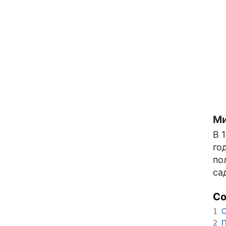
Ми
В 
го
по
са
С
О
1
П
2