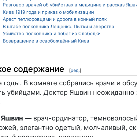
Разговор врачей об убийствах в медицине и рассказ Яшв
1
Киев 1919 года и приказ о мобилизации
2
Арест петлюровцами и дорога в конный полк
3
В штабе полковника Лещенко. Пытки и зверства
4
Убийство полковника и побег из Слободки
5
Возвращение в освобождённый Киев
6
кое содержание
[
ред.
]
е годы. В комнате собрались врачи и обс
ть убийцами. Доктор Яшвин неожиданно з
.
р Яшвин
— врач-ординатор, темноволосы
ожей, элегантно одетый, молчаливый, с
ивый рассказчик, киевлянин.