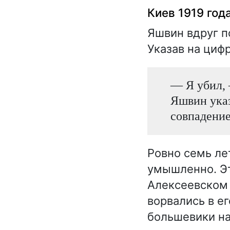
Киев 1919 год
Яшвин вдруг по
Указав на цифр
— Я убил, 
Яшвин указ
совпадение
Ровно семь лет
умышленно. Эт
Алексеевском 
ворвались в е
большевики на