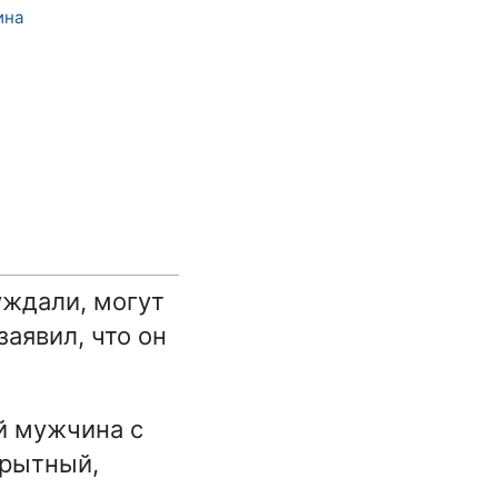
ина
уждали, могут
аявил, что он
й мужчина с
крытный,