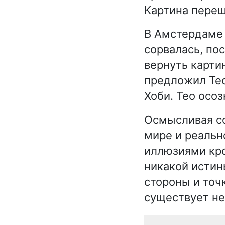
Картина пере
В Амстердаме 
сорвалась, пос
вернуть карти
предложил Тео 
Хоби. Тео осоз
Осмысливая со
мире и реально
иллюзиями кро
никакой истин
стороны и точк
существует не