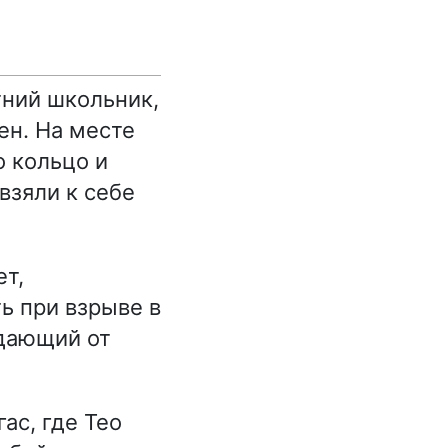
ний школьник,
ен. На месте
 кольцо и
взяли к себе
ет,
ь при взрыве в
адающий от
ас, где Тео