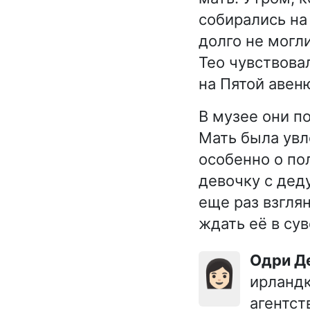
собирались на
долго не могл
Тео чувствова
на Пятой авен
В музее они п
Мать была увл
особенно о по
девочку с дед
еще раз взглян
ждать её в су
Одри 
👩🏻
ирландк
агентст