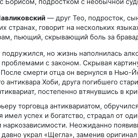
с Борисом, подростком с необычной суд
 Павликовский
— друг Тео, подросток, сын
их странах, говорит на нескольких языка
ам, пьющий, скрывающий боль за брава
 подружился, но жизнь наполнилась алк
 проблемами с законом. Скрывая картину
 После смерти отца он вернулся в Нью-Й
о антиквара Хоби, друга погибшего стари
тиквариат, постепенно втянувшись в кр
рьеру торговца антиквариатом, обручился
я имел успех и богатство, страдал от од
и наркозависимости. Неожиданно появи
о давно украл «Щегла», заменив оригинал