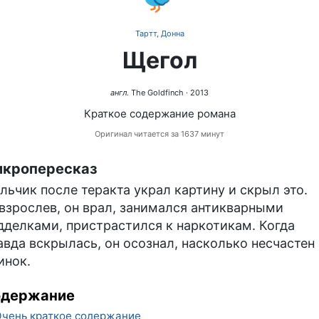
Тартт, Донна
Щегол
англ.
The Goldfinch
· 2013
Краткое содержание романа
Оригинал читается за 1637 минут
кропересказ
льчик после теракта украл картину и скрыл это.
взрослев, он врал, занимался антикварными
дделками, пристрастился к наркотикам. Когда
авда вскрылась, он осознал, насколько несчастен
инок.
одержание
чень краткое содержание