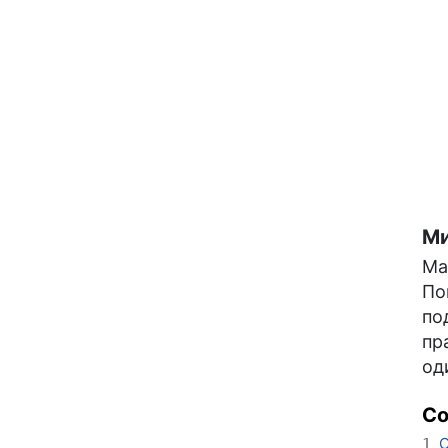
Ми
Ма
По
по
пр
од
С
О
1