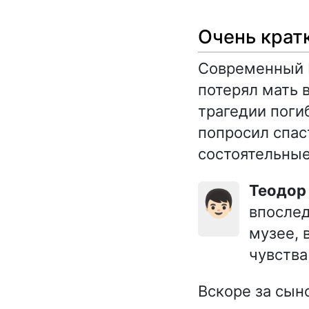
Очень крат
Современный 
потерял мать 
трагедии поги
попросил спас
состоятельные
Теодор
👦🏻
впослед
музее, 
чувства
Вскоре за сыно