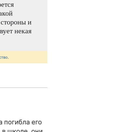
оется
акой
 стороны и
твует некая
ство
.
 погибла его
 в школе, они