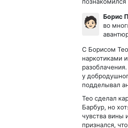
познакомился 
Борис
🧑🏻
во мног
авантюр
С Борисом Тео
наркотиками и
разоблачения.
у добродушног
подделывал ан
Тео сделал ка
Барбур, но хот
чувства вины 
признался, чт