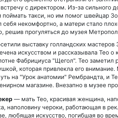
 встречу с директором. Из-за сильного 
и поймать такси, но им помог швейцар Зо
л себя некомфортно, а матери стало плох
ю, решив прогуляться до музея Метропол
осетили выставку голландских мастеров З
ечена искусством и рассказывала Тео о 
лотне Фабрициуса "Щегол". Тео заметил
ушкой, которая привлекла его внимание.
уть на "Урок анатомии" Рембрандта, и Те
венирном магазине. Внезапно в музее пр
Декер
— мать Тео, красивая женщина, нап
а, наполовину чероки, работающая в ре
ве, любящая искусство, погибшая во вре