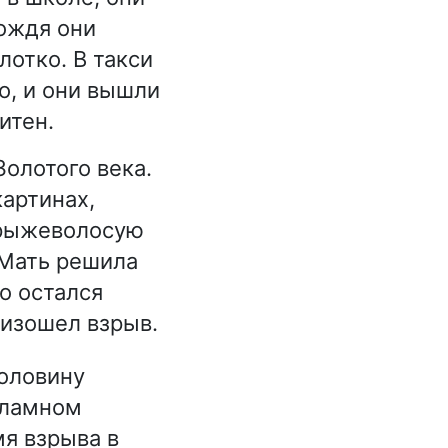
дождя они
лотко. В такси
о, и они вышли
итен.
олотого века.
картинах,
 рыжеволосую
 Мать решила
о остался
оизошел взрыв.
оловину
кламном
мя взрыва в