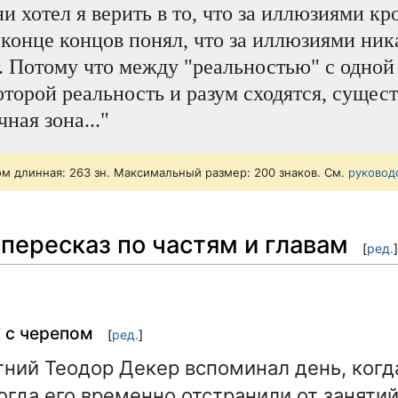
и хотел я верить в то, что за иллюзиями кр
в конце концов понял, что за иллюзиями ник
. Потому что между "реальностью" с одной
которой реальность и разум сходятся, сущес
ная зона..."
ом длинная: 263 зн. Максимальный размер: 200 знаков. См.
руковод
пересказ по частям и главам
[
ред.
]
к с черепом
[
ред.
]
ний Теодор Декер вспоминал день, когда
огда его временно отстранили от занятий