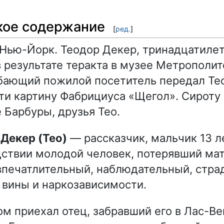
кое содержание
[
ред.
]
Нью-Йорк. Теодор Декер, тринадцатилет
в результате теракта в музее Метрополит
бающий пожилой посетитель передал Тео
ти картину Фабрициуса «Щегол». Сироту 
 Барбуры, друзья Тео.
 Декер (Тео)
— рассказчик, мальчик 13 л
ствии молодой человек, потерявший мат
впечатлительный, наблюдательный, стр
 вины и наркозависимости.
м приехал отец, забравший его в Лас-Вег