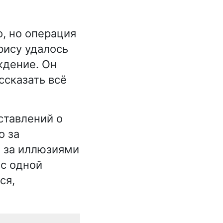
, но операция
рису удалось
ждение. Он
ссказать всё
ставлений о
о за
о за иллюзиями
 с одной
ся,