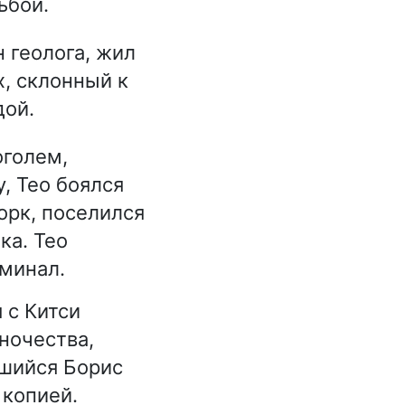
ьбой.
 геолога, жил
х, склонный к
дой.
оголем,
, Тео боялся
орк, поселился
ка. Тео
иминал.
 с Китси
иночества,
вшийся Борис
 копией.