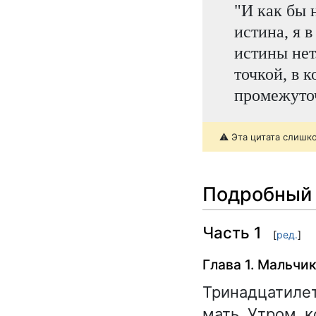
"И как бы н
истина, я 
истины нет
точкой, в 
промежуточ
⚠️ Эта цитата слишк
Подробный 
Часть 1
[
ред.
]
Глава 1. Мальчи
Тринадцатилет
мать. Утром, к