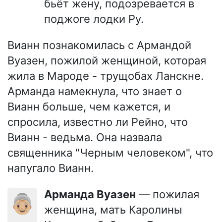
бьёт жену, подозревается в
поджоге лодки Ру.
Вианн познакомилась с Армандой
Вуазен, пожилой женщиной, которая
жила в Мароде - трущобах Ланскне.
Арманда намекнула, что знает о
Вианн больше, чем кажется, и
спросила, известно ли Рейно, что
Вианн - ведьма. Она назвала
священника "Черным человеком", что
напугало Вианн.
Арманда Вуазен
— пожилая
👵🏼
женщина, мать Каролины