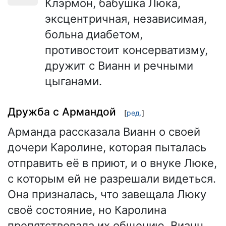
Клэрмон, бабушка Люка,
эксцентричная, независимая,
больна диабетом,
противостоит консерватизму,
дружит с Вианн и речными
цыганами.
Дружба с Армандой
[
ред.
]
Арманда рассказала Вианн о своей
дочери Каролине, которая пыталась
отправить её в приют, и о внуке Люке,
с которым ей не разрешали видеться.
Она призналась, что завещала Люку
своё состояние, но Каролина
препятствовала их общению. Вианн