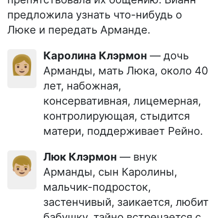
предложила узнать что-нибудь о
Люке и передать Арманде.
Каролина Клэрмон
— дочь
👩🏼
Арманды, мать Люка, около 40
лет, набожная,
консервативная, лицемерная,
контролирующая, стыдится
матери, поддерживает Рейно.
Люк Клэрмон
— внук
👦🏼
Арманды, сын Каролины,
мальчик-подросток,
застенчивый, заикается, любит
бабушку, тайно встречается с