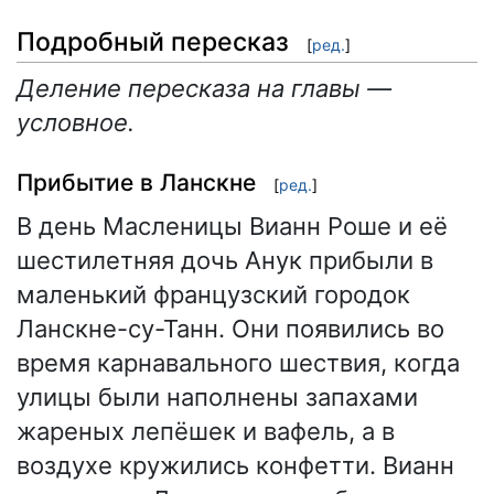
Подробный пересказ
[
ред.
]
Деление пересказа на главы —
условное.
Прибытие в Ланскне
[
ред.
]
В день Масленицы Вианн Роше и её
шестилетняя дочь Анук прибыли в
маленький французский городок
Ланскне-су-Танн. Они появились во
время карнавального шествия, когда
улицы были наполнены запахами
жареных лепёшек и вафель, а в
воздухе кружились конфетти. Вианн