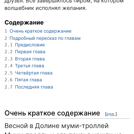
друзья. Всё завершилось пиром, на котором
волшебник исполнял желания.
Содержание
Очень краткое содержание
1
Подробный пересказ по главам
2
Предисловие
2.1
Первая глава
2.2
Вторая глава
2.3
Третья глава
2.4
Четвёртая глава
2.5
Пятая глава
2.6
Последняя глава
2.7
Очень краткое содержание
[
ред.
]
Весной в Долине муми-троллей