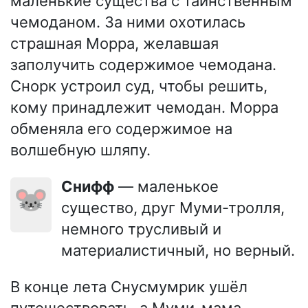
маленькие существа с таинственным
чемоданом. За ними охотилась
страшная Морра, желавшая
заполучить содержимое чемодана.
Снорк устроил суд, чтобы решить,
кому принадлежит чемодан. Морра
обменяла его содержимое на
волшебную шляпу.
Снифф
— маленькое
🐭
существо, друг Муми-тролля,
немного трусливый и
материалистичный, но верный.
В конце лета Снусмумрик ушёл
путешествовать, а Муми-мама