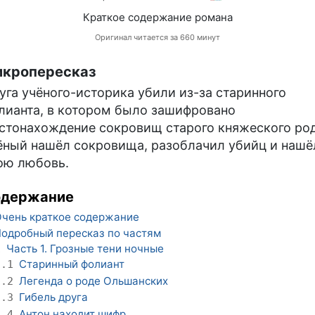
Краткое содержание романа
Оригинал читается за 660 минут
кропересказ
уга учёного-историка убили из-за старинного
лианта, в котором было зашифровано
стонахождение сокровищ старого княжеского род
ёный нашёл сокровища, разоблачил убийц и нашё
ою любовь.
одержание
чень краткое содержание
одробный пересказ по частям
Часть 1. Грозные тени ночные
1
Старинный фолиант
1.1
Легенда о роде Ольшанских
1.2
Гибель друга
1.3
Антон находит шифр
1.4