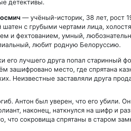
ые детективы.
Космич
— учёный-историк, 38 лет, рост 19
 шатен с грубыми чертами лица, холостя
ем и фехтованием, умный, любознатель
пиальный, любит родную Белоруссию.
и его лучшего друга попал старинный фо
 нём зашифровано место, где спрятана ка
их. Неизвестные заставляли друга прод
гиб. Антон был уверен, что его убили. О
лиант, наконец, наткнулся на шифр и раз
то, что сокровища спрятаны в старом зам