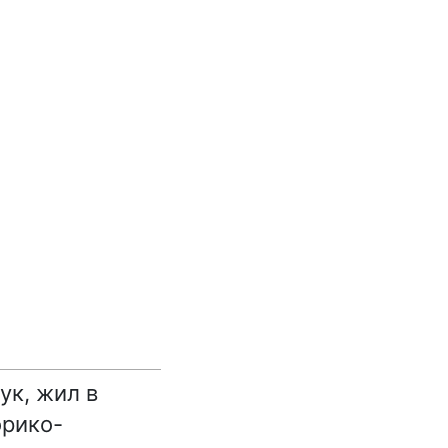
ук, жил в
орико-