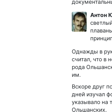
документальн
Антон 
светлый
плавань
принци
Однажды в рук
считал, что в
рода Ольшанск
им.
Вскоре друг по
дней изучал фо
указывало на 
Ольшанских.