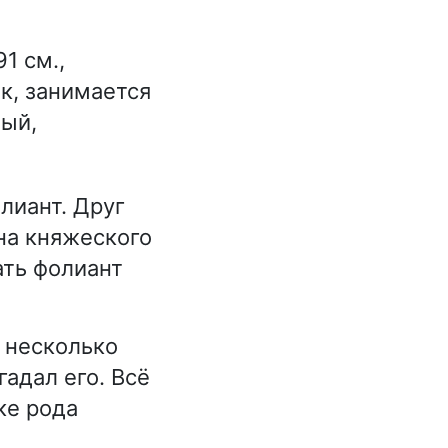
1 см.,
к, занимается
ный,
лиант. Друг
зна княжеского
ать фолиант
н несколько
гадал его. Всё
ке рода