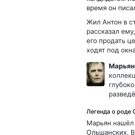
время он писа
Жил Антон в 
рассказал ему
его продать ц
ходят под окн
Марья
коллекц
глубок
разведё
Легенда о роде
Марьян нашёл 
Ольшанских. В