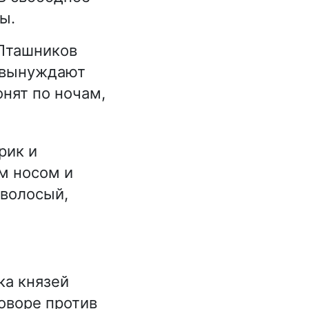
ы.
 Пташников
и вынуждают
онят по ночам,
рик и
ым носом и
волосый,
ка князей
говоре против