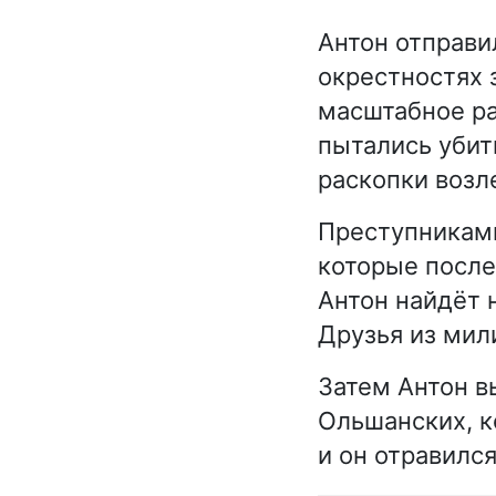
Антон отправи
окрестностях 
масштабное ра
пытались убит
раскопки возл
Преступниками
которые после
Антон найдёт 
Друзья из мил
Затем Антон в
Ольшанских, к
и он отравилс