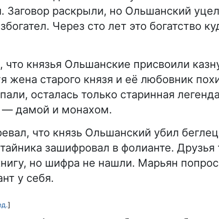
я. Заговор раскрыли, но Ольшанский уцел
богател. Через сто лет это богатство ку
, что князья Ольшанские присвоили казн
тя жена старого князя и её любовник пох
пали, осталась только старинная легенда
 — дамой и монахом.
евал, что князь Ольшанский убил беглец
о тайника зашифровал в фолианте. Друзья
нигу, но шифра не нашли. Марьян попрос
нт у себя.
ед.
]