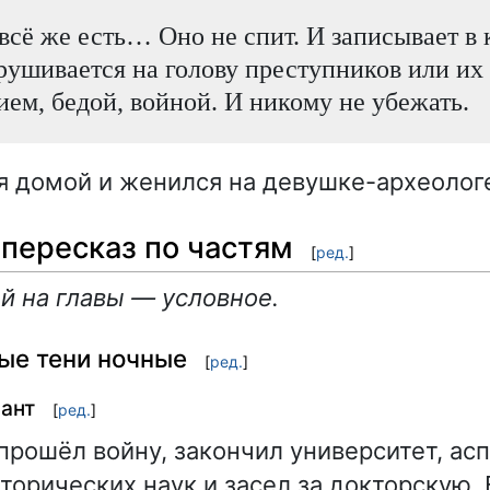
всё же есть… Оно не спит. И записывает в 
брушивается на голову преступников или их
ем, бедой, войной. И никому не убежать.
я домой и женился на девушке-археолог
пересказ по частям
[
ред.
]
й на главы — условное.
ные тени ночные
[
ред.
]
ант
[
ред.
]
прошёл войну, закончил университет, асп
торических наук и засел за докторскую.