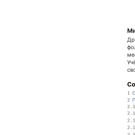
Ми
Др
фо
ме
Уч
св
С
О
1
П
2
2.
2.
2.
2.
2.