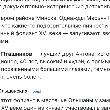
л документально-исторические детектив
старом районе Минска. Однажды Марьян
, что какие-то подозрительные личност
енный фолиант XVI века — запугивают, зв
ами.
н Пташников
— лучший друг Антона, исто
ионер, 40 лет, высокий и худой, с прям
о посаженными большими глазами, темно
н, очень болен.
 Ольшанских
[
ред.
]
этот фолиант в местечке Ольшаны у зам
 XV веке один из князей участвовал в за