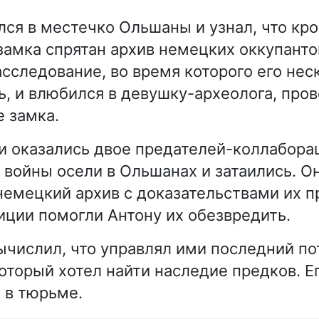
лся в местечко Ольшаны и узнал, что кр
замка спрятан архив немецких оккупанто
сследование, во время которого его нес
ь, и влюбился в девушку-археолога, пр
е замка.
 оказались двое предателей-коллабора
 войны осели в Ольшанах и затаились. Он
немецкий архив с доказательствами их п
иции помогли Антону их обезвредить.
ычислил, что управлял ими последний по
оторый хотел найти наследие предков. Ег
я в тюрьме.