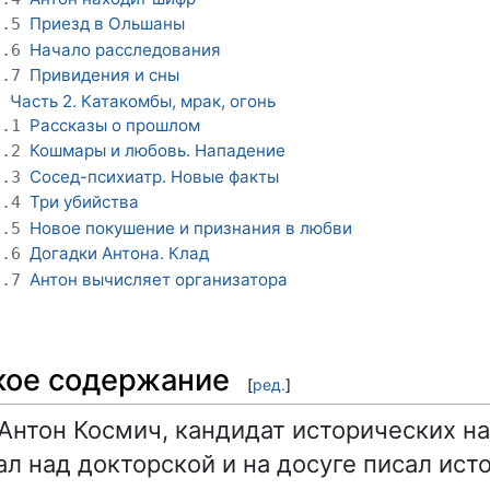
Приезд в Ольшаны
1.5
Начало расследования
1.6
Привидения и сны
1.7
Часть 2. Катакомбы, мрак, огонь
2
Рассказы о прошлом
2.1
Кошмары и любовь. Нападение
2.2
Сосед-психиатр. Новые факты
2.3
Три убийства
2.4
Новое покушение и признания в любви
2.5
Догадки Антона. Клад
2.6
Антон вычисляет организатора
2.7
кое содержание
[
ред.
]
 Антон Космич, кандидат исторических на
ал над докторской и на досуге писал ист