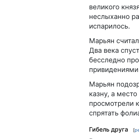
великого княз
неслыханно раз
испарилось.
Марьян считал
Два века спус
бесследно про
привидениями
Марьян подозр
казну, а мест
просмотрели к
спрятать фолиа
Гибель друга
[
р