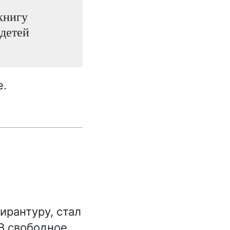
книгу
 детей
е.
ирантуру, стал
 В свободное