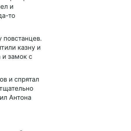
ел и
да-то
у повстанцев.
итили казну и
 и замок с
ов и спрятал
 тщательно
ил Антона