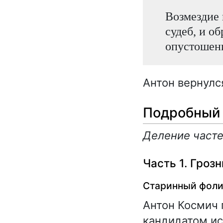
Возмездие 
судеб, и о
опустошени
Антон вернулс
Подробный 
Деление часте
Часть 1. Гроз
Старинный фоли
Антон Космич 
кандидатом ис