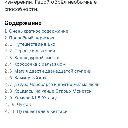
измерении. Герой обрёл необычные
способности.
Содержание
Очень краткое содержание
1
Подробный пересказ
2
Путешествие в Ехо
2.1
Первые испытания
2.2
Запах дурной смерти
2.3
Коробочка с бальзамом
2.4
Магия двести двенадцатой ступени
2.5
Замкнутый круг
2.6
Джуба Чебобарго и другие милые люди
2.7
Кошмары на улице Старых Монеток
2.8
Камера № 5-Хох-Ау
2.9
Чужак
2.10
Путешествие в Кеттари
2.11