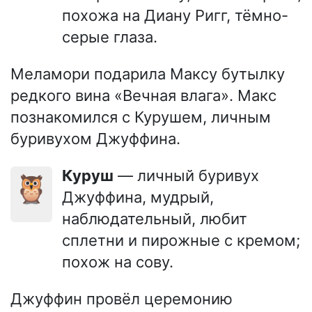
похожа на Диану Ригг, тёмно-
серые глаза.
Меламори подарила Максу бутылку
редкого вина «Вечная влага». Макс
познакомился с Курушем, личным
буривухом Джуффина.
Куруш
— личный буривух
🦉
Джуффина, мудрый,
наблюдательный, любит
сплетни и пирожные с кремом;
похож на сову.
Джуффин провёл церемонию