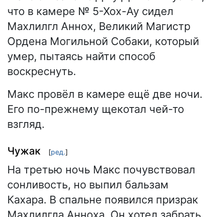
что в камере № 5-Хох-Ау сидел
Махлилгл Аннох, Великий Магистр
Ордена Могильной Собаки, который
умер, пытаясь найти способ
воскреснуть.
Макс провёл в камере ещё две ночи.
Его по-прежнему щекотал чей-то
взгляд.
Чужак
[
ред.
]
На третью ночь Макс почувствовал
сонливость, но выпил бальзам
Кахара. В спальне появился призрак
Махлилгла Анноха. Он хотел забрать