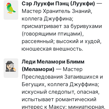
сэр Луукфи Пэнц (Луукфи)
—
🦜
Мастер Хранитель Знаний,
коллега Джуффина;
присматривает за буривухами
(говорящими птицами),
рассеянный; высокий и худой,
юношеская внешность.
леди Меламори Блимм
🕵🏻‍♀️
(Меламори)
— Мастер
Преследования Затаившихся и
Бегущих, коллега Джуффина;
искусный следопыт, опасная,
испытывает романтический
интерес к Максу; миниатюрная,