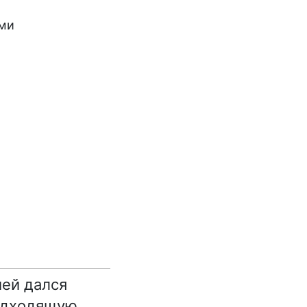
ами
ией дался
подходящую