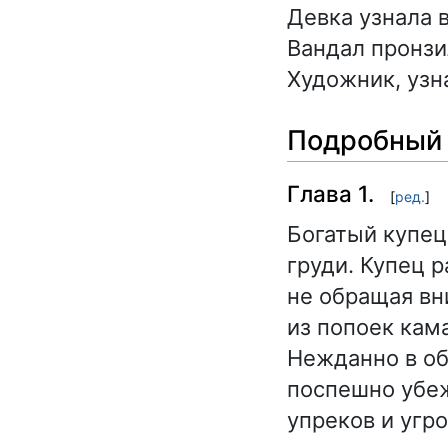
Девка узнала 
Вандал пронзи
Художник, узн
Подробный 
Глава 1.
[
ред.
]
Богатый купец
груди. Купец р
не обращая вн
из попоек кам
Нежданно в об
поспешно убеж
упреков и угр