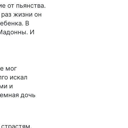
е от пьянства.
 раз жизни он
ребенка. В
 Мадонны. И
е мог
лго искал
ми и
иемная дочь
 страстям.