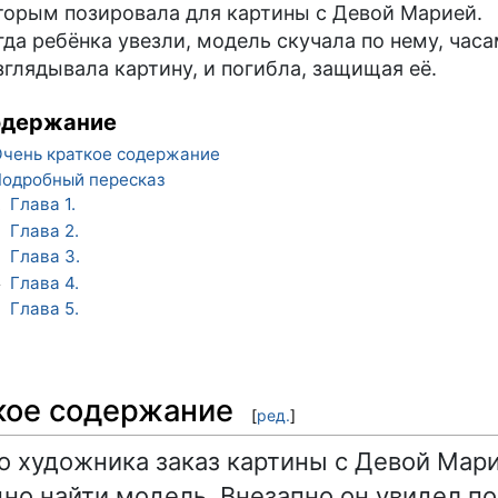
торым позировала для картины с Девой Марией.
гда ребёнка увезли, модель скучала по нему, час
зглядывала картину, и погибла, защищая её.
одержание
чень краткое содержание
одробный пересказ
Глава 1.
1
Глава 2.
2
Глава 3.
3
Глава 4.
4
Глава 5.
5
кое содержание
[
ред.
]
о художника заказ картины с Девой Мар
но найти модель. Внезапно он увидел 