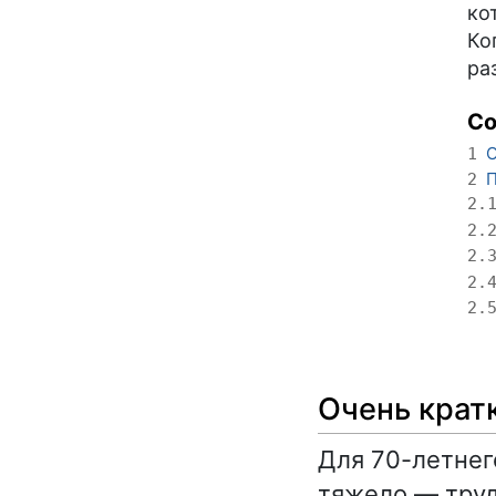
ко
Ко
ра
С
О
1
П
2
2.
2.
2.
2.
2.
Очень крат
Для 70-летнег
тяжело — труд