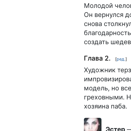
Молодой челов
Он вернулся д
снова столкнул
благодарность
создать шедев
Глава 2.
[
ред.
]
Художник терз
импровизирова
модель, но вс
греховными. Н
хозяина паба.
Эстер
—