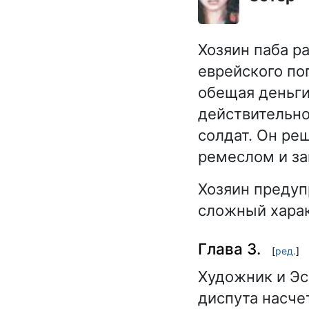
Хозяин паба р
еврейского по
обещая деньги
действительно
солдат. Он ре
ремеслом и за
Хозяин предуп
сложный харак
Глава 3.
[
ред.
]
Художник и Эс
диспута насче