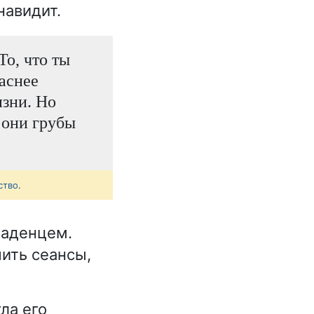
навидит.
То, что ты
аснее
изни. Но
 они грубы
ство
.
ладенцем.
чить сеансы,
ла его