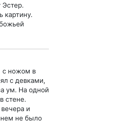
 Эстер.
 картину.
 божьей
 с ножом в
лял с девками,
а ум. На одной
в стене.
 вечера и
 нем не было