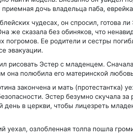
 приемная дочь владельца паба, еврейка
блейских чудесах, он спросил, готова ли
Она же сказала без обиняков, что ненави
их погромов. Ее родители и сестры погиб
се эвакуации.
л рисовать Эстер с младенцем. Сначала
том она полюбила его материнской любов
ртина закончена и мать (протестантка) уе
безопасности. Эстер безумно скучала за
 день в церкви, чтобы лицезреть младе
й уехал, озлобленная толпа пошла громи