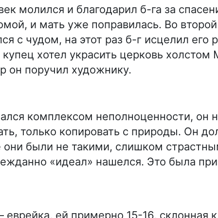
ек молился и благодарил б-га за спасени
омой, и мать уже поправилась. Во второй
ся с чудом, на этот раз б-г исцелил его 
 купец хотел украсить церковь холстом
р он поручил художнику.
ался комплексом неполноценности, он н
ть, только копировать с природы. Он до
е они были не такими, слишком страстны
ежданно «идеал» нашелся. Это была пр
 еврейка, ей примерно 15-16, склонная к