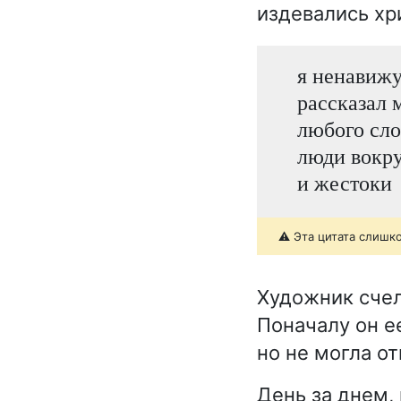
издевались хри
я ненавижу 
рассказал 
любого сло
люди вокру
и жестоки
⚠️ Эта цитата слишк
Художник счел
Поначалу он е
но не могла о
День за днем,