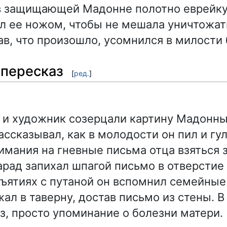
в защищающей Мадонне полотно еврейку
л ее ножом, чтобы не мешала уничтожать
ав, что произошло, усомнился в милости
пересказ
[
ред.
]
 и художник созерцали картину Мадонны
ассказывал, как в молодости он пил и гу
имания на гневные письма отца взяться з
арад запихал шпагой письмо в отверстие 
ъятиях с путаной он вспомнил семейные
ал в таверну, достав письмо из стены. В
оз, просто упоминание о болезни матери.