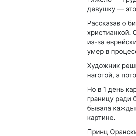
девушку — это
Рассказав о би
христианкой. 
из-за еврейск
умер в процес
Художник реши
наготой, а по
Но в 1 день ка
границу ради 
бывала каждый
картине.
Принц Орански