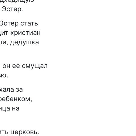
 Эстер.
 Эстер стать
дит христиан
ли, дедушка
 он ее смущал
ью.
хала за
 ребенком,
нца на
ть церковь.