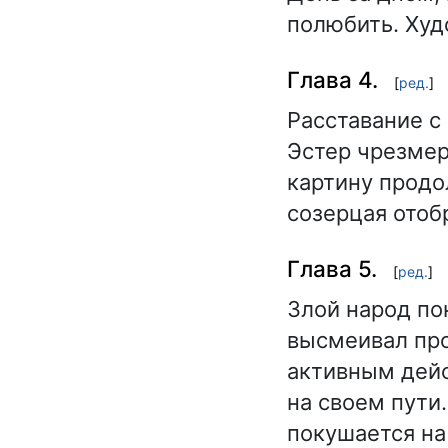
полюбить. Худ
Глава 4.
[
ред.
]
Расставание с
Эстер чрезмер
картину продо
созерцая отоб
Глава 5.
[
ред.
]
Злой народ по
высмеивал про
активным дейс
на своем пути.
покушается на