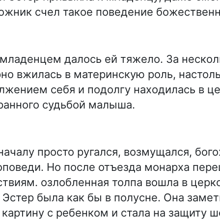
ожник счел такое поведение божествен
 младенцем далось ей тяжело. За нескол
но вжилась в материнскую роль, настоль
лжением себя и подолгу находилась в це
ранного судьбой малыша.
началу просто ругался, возмущался, бого
поведи. Но после отъезда монарха пере
твиям. озлобленная толпа вошла в церко
 Эстер была как бы в полусне. Она замет
 картину с ребенком и стала на защиту ш