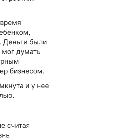
 время
ребенком,
. Деньги были
 мог думать
дарным
ер бизнесом.
мкнута и у нее
лью.
не считая
знь