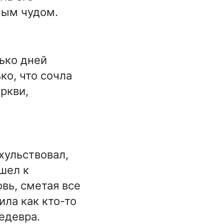
ным чудом.
ько дней
ко, что сочла
ркви,
хульствовал,
шел к
вь, сметая все
ила как кто-то
едевра.