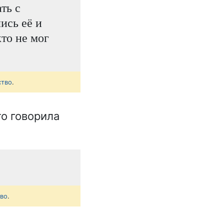
ть с
ись её и
кто не мог
ство
.
то говорила
тво
.