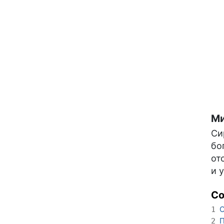
Ми
Си
бо
от
и 
С
О
1
П
2