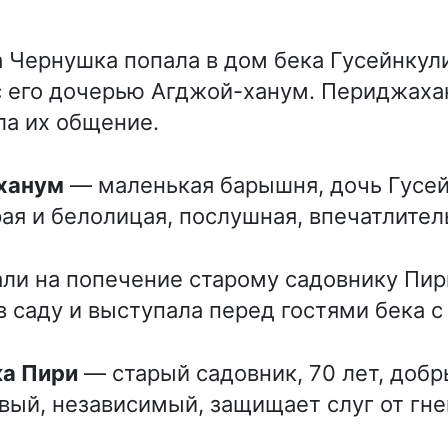
а Чернушка попала в дом бека Гусейнкули
 его дочерью Агджой-ханум. Периджаха
ла их общение.
-ханум
— маленькая барышня, дочь Гусей
ая и белолицая, послушная, впечатлител
ли на попечение старому садовнику Пир
в саду и выступала перед гостями бека с
ка Пири
— старый садовник, 70 лет, добр
вый, независимый, защищает слуг от гне