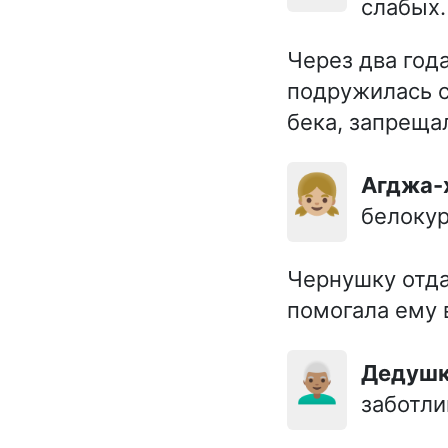
слабых.
Через два год
подружилась с
бека, запреща
👧🏼
Агджа
белокур
Чернушку отда
помогала ему 
👨🏽‍🦳
Дедуш
заботли