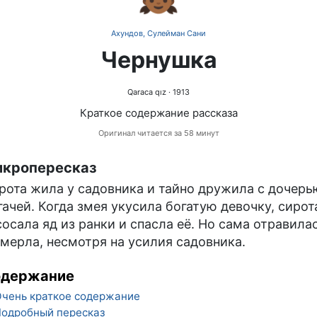
Ахундов, Сулейман Сани
Чернушка
Qaraca qız
· 1913
Краткое содержание рассказа
Оригинал читается за 58 минут
кропересказ
рота жила у садовника и тайно дружила с дочерь
гачей. Когда змея укусила богатую девочку, сирот
сосала яд из ранки и спасла её. Но сама отравила
умерла, несмотря на усилия садовника.
одержание
чень краткое содержание
одробный пересказ