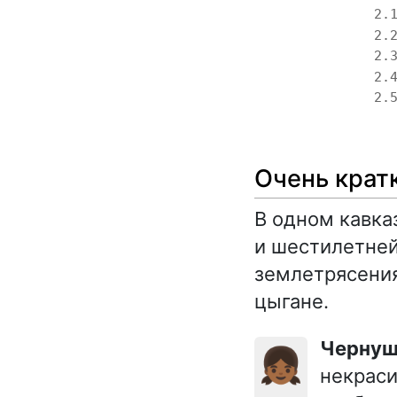
2.
2.
2.
2.
2.
Очень крат
В одном кавка
и шестилетней
землетрясения
цыгане.
Чернуш
👧🏾
некраси