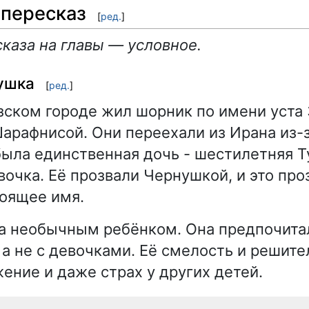
пересказ
[
ред.
]
каза на главы — условное.
ушка
[
ред.
]
зском городе жил шорник по имени уста 
арафнисой. Они переехали из Ирана из-
была единственная дочь - шестилетняя Ту
вочка. Её прозвали Чернушкой, и это пр
оящее имя.
 необычным ребёнком. Она предпочитал
а не с девочками. Её смелость и решите
ение и даже страх у других детей.