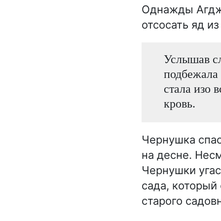
Однажды Агджу
отсосать яд из
Услышав с
подбежала 
стала изо 
кровь.
Чернушка спас
на десне. Нес
Чернушки угас
сада, который
старого садовн