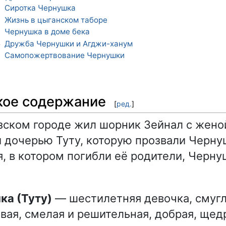
Сиротка Чернушка
1
Жизнь в цыганском таборе
2
Чернушка в доме бека
3
Дружба Чернушки и Агджи-ханум
4
Самопожертвование Чернушки
5
кое содержание
[
ред.
]
зском городе жил шорник Зейнал с жен
 дочерью Туту, которую прозвали Черну
, в котором погибли её родители, Черн
ка (Туту)
— шестилетняя девочка, смугл
вая, смелая и решительная, добрая, щед