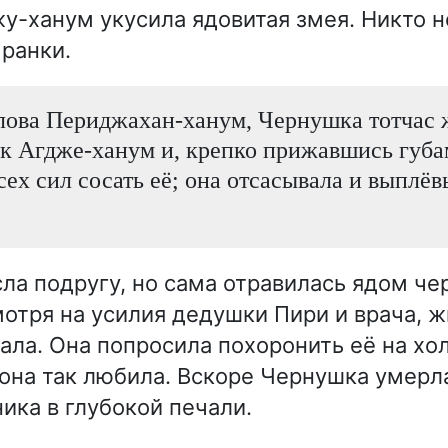
-ханум укусила ядовитая змея. Никто н
 ранки.
лова Периджахан-ханум, Чернушка тотчас 
к Агдже-ханум и, крепко прижавшись губам
всех сил сосать её; она отсасывала и выплё
ла подругу, но сама отравилась ядом че
мотря на усилия дедушки Пири и врача, 
ала. Она попросила похоронить её на хо
 она так любила. Вскоре Чернушка умерла
ика в глубокой печали.