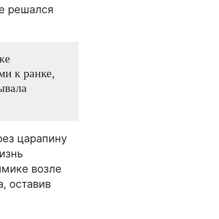
е решался
же
и к ранке,
вывала
рез царапину
жизнь
лмике возле
, оставив