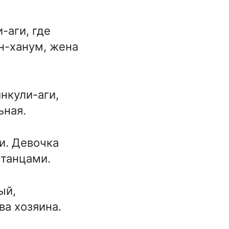
-аги, где
н-ханум, жена
нкули-аги,
ьная.
и. Девочка
 танцами.
ый,
ва хозяина.