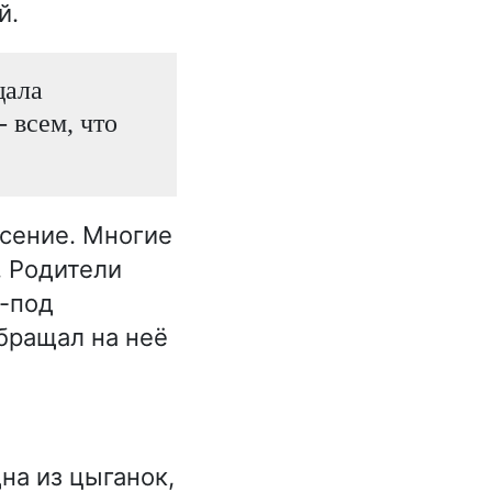
й.
щала
 всем, что
сение. Многие
. Родители
з-под
обращал на неё
на из цыганок,