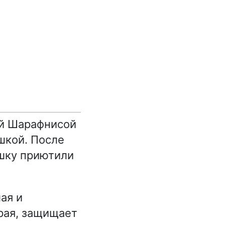
ой Шарафнисой
шкой. После
ушку приютили
ая и
рая, защищает