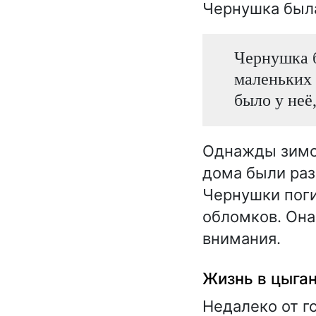
Чернушка была
Чернушка б
маленьких 
было у неё
Однажды зимой
дома были раз
Чернушки поги
обломков. Она
внимания.
Жизнь в цыга
Недалеко от г