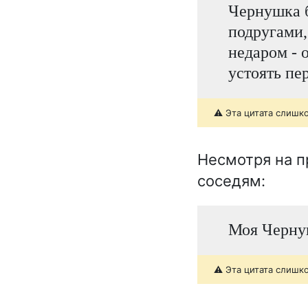
Чернушка б
подругами,
недаром - 
устоять пе
⚠️ Эта цитата слишк
Несмотря на п
соседям:
Моя Чернушк
⚠️ Эта цитата слишк