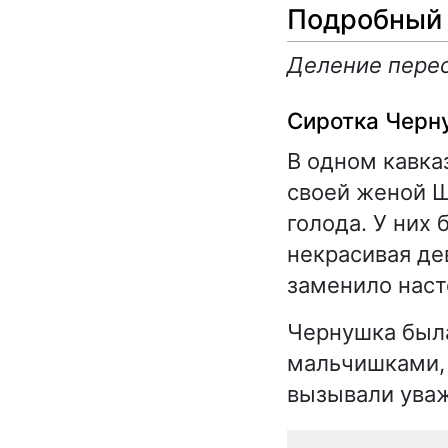
Подробный 
Деление перес
Сиротка Черн
В одном кавка
своей женой Ш
голода. У них 
некрасивая де
заменило наст
Чернушка была
мальчишками, 
вызывали уваж