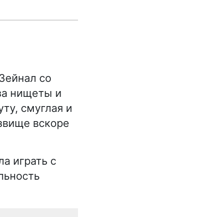
Зейнал со
за нищеты и
ту, смуглая и
озвище вскоре
а играть с
льность