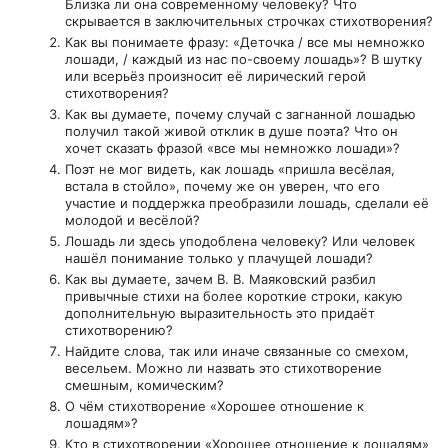
Близка ли она современному человеку? Что
скрывается в заключительных строчках стихотворения?
Как вы понимаете фразу: «Деточка / все мы немножко
лошади, / каждый из нас по-своему лошадь»? В шутку
или всерьёз произносит её лирический герой
стихотворения?
Как вы думаете, почему случай с загнанной лошадью
получил такой живой отклик в душе поэта? Что он
хочет сказать фразой «все мы немножко лошади»?
Поэт не мог видеть, как лошадь «пришла весёлая,
встала в стойло», почему же он уверен, что его
участие и поддержка преобразили лошадь, сделали её
молодой и весёлой?
Лошадь ли здесь уподоблена человеку? Или человек
нашёл понимание только у плачущей лошади?
Как вы думаете, зачем В. В. Маяковский разбил
привычные стихи на более короткие строки, какую
дополнительную выразительность это придаёт
стихотворению?
Найдите слова, так или иначе связанные со смехом,
весельем. Можно ли назвать это стихотворение
смешным, комическим?
О чём стихотворение «Хорошее отношение к
лошадям»?
Кто в стихотворении «Хорошее отношение к лошадям»