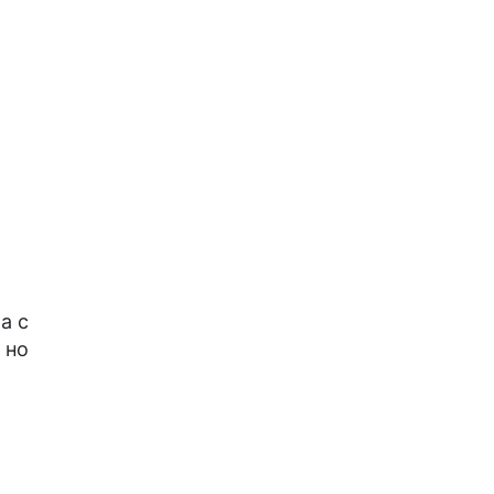
а с
 но