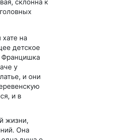
вая, склонна к
 головных
 хате на
щее детское
, Францишка
аче у
латье, и они
деревенскую
ся, и в
й жизни,
ний. Она
 одна душа о