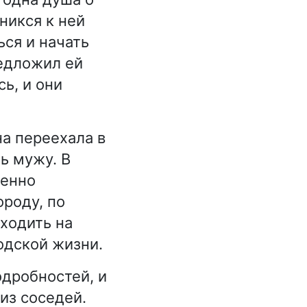
никся к ней
ся и начать
редложил ей
ь, и они
а переехала в
ь мужу. В
пенно
ороду, по
ходить на
одской жизни.
одробностей, и
из соседей.