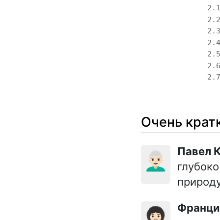
2.
2.
2.
2.
2.
2.
2.
Очень крат
Павел
👨🏻‍🦳
глубоко
природу
Франц
👩🏻‍🦱