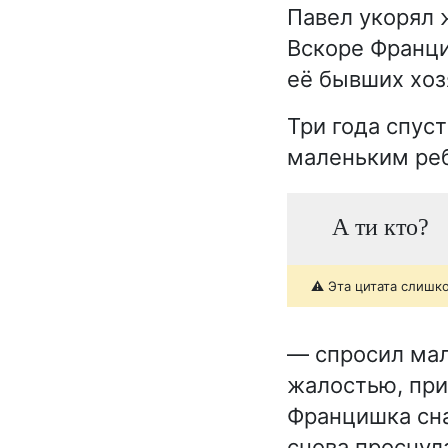
Павел укорял 
Вскоре Франци
её бывших хоз
Три года спус
маленьким реб
А ти кто?
⚠️ Эта цитата слишк
— спросил мал
жалостью, при
Францишка сна
снова проснул