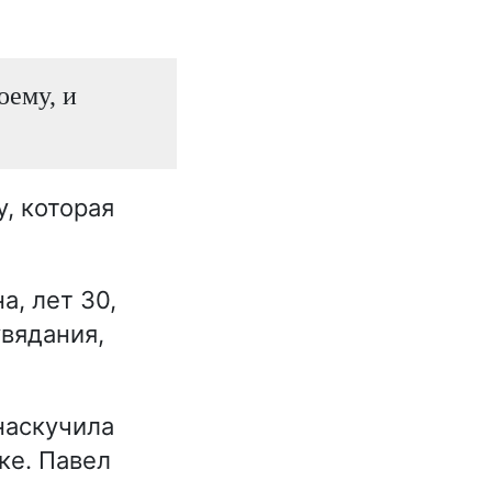
оему, и
, которая
, лет 30,
увядания,
 наскучила
ке. Павел