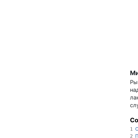
Ми
Ры
на
ла
сл
С
О
1
П
2