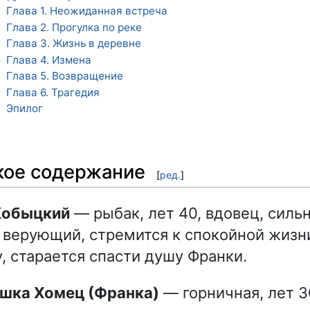
Глава 1. Неожиданная встреча
1
Глава 2. Прогулка по реке
2
Глава 3. Жизнь в деревне
3
Глава 4. Измена
4
Глава 5. Возвращение
5
Глава 6. Трагедия
6
Эпилог
7
кое содержание
[
ред.
]
 Кобыцкий
— рыбак, лет 40, вдовец, силь
 верующий, стремится к спокойной жизн
, старается спасти душу Франки.
ишка Хомец (Франка)
— горничная, лет 30