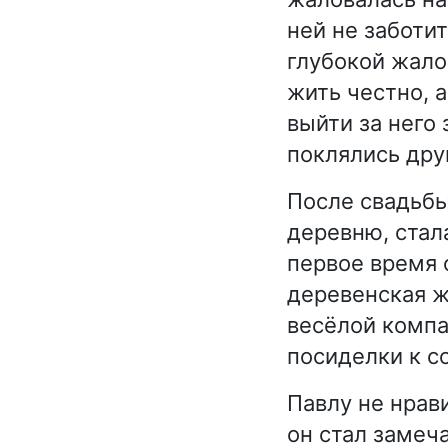
ней не заботит
глубокой жало
жить честно, а
выйти за него
поклялись друг
После свадьбы
деревню, стал
первое время 
деревенская жи
весёлой компа
посиделки к с
Павлу не нрав
он стал замеч