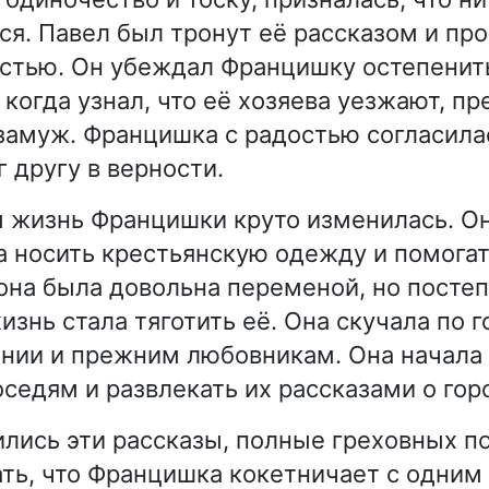
ся. Павел был тронут её рассказом и про
стью. Он убеждал Францишку остепенить
 когда узнал, что её хозяева уезжают, п
 замуж. Францишка с радостью согласилас
 другу в верности.
 жизнь Францишки круто изменилась. Он
а носить крестьянскую одежду и помогат
она была довольна переменой, но посте
знь стала тяготить её. Она скучала по г
нии и прежним любовникам. Она начала 
оседям и развлекать их рассказами о гор
ились эти рассказы, полные греховных п
ать, что Францишка кокетничает с одним 