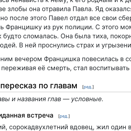
ве злобы она отравила Павла. Яд оказалс
но после этого Павел отдал все свои сб
ь Францишку из рук полиции. С этого мо
 будто сломалась. Она была тиха, покор
юдей. В ней проснулись страх и угрызени
ним вечером Францишка повесилась в с
 переживая её смерть, стал воспитывать 
пересказ по главам
[
ред.
]
авы и названия глав — условные.
иданная встреча
[
ред.
]
й, сорокадвухлетний вдовец, жил один в