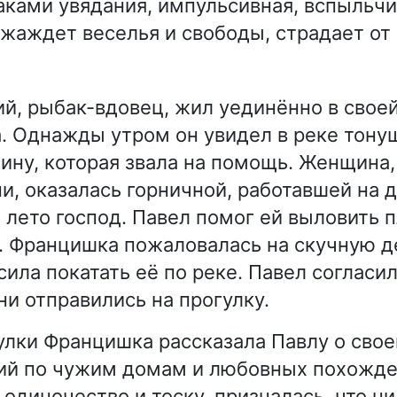
аками увядания, импульсивная, вспыльчи
 жаждет веселья и свободы, страдает от
й, рыбак-вдовец, жил уединённо в своей
. Однажды утром он увидел в реке тону
ину, которая звала на помощь. Женщина
и, оказалась горничной, работавшей на д
 лето господ. Павел помог ей выловить п
. Францишка пожаловалась на скучную 
ила покатать её по реке. Павел согласил
ни отправились на прогулку.
улки Францишка рассказала Павлу о свое
ий по чужим домам и любовных похожде
одиночество и тоску, призналась, что ни