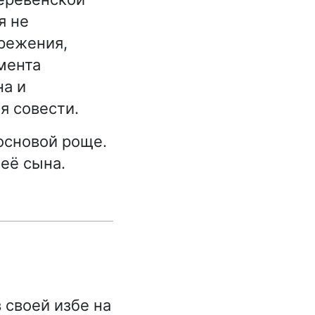
я не
ережения,
мента
на и
я совести.
основой роще.
её сына.
 своей избе на