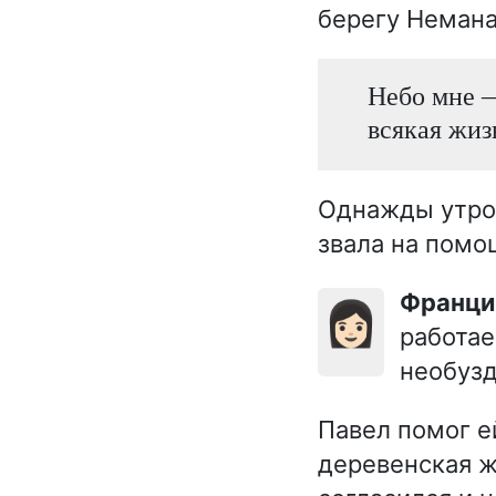
берегу Немана
Небо мне —
всякая жиз
Однажды утром
звала на помо
Франц
👩🏻
работае
необузд
Павел помог ей
деревенская ж