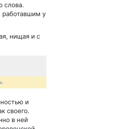
о слова.
, работавшим у
я, нищая и с
о
.
вностью и
к своего.
нно в ней
деревенской