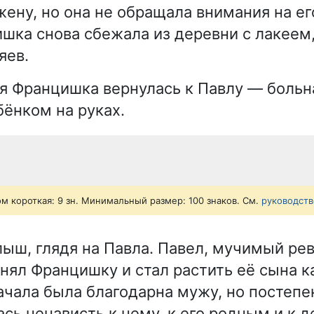
жену, но она не обращала внимания на ег
шка снова сбежала из деревни с лакеем
яев.
тя Францишка вернулась к Павлу — больна
ёнком на руках.
ом короткая: 9 зн. Минимальный размер: 100 знаков. См.
руководств
ыш, глядя на Павла. Павел, мучимый ре
нял Францишку и стал растить её сына ка
чала была благодарна мужу, но постепе
ась ненависть к нему, к его родным и к 