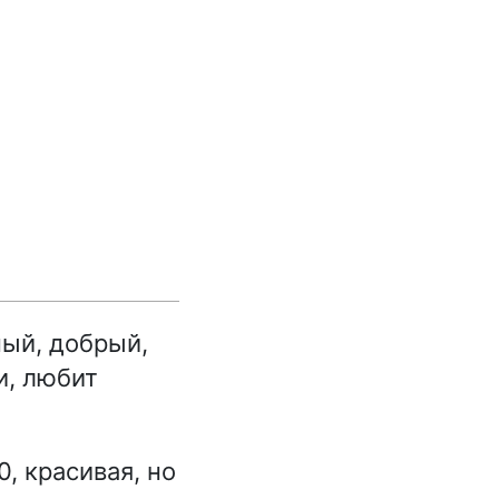
ный, добрый,
и, любит
, красивая, но