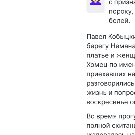
с призн
пороку,
болей.
Павел Кобыцки
берегу Немана
платье и женщ
Хомец по имен
приехавших на
разговорились
жизнь и попрос
воскресенье о
Во время прог
полной скитан
жаловалась на 