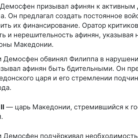
 Демосфен призывал афинян к активным
а. Он предлагал создать постоянное войс
ить их финансирование. Оратор критико
ь и нерешительность афинян, указывая 
роны Македонии.
и Демосфен обвинял Филиппа в нарушен
изывал афинян быть бдительными. Он пр
едонского царя и его стремлении подчин
ода.
II
— царь Македонии, стремившийся к го
.
чи Демосфен подчёркивал необходимость