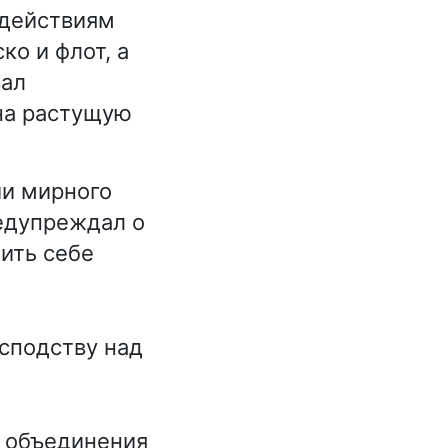
 действиям
ко и флот, а
вал
на растущую
ии мирного
едупреждал о
ить себе
сподству над
 объединения