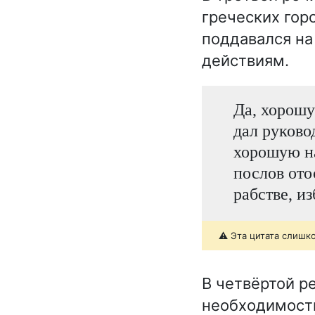
греческих горо
поддавался на
действиям.
Да, хорошу
дал руково
хорошую на
послов отос
рабстве, и
⚠️ Эта цитата слишк
В четвёртой р
необходимости