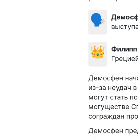
🗣️
Демос
выступа
👑
Филипп 
Грецией
Демосфен нача
из-за неудач 
могут стать п
могуществе Сп
сограждан про
Демосфен пред