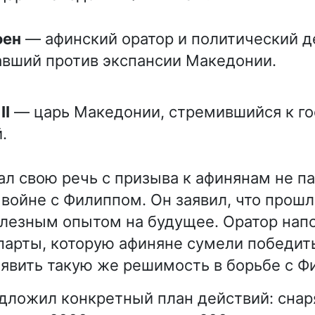
фен
— афинский оратор и политический д
вший против экспансии Македонии.
II
— царь Македонии, стремившийся к го
.
л свою речь с призыва к афинянам не п
в войне с Филиппом. Он заявил, что прош
олезным опытом на будущее. Оратор нап
арты, которую афиняне сумели победить
явить такую же решимость в борьбе с Ф
ложил конкретный план действий: снар