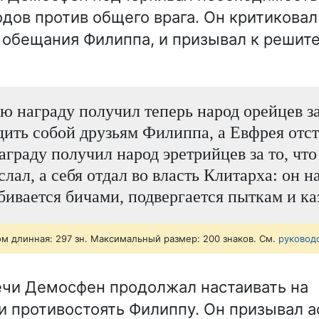
дов против общего врага. Он критиковал 
 обещания Филиппа, и призывал к реши
ю награду получил теперь народ орейцев за
дить собой друзьям Филиппа, а Евфрея отст
граду получил народ эретрийцев за то, чт
лал, а себя отдал во власть Клитарха: он н
збивается бичами, подвергается пыткам и ка
ом длинная: 297 зн. Максимальный размер: 200 знаков. См.
руковод
ечи Демосфен продолжал настаивать на
 противостоять Филиппу. Он призывал а