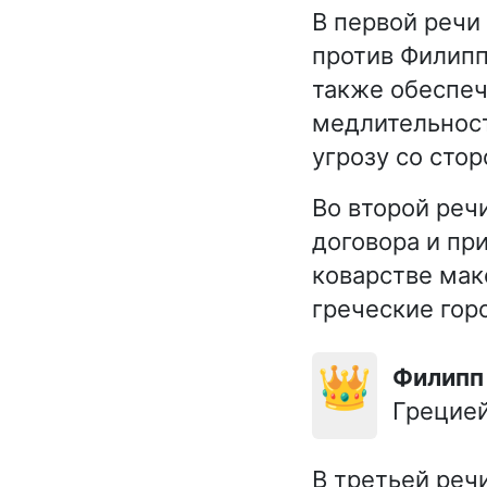
В первой речи
против Филипп
также обеспеч
медлительност
угрозу со сто
Во второй реч
договора и пр
коварстве мак
греческие гор
👑
Филипп 
Грецией
В третьей ре