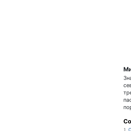
Ми
Зн
се
тр
па
по
С
О
1