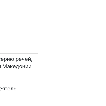
серию речей,
я Македонии
еятель,