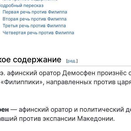
одробный пересказ
Первая речь против Филиппа
1
Вторая речь против Филиппа
2
Третья речь против Филиппа
3
Четвертая речь против Филиппа
4
кое содержание
[
ред.
]
. э. афинский оратор Демосфен произнёс 
 «Филиппики», направленных против цар
фен
— афинский оратор и политический д
вший против экспансии Македонии.