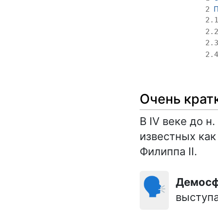
П
2
2.
2.
2.
2.
Очень крат
В IV веке до н
известных как
Филиппа II.
🗣️
Демос
выступа