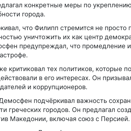
едлагал конкретные меры по укреплени
ности города.
кивал, что Филипп стремится не просто 
ностью уничтожить их как центр демокр
осфен предупреждал, что промедление и
тастрофе.
е критиковал тех политиков, которые по
действовали в его интересах. Он призыва
дателей и коррупционеров.
 Демосфен подчёркивал важность сохра
ти греческих городов. Он предлагал соз
ив Македонии, включая союз с Персией.