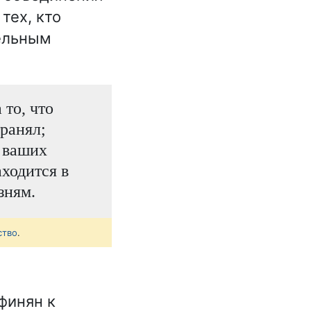
тех, кто
тельным
 то, что
ранял;
о ваших
аходится в
зням.
ство
.
финян к