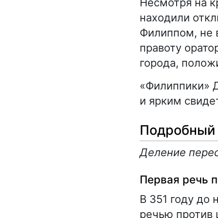
Несмотря на к
находили откл
Филиппом, не 
правоту орато
города, полож
«Филиппики» Д
и ярким свиде
Подробный 
Деление перес
Первая речь 
В 351 году до 
речью против 