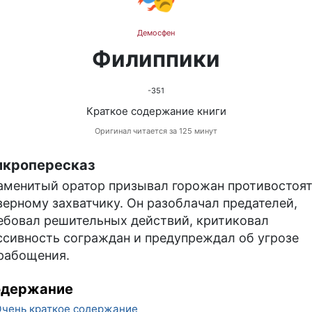
Демосфен
Филиппики
-351
Краткое содержание книги
Оригинал читается за 125 минут
кропересказ
аменитый оратор призывал горожан противостоя
верному захватчику. Он разоблачал предателей,
ебовал решительных действий, критиковал
ссивность сограждан и предупреждал об угрозе
рабощения.
одержание
чень краткое содержание