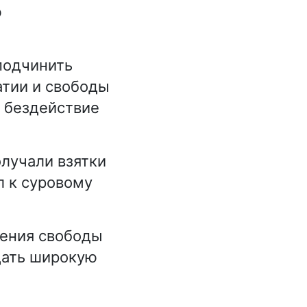
ю
подчинить
атии и свободы
 бездействие
лучали взятки
л к суровому
нения свободы
дать широкую