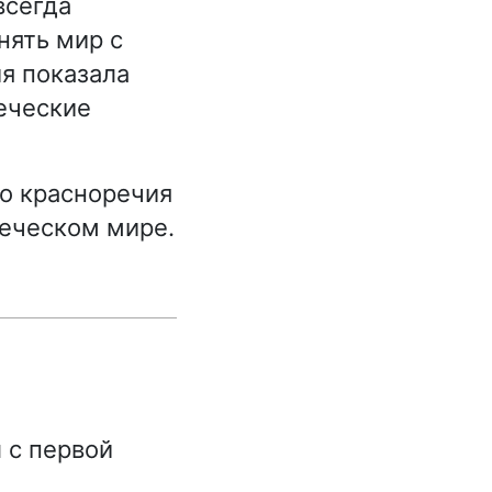
всегда
нять мир с
ия показала
реческие
о красноречия
реческом мире.
 с первой