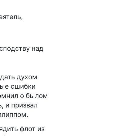
еятель,
сподству над
адать духом
лые ошибки
омнил о былом
, и призвал
илиппом.
ядить флот из