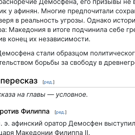
расноречие Демосфена, его призывы не 
ик у афинян. Многие предпочитали сохра
веря в реальность угрозы. Однако истор
ра: Македония в итоге подчинила себе г
ив конец их независимости.
емосфена стали образцом политическог
тельством борьбы за свободу в древнег
пересказ
[
ред.
]
каза на главы — условное.
против Филиппа
[
ред.
]
н. э. афинский оратор Демосфен выступил
царя Македонии Филиппа II.