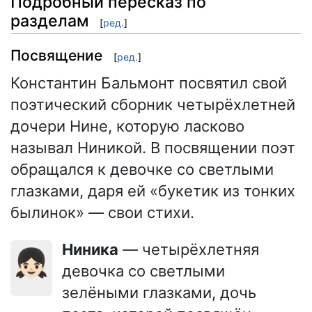
Подробный пересказ по
разделам
[
ред.
]
Посвящение
[
ред.
]
Константин Бальмонт посвятил свой
поэтический сборник четырёхлетней
дочери Нине, которую ласково
называл Ниникой. В посвящении поэт
обращался к девочке со светлыми
глазками, даря ей «букетик из тонких
былинок» — свои стихи.
Ниника
— четырёхлетняя
👧🏻
девочка со светлыми
зелёными глазками, дочь