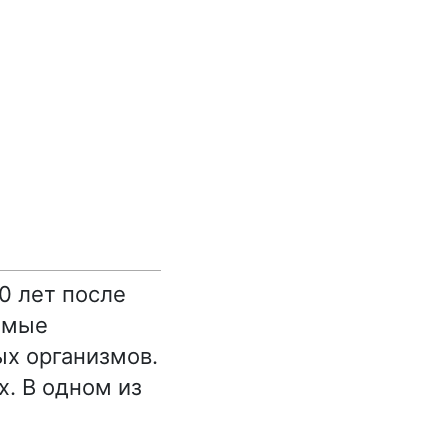
0 лет после
омые
ых организмов.
. В одном из