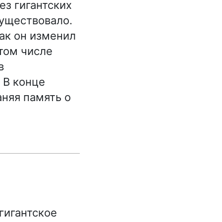
ез гигантских
существовало.
как он изменил
 том числе
в
 В конце
аняя память о
гигантское