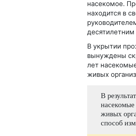
насекомое. Пр
находится в с
руководителем
десятилетним
В укрытии про
вынуждены скр
лет насекомые
живых организ
В результа
насекомые 
живых орга
способ изм