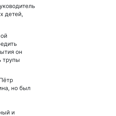
руководитель
х детей,
ной
бедить
рытия он
ь трупы
 Пётр
на, но был
ный и