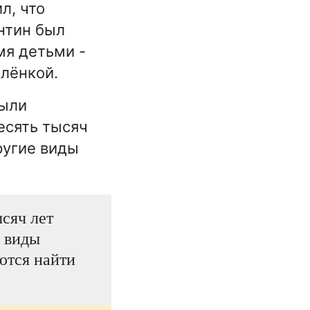
л, что
нтин был
мя детьми -
лёнкой.
были
есять тысяч
ругие виды
ысяч лет
е виды
ются найти