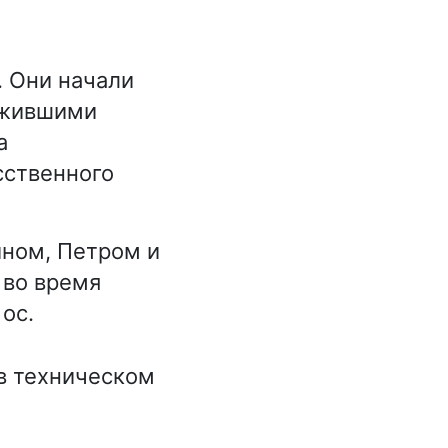
. Они начали
ыжившими
а
сственного
ином, Петром и
 во время
ос.
в техническом