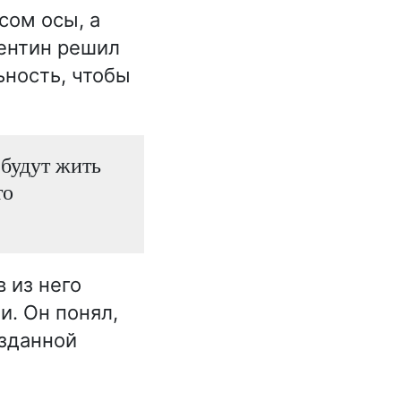
сом осы, а
лентин решил
ьность, чтобы
будут жить
то
 из него
и. Он понял,
озданной