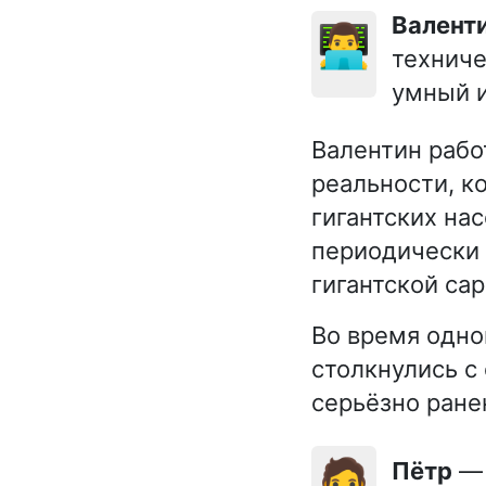
Валент
👨‍💻
техниче
умный 
Валентин рабо
реальности, к
гигантских на
периодически 
гигантской са
Во время одно
столкнулись с
серьёзно ране
🧔
Пётр
— 