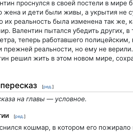
нтин проснулся в своей постели в мире б
о жена и дети были живы, а укрытия не 
то их реальность была изменена так же, 
ир. Валентин пытался убедить других, в
Петра, теперь работавшего полицейским, 
 прежней реальности, но ему не верили.
тин решил жить в этом новом мире, сохр
пересказ
[
ред.
]
каза на главы — условное.
тии
[
ред.
]
снился кошмар, в котором его пожирало 