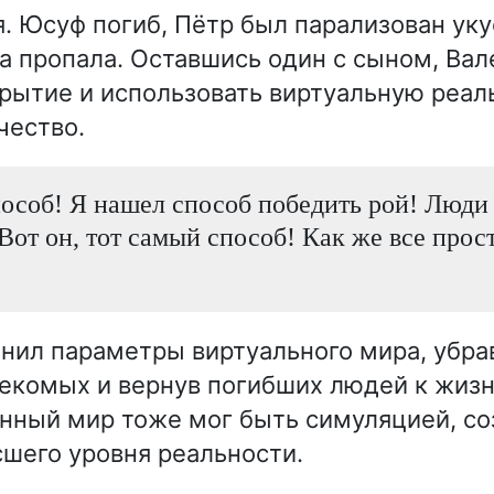
я. Юсуф погиб, Пётр был парализован уку
а пропала. Оставшись один с сыном, Ва
крытие и использовать виртуальную реал
чество.
особ! Я нашел способ победить рой! Люди 
 Вот он, тот самый способ! Как же все прос
нил параметры виртуального мира, убрав
секомых и вернув погибших людей к жизн
енный мир тоже мог быть симуляцией, с
шего уровня реальности.