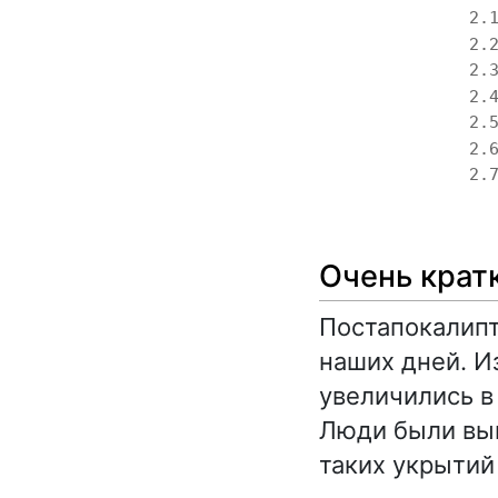
2.
2.
2.
2.
2.
2.
2.
Очень крат
Постапокалипт
наших дней. 
увеличились в
Люди были вын
таких укрытий