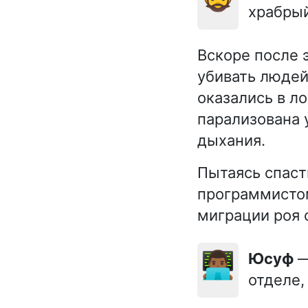
храбрый
Вскоре после 
убивать людей
оказались в л
парализована 
дыхания.
Пытаясь спаст
программисто
миграции роя с
👨🏾‍💻
Юсуф
—
отделе,