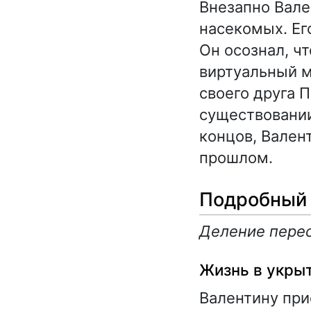
Внезапно Вале
насекомых. Ег
Он осознал, ч
виртуальный м
своего друга 
существовании
концов, Вален
прошлом.
Подробный 
Деление перес
Жизнь в укры
Валентину при