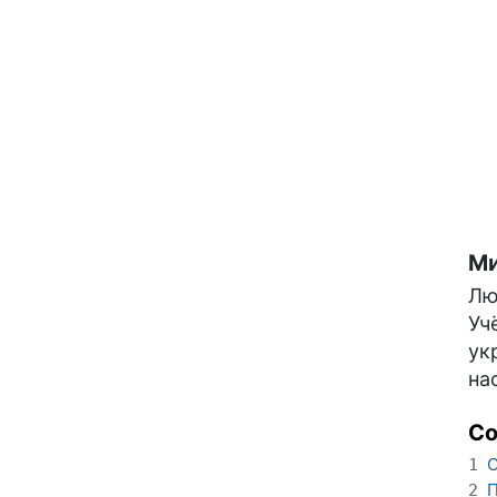
Ми
Лю
Уч
ук
на
С
О
1
П
2