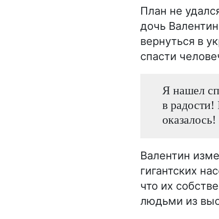
План не удалс
дочь Валентин
вернуться в у
спасти челове
Я нашел сп
в радости!
оказалось!
Валентин изме
гигантских на
что их собств
людьми из выс