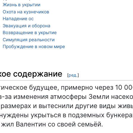
Жизнь в укрытии
1
Охота на кузнечиков
2
Нападение ос
3
Эвакуация и оборона
4
Возвращение в укрытие
5
Симуляция реальности
6
Пробуждение в новом мире
7
кое содержание
[
ред.
]
ическое будущее, примерно через 10 00
Из-за изменения атмосферы Земли насек
 размерах и вытеснили другие виды жив
уждены укрыться в подземных бункерах
 жил Валентин со своей семьёй.