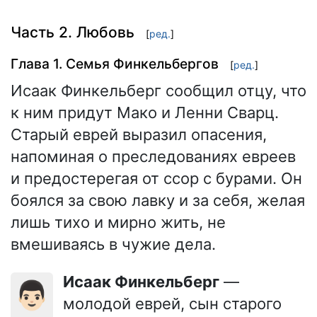
Часть 2. Любовь
[
ред.
]
Глава 1. Семья Финкельбергов
[
ред.
]
Исаак Финкельберг сообщил отцу, что
к ним придут Мако и Ленни Сварц.
Старый еврей выразил опасения,
напоминая о преследованиях евреев
и предостерегая от ссор с бурами. Он
боялся за свою лавку и за себя, желая
лишь тихо и мирно жить, не
вмешиваясь в чужие дела.
Исаак Финкельберг
—
👨🏻
молодой еврей, сын старого