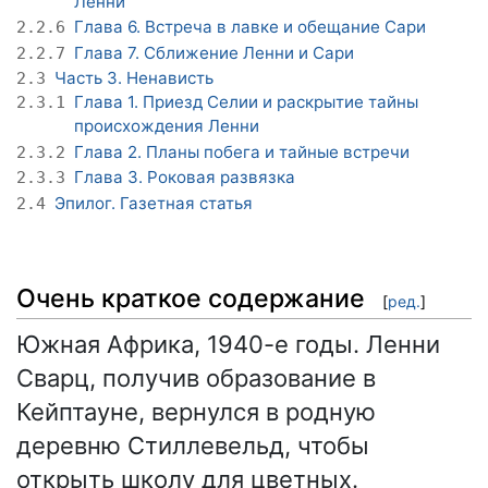
Ленни
Глава 6. Встреча в лавке и обещание Сари
2.2.6
Глава 7. Сближение Ленни и Сари
2.2.7
Часть 3. Ненависть
2.3
Глава 1. Приезд Селии и раскрытие тайны
2.3.1
происхождения Ленни
Глава 2. Планы побега и тайные встречи
2.3.2
Глава 3. Роковая развязка
2.3.3
Эпилог. Газетная статья
2.4
Очень краткое содержание
[
ред.
]
Южная Африка, 1940-е годы. Ленни
Сварц, получив образование в
Кейптауне, вернулся в родную
деревню Стиллевельд, чтобы
открыть школу для цветных.