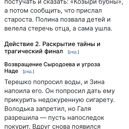
постучать и сказать: «Козыри бубны»,
а потом сообщить, что прислал
староста. Полина позвала детей и
велела стеречь отца, а сама ушла.
Действие 2. Раскрытие тайны и
трагический финал
[
ред.
]
Возвращение Сыродоева и угроза
Наде
[
ред.
]
Терешко попросил воды, и Зина
напоила его. Он попросил дать ему
прикурить недокуренную сигарету.
Володька запретил, но Галя
разрешила — пусть напоследок
покурит. Вдруг снова появился