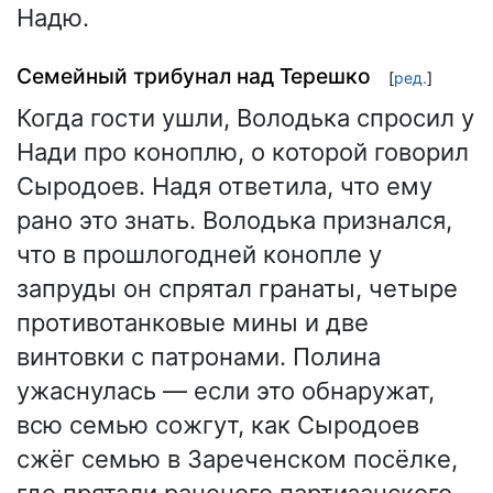
Надю.
Семейный трибунал над Терешко
[
ред.
]
Когда гости ушли, Володька спросил у
Нади про коноплю, о которой говорил
Сыродоев. Надя ответила, что ему
рано это знать. Володька признался,
что в прошлогодней конопле у
запруды он спрятал гранаты, четыре
противотанковые мины и две
винтовки с патронами. Полина
ужаснулась — если это обнаружат,
всю семью сожгут, как Сыродоев
сжёг семью в Зареченском посёлке,
где прятали раненого партизанского