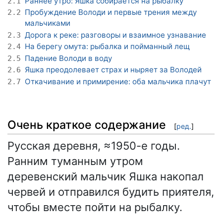
Раннее утро: Яшка собирается на рыбалку
2.1
Пробуждение Володи и первые трения между
2.2
мальчиками
Дорога к реке: разговоры и взаимное узнавание
2.3
На берегу омута: рыбалка и пойманный лещ
2.4
Падение Володи в воду
2.5
Яшка преодолевает страх и ныряет за Володей
2.6
Откачивание и примирение: оба мальчика плачут
2.7
Очень краткое содержание
[
ред.
]
Русская деревня, ≈1950-е годы.
Ранним туманным утром
деревенский мальчик Яшка накопал
червей и отправился будить приятеля,
чтобы вместе пойти на рыбалку.