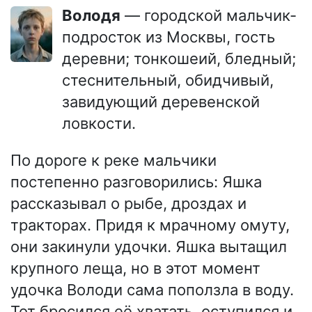
Володя
— городской мальчик-
подросток из Москвы, гость
деревни; тонкошеий, бледный;
стеснительный, обидчивый,
завидующий деревенской
ловкости.
По дороге к реке мальчики
постепенно разговорились: Яшка
рассказывал о рыбе, дроздах и
тракторах. Придя к мрачному омуту,
они закинули удочки. Яшка вытащил
крупного леща, но в этот момент
удочка Володи сама поползла в воду.
Тот бросился её хватать, оступился и