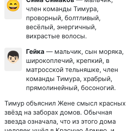
😄
член команды Тимура,
проворный, болтливый,
весёлый, энергичный,
вихрастые волосы.
Гейка
— мальчик, сын моряка,
👦🏻
широкоплечий, крепкий, в
матросской тельняшке, член
команды Тимура, храбрый,
прямолинейный, босоногий.
Тимур объяснил Жене смысл красных
звёзд на заборах домов. Обычная
звезда означала, что из этого дома
человек ушёл в Красную Армию, и