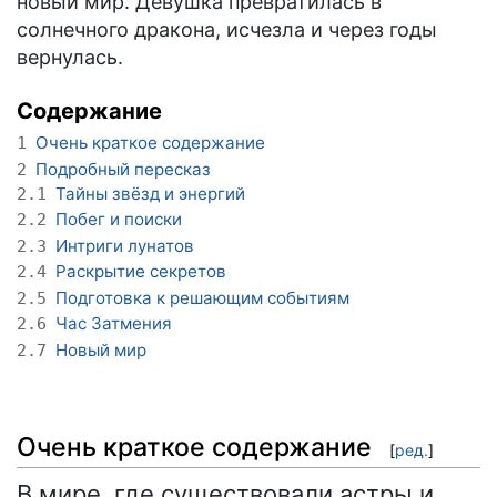
новый мир. Девушка превратилась в
солнечного дракона, исчезла и через годы
вернулась.
Содержание
Очень краткое содержание
1
Подробный пересказ
2
Тайны звёзд и энергий
2.1
Побег и поиски
2.2
Интриги лунатов
2.3
Раскрытие секретов
2.4
Подготовка к решающим событиям
2.5
Час Затмения
2.6
Новый мир
2.7
Очень краткое содержание
[
ред.
]
В мире, где существовали астры и