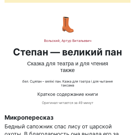
👢
Вольский, Артур Витальевич
Степан — великий пан
Сказка для театра и для чтения
также
бел.
Сцяпан – вялікі пан. Казка для тэатра і для чытання
таксама
Краткое содержание книги
Оригинал читается за 49 минут
Микропересказ
Бедный сапожник спас лису от царской
охоты. В благодарность она выдала его за