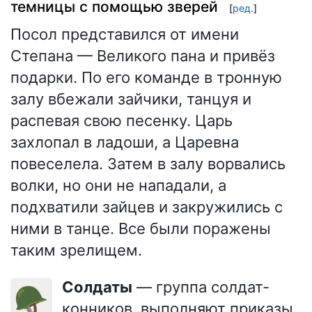
темницы с помощью зверей
[
ред.
]
Посол представился от имени
Степана — Великого пана и привёз
подарки. По его команде в тронную
залу вбежали зайчики, танцуя и
распевая свою песенку. Царь
захлопал в ладоши, а Царевна
повеселела. Затем в залу ворвались
волки, но они не нападали, а
подхватили зайцев и закружились с
ними в танце. Все были поражены
таким зрелищем.
Солдаты
— группа солдат-
🪖
конников, выполняют приказы