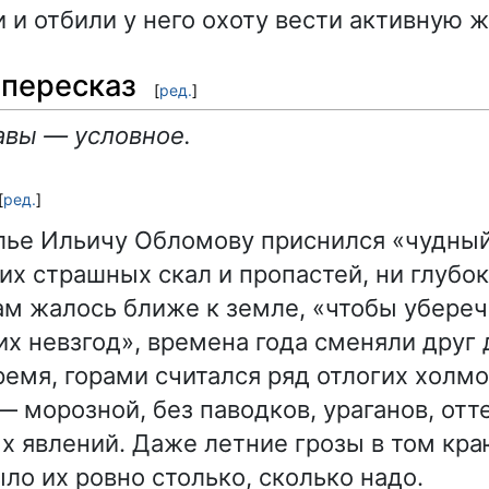
 и отбили у него охоту вести активную ж
пересказ
[
ред.
]
авы — условное.
[
ред.
]
ье Ильичу Обломову приснился «чудный 
их страшных скал и пропастей, ни глубо
ам жалось ближе к земле, «чтобы убере
их невзгод», времена года сменяли друг 
емя, горами считался ряд отлогих холмо
— морозной, без паводков, ураганов, отт
х явлений. Даже летние грозы в том кр
ло их ровно столько, сколько надо.