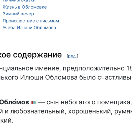
3
Жизнь в Обломовке
4
Зимний вечер
5
Происшествие с письмом
6
Учёба Илюши Обломова
7
кое содержание
[
ред.
]
нциальное имение, предположительно 18
нького Илюши Обломова было счастливы
 Обло́мов
— сын небогатого помещика, о
 и любознательный, хорошенький, румя
кий.