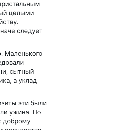
«пристальным
рый целыми
йству.
иначе следует
. Маленького
едовали
ни, сытный
ка, а уклад
зиты эти были
ли ужина. По
х доброму
и полцарства.