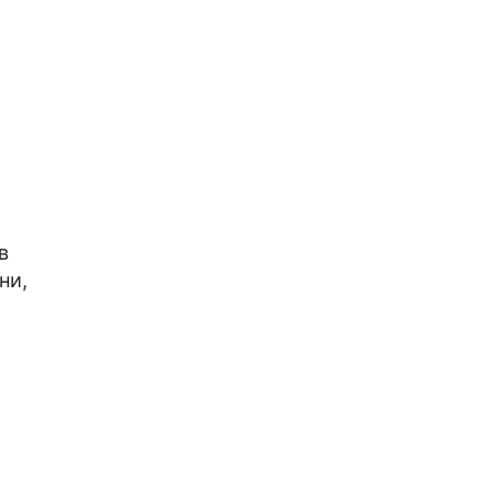
в
ни,