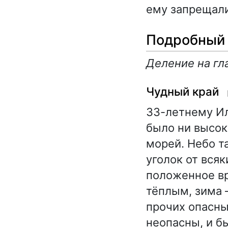
ему запрещали
Подробный 
Деление на гл
Чудный край
33-летнему Ил
было ни высок
морей. Небо т
уголок от всяк
положенное вр
тёплым, зима 
прочих опасны
неопасны, и бы