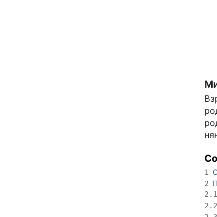
Ми
Вз
ро
ро
ня
С
О
1
П
2
2.
2.