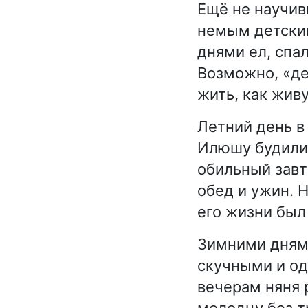
Ещё не научив
немым детским
днями ел, спал
Возможно, «дет
жить, как жив
Летний день в
Илюшу будили,
обильный завт
обед и ужин. 
его жизни бы
Зимними дням
скучными и од
вечерам няня 
молодцу без т