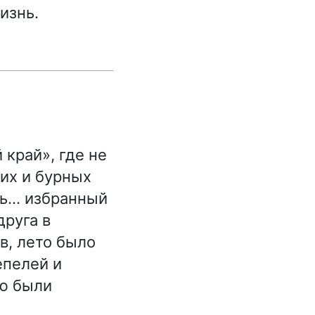
изнь.
край», где не
ких и бурных
чь… избранный
друга в
в, лето было
епелей и
аю были