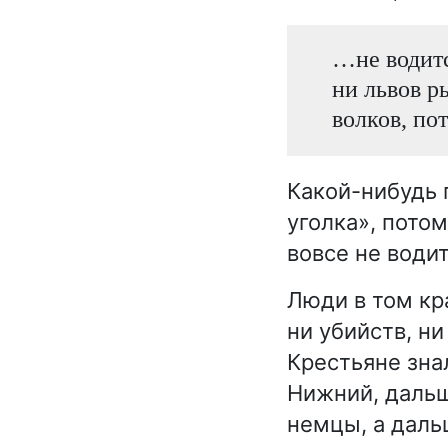
…не водитс
ни львов р
волков, пот
Какой-нибудь 
уголка», потом
вовсе не водит
Люди в том кр
ни убийств, ни
Крестьяне знал
Нижний, дальш
немцы, а даль