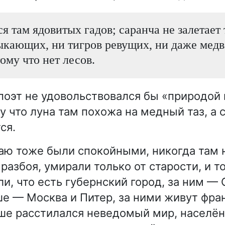
я там ядовитых гадов; саранча не залетает 
ыкающих, ни тигров ревущих, ни даже медв
ому что нет лесов.
поэт не удовольствовался бы «природой
у что луна там похожа на медный таз, а 
ся.
аю тоже были спокойными, никогда там 
 разбоя, умирали только от старости, и т
и, что есть губернский город, за ним — 
е — Москва и Питер, за ними живут фра
ше расстилался неведомый мир, населё