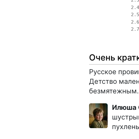
2.
2.
2.
2.
2.
Очень крат
Русское прови
Детство мале
безмятежным.
Илюша
шустрый
пухлень