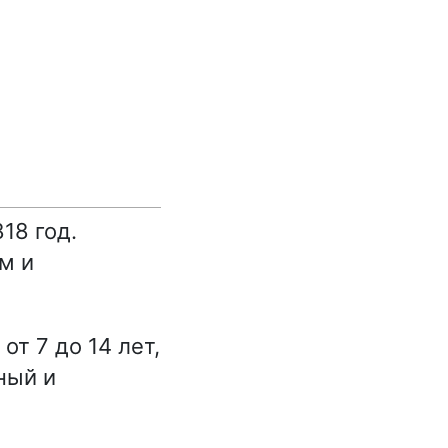
18 год.
м и
т 7 до 14 лет,
ный и