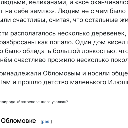
людьми, великанами, и «всё оканчивалос
т на себе землю». Людям не с чем было
ыли счастливы, считая, что остальные жи
сти располагалось несколько деревенек,
разбросаны как попало. Один дом висел 
до было обладать большой ловкостью, что
в нём счастливо прожило несколько поко
принадлежали Обломовым и носили обще
Там и прошло детство маленького Илюш
природа «благословенного уголка»?
в Обломовке
[
ред.
]