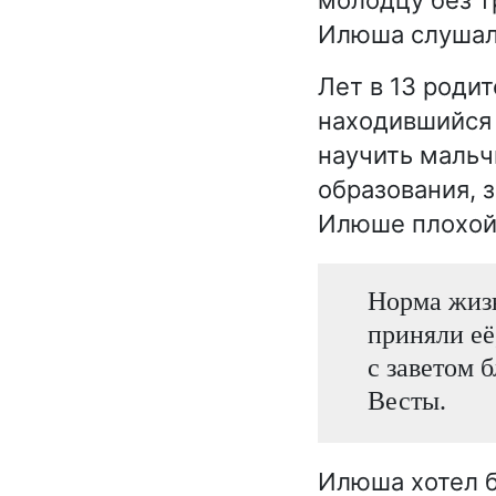
Илюша слушал 
Лет в 13 роди
находившийся 
научить мальч
образования, 
Илюше плохой 
Норма жизн
приняли её
с заветом 
Весты.
Илюша хотел б