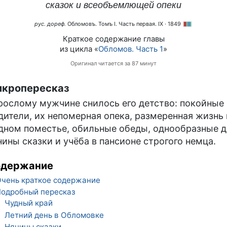
сказок и всеобъемлющей опеки
рус. дореф.
Обломовъ. Томъ I. Часть первая. IX
· 1849
Краткое содержание главы
из цикла «
Обломов. Часть 1
»
Оригинал читается за 87 минут
кропересказ
рослому мужчине снилось его детство: покойные
дители, их непомерная опека, размеренная жизнь 
дном поместье, обильные обеды, однообразные д
нины сказки и учёба в пансионе строгого немца.
одержание
чень краткое содержание
одробный пересказ
Чудный край
1
Летний день в Обломовке
2
Нянины сказки