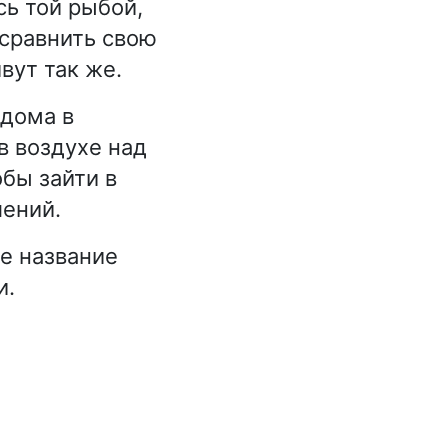
ь той рыбой,
 сравнить свою
вут так же.
 дома в
в воздухе над
бы зайти в
лений.
е название
и.