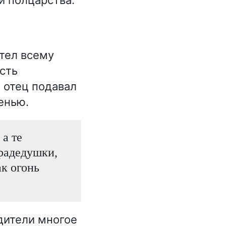
,
тел всему
сть
 отец подавал
енью.
а те
прадедушки,
ак огонь
одители многое