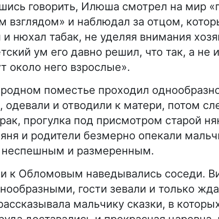
шись говорить, Илюша смотрел на мир 
 взглядом» и наблюдал за отцом, кото
 и нюхал табак, не уделяя внимания хозя
ский ум его давно решил, что так, а не 
ут около него взрослые».
 родном поместье проходил однообразно
 одевали и отводили к матери, потом сл
рак, прогулка под присмотром старой ня
Няня и родители безмерно опекали мальчи
л неспешным и размеренным.
и к Обломовым наведывались соседи. Ви
нообразными, гости зевали и только жда
рассказывала мальчику сказки, в которы
руда доставались и прекрасная царевна, 