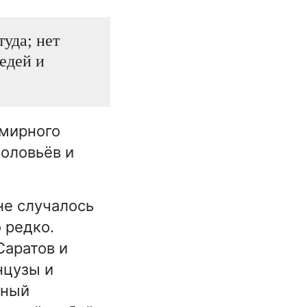
туда; нет
едей и
 мирного
соловьёв и
не случалось
о редко.
Саратов и
нцузы и
нный