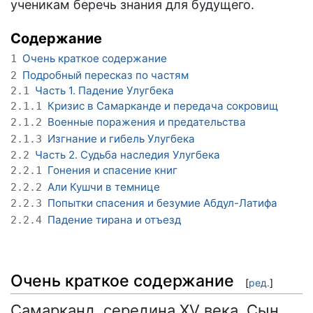
ученикам беречь знания для будущего.
Содержание
Очень краткое содержание
1
Подробный пересказ по частям
2
Часть 1. Падение Улугбека
2.1
Кризис в Самарканде и передача сокровищ
2.1.1
Военные поражения и предательства
2.1.2
Изгнание и гибель Улугбека
2.1.3
Часть 2. Судьба наследия Улугбека
2.2
Гонения и спасение книг
2.2.1
Али Кушчи в темнице
2.2.2
Попытки спасения и безумие Абдул-Латифа
2.2.3
Падение тирана и отъезд
2.2.4
Очень краткое содержание
[
ред.
]
Самарканд, середина XV века. Сын