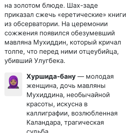
на золотом блюде. Шах-заде
приказал сжечь «еретические» книги
из обсерватории. На церемонии
сожжения появился обезумевший
мавляна Мухиддин, который кричал
толпе, что перед ними отцеубийца,
убивший Улугбека.
Хуршида-бану
— молодая
🧕🏽
женщина, дочь мавляны
Мухиддина, необычайной
красоты, искусна в
каллиграфии, возлюбленная
Каландара, трагическая
судьба.