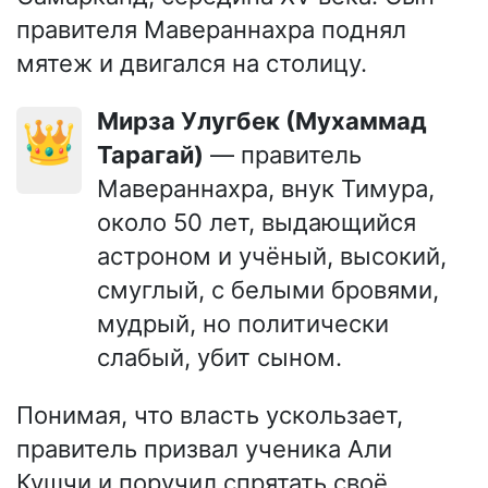
правителя Мавераннахра поднял
мятеж и двигался на столицу.
Мирза Улугбек (Мухаммад
👑
Тарагай)
— правитель
Мавераннахра, внук Тимура,
около 50 лет, выдающийся
астроном и учёный, высокий,
смуглый, с белыми бровями,
мудрый, но политически
слабый, убит сыном.
Понимая, что власть ускользает,
правитель призвал ученика Али
Кушчи и поручил спрятать своё