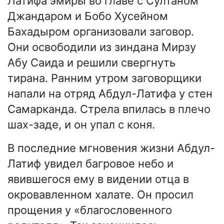
Латифа эмиры во главе с Султаном
Джандаром и Бобо Хусейном
Бахадыром организовали заговор.
Они освободили из зиндана Мирзу
Абу Саида и решили свергнуть
тирана. Ранним утром заговорщики
напали на отряд Абдул-Латифа у стен
Самарканда. Стрела впилась в плечо
шах-заде, и он упал с коня.
В последние мгновения жизни Абдул-
Латиф увидел багровое небо и
явившегося ему в видении отца в
окровавленном халате. Он просил
прощения у «благословенного