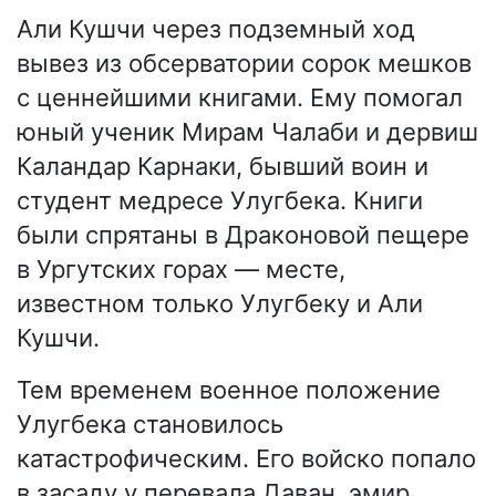
Али Кушчи через подземный ход
вывез из обсерватории сорок мешков
с ценнейшими книгами. Ему помогал
юный ученик Мирам Чалаби и дервиш
Каландар Карнаки, бывший воин и
студент медресе Улугбека. Книги
были спрятаны в Драконовой пещере
в Ургутских горах — месте,
известном только Улугбеку и Али
Кушчи.
Тем временем военное положение
Улугбека становилось
катастрофическим. Его войско попало
в засаду у перевала Даван, эмир