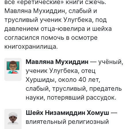
все «еретические» книги сжечь.
Мавляна Мухиддин, слабый и
трусливый ученик Улугбека, под
давлением отца-ювелира и шейха
согласился помочь в осмотре
книгохранилища.
Мавляна Мухиддин
— учёный,
👨🏽‍🏫
ученик Улугбека, отец
Хуршиды, около 40 лет,
слабый, трусливый, предатель
науки, потерявший рассудок.
Шейх Низамиддин Хомуш
—
👳🏿‍♂️
влиятельный религиозный