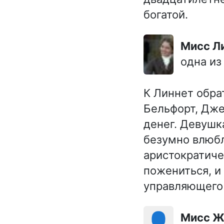
богатой.
мисс 
одна из
К Линнет обра
Бельфорт, Дже
денег. Девушк
безумно влюбл
аристократиче
пожениться, и
управляющего
👤
мисс 