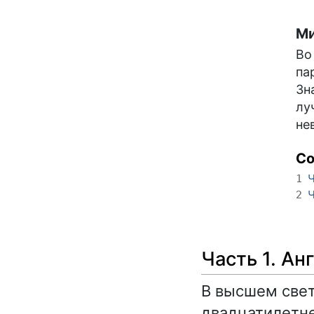
Ми
Во
па
Зн
лу
не
С
Ч
1
Ч
2
Часть 1. Ан
В высшем свет
двадцатилетне