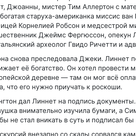
т, Джоанны, мистер Тим Аллертон с мат
 богатая старуха-американка миссис ван
ицей Корнелией Робсон и медсестрой ми
шественник Джеймс Фергюссон, опекун 
тальянский археолог Гвидо Ричетти и адв
на снова преследовала Джеки. Линнет 
ижает её богатство. Он хотел провести 
ропейской деревне — там он мог всё опла
а, что его нужно приучать к роскоши.
гтон дал Линнет на подпись документы
вушка внимательно изучила бумаги, а Си
бы не стал вникать в суть и подписал бы 
кскурсий внезапно со скалы сорвался кам