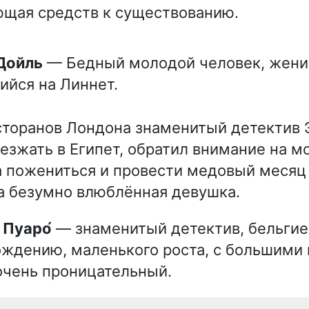
щая средств к существованию.
 Дойль
— Бедный молодой человек, жени
йся на Линнет.
сторанов Лондона знаменитый детектив 
езжать в Египет, обратил внимание на м
а пожениться и провести медовый месяц 
а безумно влюблённая девушка.
ь Пуаро́
— знаменитый детектив, бельгие
ождению, маленького роста, с большим
очень проницательный.