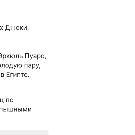
х Джеки,
Эркюль Пуаро,
олодую пару,
в Египте.
ц по
и пышными