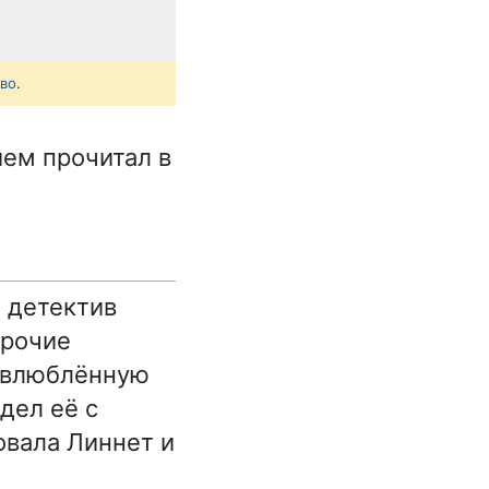
тво
.
ием прочитал в
 детектив
Прочие
а влюблённую
дел её с
овала Линнет и