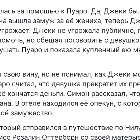
лась за помощью к Пуаро. Да, Джеки бы
она вышла замуж за её жениха, теперь Д
угрожает. Джеки не угрожала публично, 
помочь, но обещал поговорить с девушко
лушать Пуаро и показала купленный ею 
 свою вину, но не понимал, как Джеки м
аро считал, что девушка прекратит их пр
её кончатся деньги. Симон рассказал, чт
ана. В отеле находился её опекун, с кот
воё замужество.
оторый отправился в путешествие по Нил
исс Розалин Оттерборн со своей матерью