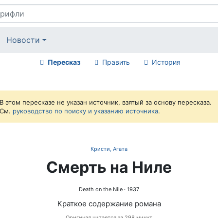
Новости
Пересказ
Править
История
В этом пересказе не указан источник, взятый за основу пересказа.
См.
руководство по поиску и указанию источника
.
Кристи, Агата
Смерть на Ниле
Death on the Nile
· 1937
Краткое содержание романа
Оригинал читается за 298 минут