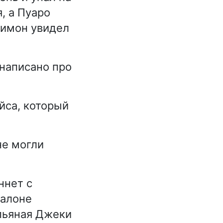
, а Пуаро
Симон увидел
 написано про
йса, который
не могли
ннет с
салоне
 пьяная Джеки