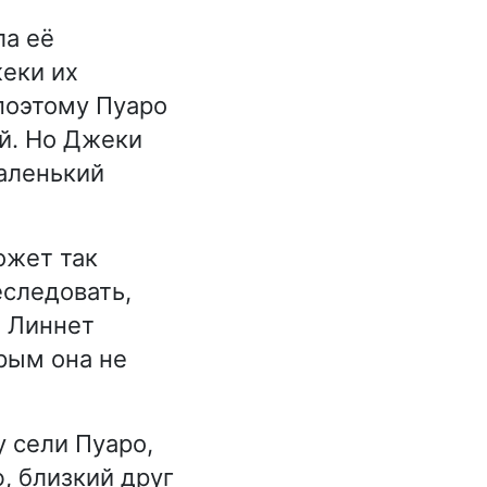
ла её
жеки их
поэтому Пуаро
й. Но Джеки
маленький
ожет так
еследовать,
о Линнет
орым она не
у сели Пуаро,
, близкий друг