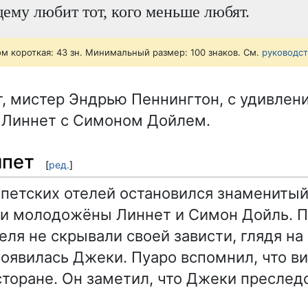
ему любит тот, кого меньше любят.
ом короткая: 43 зн. Минимальный размер: 100 знаков. См.
руководс
, мистер Эндрью Пеннингтон, с удивлен
е Линнет с Симоном Дойлем.
ипет
[
ред.
]
ипетских отелей остановился знаменитый
 и молодожёны Линнет и Симон Дойль. 
еля не скрывали своей зависти, глядя н
появилась Джеки. Пуаро вспомнил, что ви
торане. Он заметил, что Джеки преслед