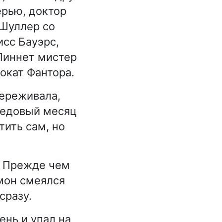
ерью, доктор
 Шуллер со
сс Бауэрс,
Линнет мистер
окат Фантора.
переживала,
медовый месяц
тить сам, но
. Прежде чем
мон смеялся
сразу.
ень и упал на