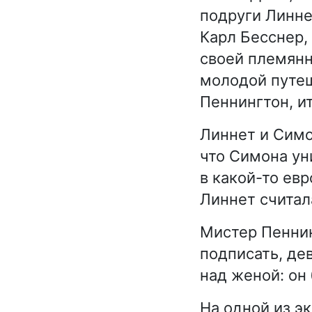
подруги Линне
Карл Бесснер,
своей племянн
молодой путе
Пеннингтон, и
Линнет и Симо
что Симона ун
в какой-то ев
Линнет считал
Мистер Пеннин
подписать, де
над женой: он 
На одной из э