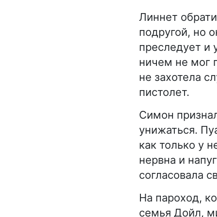
Линнет обрати
подругой, но 
преследует и 
ничем не мог 
не захотела с
пистолет.
Симон признал
унижаться. Пу
как только у н
нервна и напуг
согласовала с
На пароход, к
семья Дойл, м