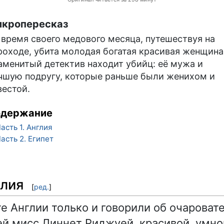
кропересказ
 время своего медового месяца, путешествуя на
роходе, убита молодая богатая красивая женщина
аменитый детектив находит убийц: её мужа и
чшую подругу, которые раньше были женихом и
вестой.
одержание
асть 1. Англия
асть 2. Египет
глия
[
ред.
]
е Англии только и говорили об очароват
й мисс Линнет Риджуей, красивой, умно