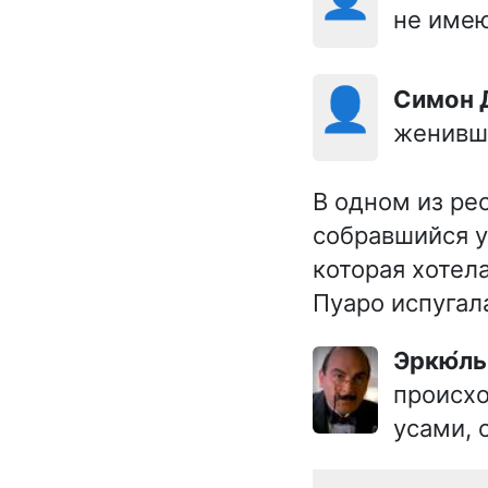
не имею
👤
Симон
женивши
В одном из ре
собравшийся у
которая хотел
Пуаро испугал
Эркю́л
происх
усами, 