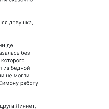
яя девушка,
ин де
азалась без
 которого
л из бедной
ни не могли
Симону работу
руга Линнет,