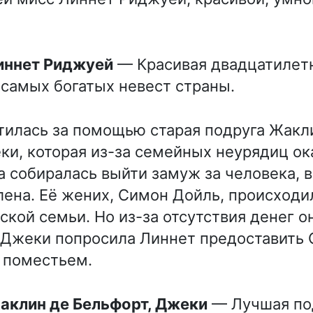
Линнет Риджуей
— Красивая двадцатилетн
 самых богатых невест страны.
тилась за помощью старая подруга Жакл
ки, которая из-за семейных неурядиц ок
а собиралась выйти замуж за человека, в
ена. Её жених, Симон Дойль, происходи
ской семьи. Но из-за отсутствия денег о
 Джеки попросила Линнет предоставить 
 поместьем.
Жаклин де Бельфорт, Джеки
— Лучшая под