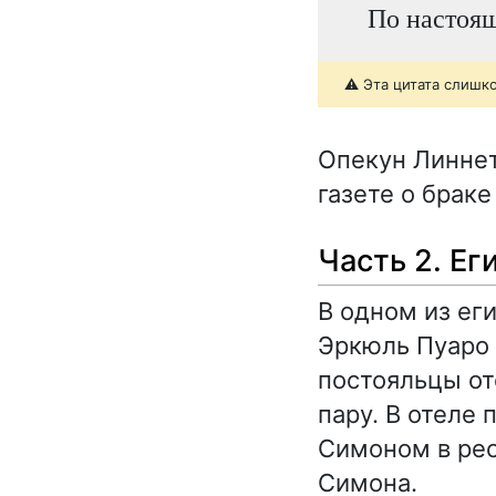
По настоящ
⚠️ Эта цитата слишк
Опекун Линнет
газете о брак
Часть 2. Ег
В одном из ег
Эркюль Пуаро
постояльцы от
пару. В отеле 
Симоном в рес
Симона.