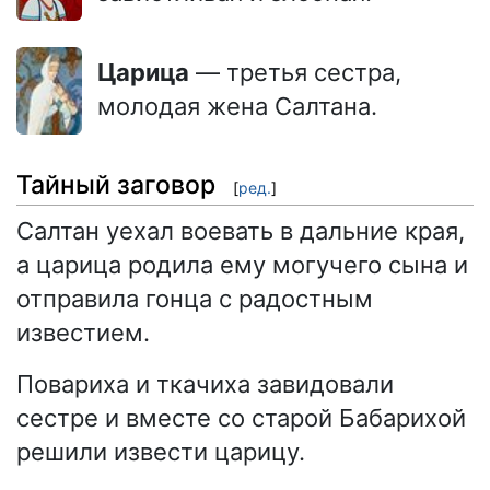
Царица
— третья сестра,
молодая жена Салтана.
Тайный заговор
[
ред.
]
Салтан уехал воевать в дальние края,
а царица родила ему могучего сына и
отправила гонца с радостным
известием.
Повариха и ткачиха завидовали
сестре и вместе со старой Бабарихой
решили извести царицу.