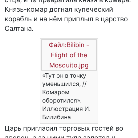
Князь-комар догнал купеческий
корабль и на нём приплыл в царство
Салтана.
Файл:Bilibin -
Flight of the
Mosquito.jpg
«Тут он в точку
уменьшился, //
Комаром
оборотился».
Иллюстрация И.
Билибина
Царь пригласил торговых гостей во
дворец, а за ними туда залетел и