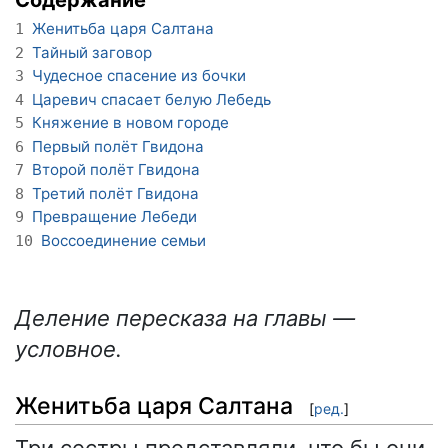
Содержание
Женитьба царя Салтана
1
Тайный заговор
2
Чудесное спасение из бочки
3
Царевич спасает белую Лебедь
4
Княжение в новом городе
5
Первый полёт Гвидона
6
Второй полёт Гвидона
7
Третий полёт Гвидона
8
Превращение Лебеди
9
Воссоединение семьи
10
Деление пересказа на главы —
условное.
Женитьба царя Салтана
[
ред.
]
Три сестры представляли, что бы они