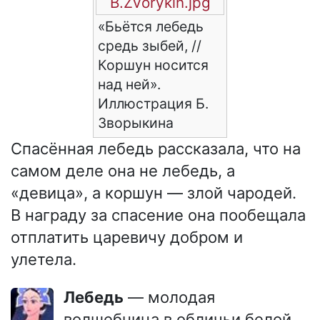
B.Zvorykin.jpg
«Бьётся лебедь
средь зыбей, //
Коршун носится
над ней».
Иллюстрация Б.
Зворыкина
Спасённая лебедь рассказала, что на
самом деле она не лебедь, а
«девица», а коршун — злой чародей.
В награду за спасение она пообещала
отплатить царевичу добром и
улетела.
Лебедь
— молодая
волшебница в обличьи белой