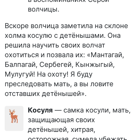
волчицы.
Вскоре волчица заметила на склоне
холма косулю с детёнышами. Она
решила научить своих волчат
охотиться и позвала их: «Мантагай,
Балпагай, Сербегей, Кынжыгый,
Мулугуй! На охоту! Я буду
преследовать мать, а вы ловите
отставших детёнышей».
Косуля
— самка косули, мать,
🦌
защищающая своих
детёнышей, хитрая,
осторожная, сумела убежать