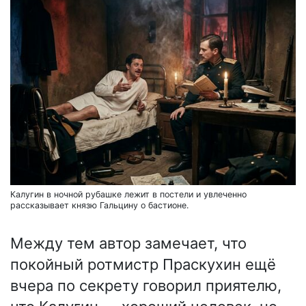
Калугин в ночной рубашке лежит в постели и увлеченно
рассказывает князю Гальцину о бастионе.
Между тем автор замечает, что
покойный ротмистр Праскухин ещё
вчера по секрету говорил приятелю,