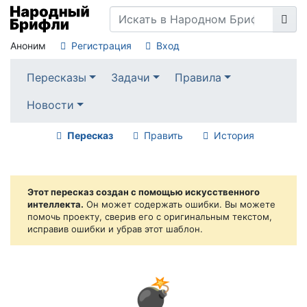
Аноним
Регистрация
Вход
Пересказы
Задачи
Правила
Новости
Пересказ
Править
История
Этот пересказ создан с помощью искусственного
интеллекта.
Он может содержать ошибки. Вы можете
помочь проекту, сверив его с оригинальным текстом,
исправив ошибки и убрав этот шаблон.
💣